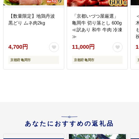
【数量限定】地鶏丹波
「京都いづつ屋厳選」
黒どり ムネ肉2kg
亀岡牛 切り落とし 600g
≪訳あり 和牛 牛肉 冷凍
も
≫
4,700円
11,000円
1
京都府 亀岡市
京都府 亀岡市
あなたにおすすめの返礼品