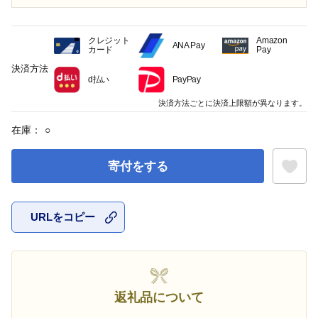
クレジット
Amazon
ANA Pay
カード
Pay
決済方法
d払い
PayPay
決済方法ごとに決済上限額が異なります。
在庫：
○
寄付をする
URLをコピー
お気に入
返礼品について