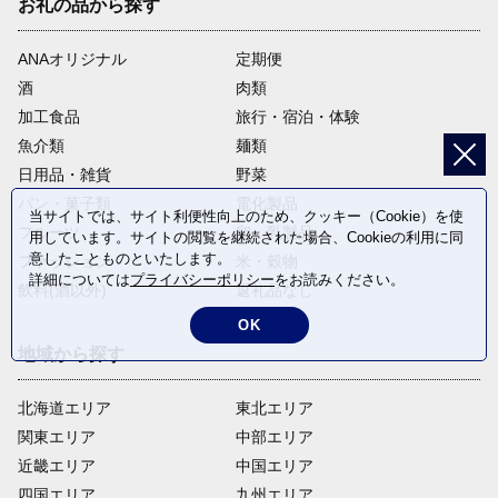
お礼の品から探す
ANAオリジナル
定期便
酒
肉類
加工食品
旅行・宿泊・体験
魚介類
麺類
日用品・雑貨
野菜
パン・菓子類
電化製品
当サイトでは、サイト利便性向上のため、クッキー（Cookie）を使
フルーツ
卵・乳製品
用しています。サイトの閲覧を継続された場合、Cookieの利用に同
意したことものといたします。
ファッション
米・穀物
詳細については
プライバシーポリシー
をお読みください。
飲料(酒以外)
返礼品なし
OK
地域から探す
北海道エリア
東北エリア
関東エリア
中部エリア
近畿エリア
中国エリア
四国エリア
九州エリア