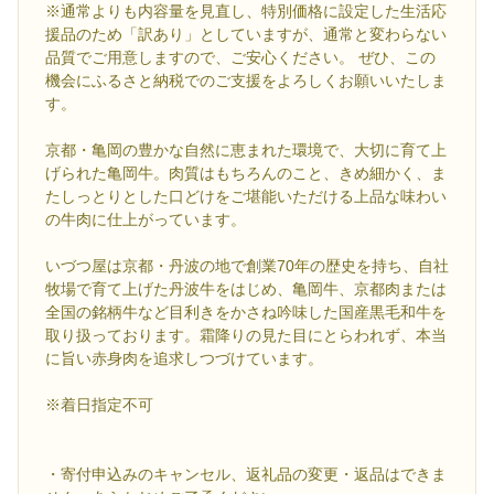
※通常よりも内容量を見直し、特別価格に設定した生活応
援品のため「訳あり」としていますが、通常と変わらない
品質でご用意しますので、ご安心ください。 ぜひ、この
機会にふるさと納税でのご支援をよろしくお願いいたしま
す。
京都・亀岡の豊かな自然に恵まれた環境で、大切に育て上
げられた亀岡牛。肉質はもちろんのこと、きめ細かく、ま
たしっとりとした口どけをご堪能いただける上品な味わい
の牛肉に仕上がっています。
いづつ屋は京都・丹波の地で創業70年の歴史を持ち、自社
牧場で育て上げた丹波牛をはじめ、亀岡牛、京都肉または
全国の銘柄牛など目利きをかさね吟味した国産黒毛和牛を
取り扱っております。霜降りの見た目にとらわれず、本当
に旨い赤身肉を追求しつづけています。
※着日指定不可
・寄付申込みのキャンセル、返礼品の変更・返品はできま