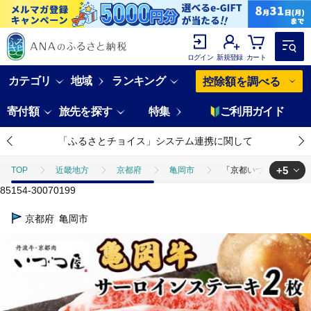
ログイン
新規登録
カート
カテゴリ
地域
ランキング
控除額を調べる
寄付額
旅先を探す
特集
ご利用ガイド
「ふるさとチョイス」システム連携に関して
+5
TOP
近畿地方
京都府
亀岡市
「京都いづつ屋厳選」 亀
85154-30070199
TOP
肉
「京都いづつ屋厳選」 亀岡牛 サーロインステーキ 250g×2
京都府
亀岡市
TOP
肉
牛肉
「京都いづつ屋厳選」 亀岡牛 サーロインステーキ 
TOP
肉
牛肉
黒毛和牛
「京都いづつ屋厳選」 亀岡牛 サ
TOP
肉
牛肉
ステーキ(牛肉)
「京都いづつ屋厳選」 亀岡
TOP
肉
牛肉
ほかの牛肉
「京都いづつ屋厳選」 亀岡牛 