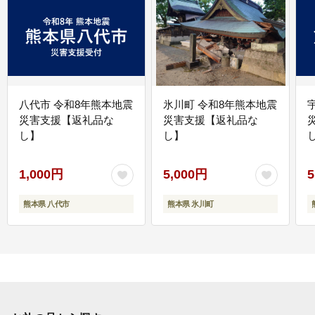
八代市 令和8年熊本地震
氷川町 令和8年熊本地震
災害支援【返礼品な
災害支援【返礼品な
し】
し】
し
1,000円
5,000円
5
熊本県 八代市
熊本県 氷川町