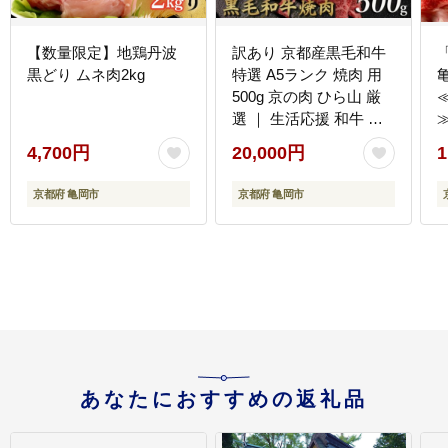
【数量限定】地鶏丹波
訳あり 京都産黒毛和牛
黒どり ムネ肉2kg
特選 A5ランク 焼肉 用
500g 京の肉 ひら山 厳
選 ｜ 生活応援 和牛 牛
肉 京都肉 国産 丹波産
4,700円
20,000円
1
冷凍 ふるさと納税牛肉
京都府 亀岡市
京都府 亀岡市
あなたにおすすめの返礼品