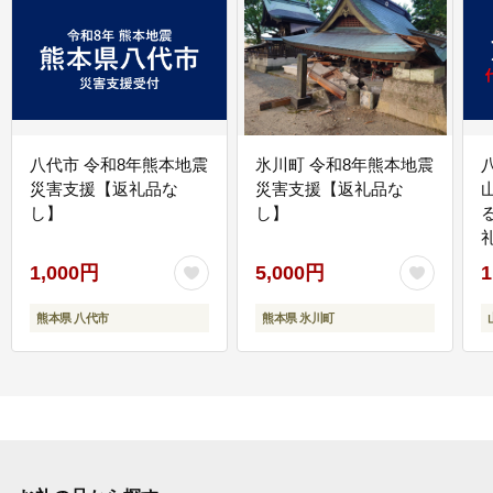
八代市 令和8年熊本地震
氷川町 令和8年熊本地震
災害支援【返礼品な
災害支援【返礼品な
し】
し】
1,000円
5,000円
1
熊本県 八代市
熊本県 氷川町