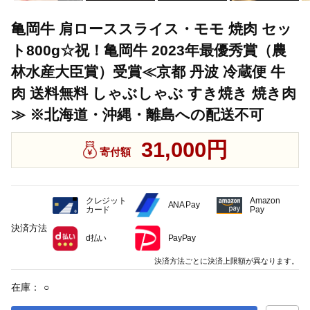
亀岡牛 肩ローススライス・モモ 焼肉 セッ
ト800g☆祝！亀岡牛 2023年最優秀賞（農
林水産大臣賞）受賞≪京都 丹波 冷蔵便 牛
肉 送料無料 しゃぶしゃぶ すき焼き 焼き肉
≫ ※北海道・沖縄・離島への配送不可
31,000円
寄付額
クレジット
Amazon
ANA Pay
カード
Pay
決済方法
d払い
PayPay
決済方法ごとに決済上限額が異なります。
在庫：
○