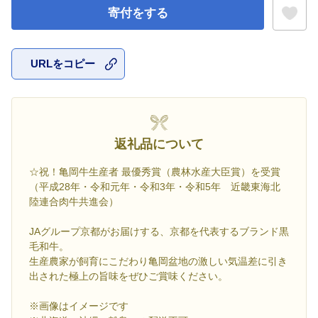
寄付をする
URLをコピー
お気に入
返礼品について
☆祝！亀岡牛生産者 最優秀賞（農林水産大臣賞）を受賞
（平成28年・令和元年・令和3年・令和5年 近畿東海北
陸連合肉牛共進会）
JAグループ京都がお届けする、京都を代表するブランド黒
毛和牛。
生産農家が飼育にこだわり亀岡盆地の激しい気温差に引き
出された極上の旨味をぜひご賞味ください。
※画像はイメージです