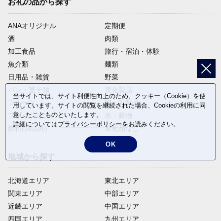
お礼の品から探す
ANAオリジナル
定期便
酒
肉類
加工食品
旅行・宿泊・体験
魚介類
麺類
日用品・雑貨
野菜
パン・菓子類
電化製品
当サイトでは、サイト利便性向上のため、クッキー（Cookie）を使
フルーツ
卵・乳製品
用しています。サイトの閲覧を継続された場合、Cookieの利用に同
意したことものといたします。
ファッション
米・穀物
詳細については
プライバシーポリシー
をお読みください。
飲料(酒以外)
返礼品なし
OK
地域から探す
北海道エリア
東北エリア
関東エリア
中部エリア
近畿エリア
中国エリア
四国エリア
九州エリア