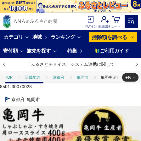
ログイン
新規登録
カート
カテゴリ
地域
ランキング
控除額を調べる
寄付額
旅先を探す
特集
ご利用ガイド
「ふるさとチョイス」システム連携に関して
+5
TOP
近畿地方
京都府
亀岡市
亀岡牛 肩ローススライス
8501-30070028
TOP
肉
亀岡牛 肩ローススライス・モモ 焼肉 セット800g☆祝！
京都府
亀岡市
TOP
肉
牛肉
亀岡牛 肩ローススライス・モモ 焼肉 セット8
TOP
肉
牛肉
黒毛和牛
亀岡牛 肩ローススライス・モモ
TOP
肉
牛肉
すき焼き(牛肉)
亀岡牛 肩ローススライス
TOP
肉
牛肉
しゃぶしゃぶ(牛肉)
亀岡牛 肩ローススラ