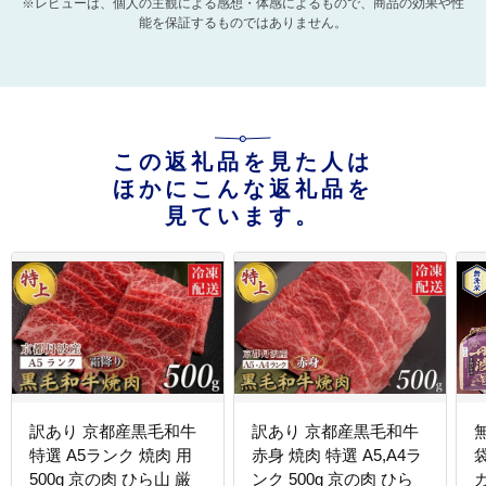
※レビューは、個人の主観による感想・体感によるもので、商品の効果や性
能を保証するものではありません。
この返礼品を見た人は
ほかにこんな返礼品を
見ています。
訳あり 京都産黒毛和牛
訳あり 京都産黒毛和牛
無
特選 A5ランク 焼肉 用
赤身 焼肉 特選 A5,A4ラ
500g 京の肉 ひら山 厳
ンク 500g 京の肉 ひら