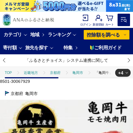
ログイン
新規登録
カート
カテゴリ
地域
ランキング
控除額を調べる
寄付額
旅先を探す
特集
ご利用ガイド
「ふるさとチョイス」システム連携に関して
+4
TOP
近畿地方
京都府
亀岡市
「亀岡牛」モモ 焼肉 
8501-30067929
TOP
肉
「亀岡牛」モモ 焼肉 250ｇ ☆祝！亀岡牛 2023年最
京都府
亀岡市
TOP
肉
牛肉
「亀岡牛」モモ 焼肉 250ｇ ☆祝！亀岡牛 
TOP
肉
牛肉
黒毛和牛
「亀岡牛」モモ 焼肉 250ｇ
TOP
肉
牛肉
焼肉(牛肉)
「亀岡牛」モモ 焼肉 250