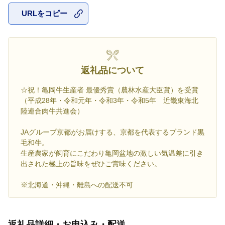
URLをコピー
お気に入
返礼品について
☆祝！亀岡牛生産者 最優秀賞（農林水産大臣賞）を受賞
（平成28年・令和元年・令和3年・令和5年 近畿東海北
陸連合肉牛共進会）
JAグループ京都がお届けする、京都を代表するブランド黒
毛和牛。
生産農家が飼育にこだわり亀岡盆地の激しい気温差に引き
出された極上の旨味をぜひご賞味ください。
※北海道・沖縄・離島への配送不可
返礼品詳細・お申込み・配送