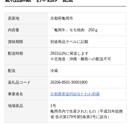
原産地
京都府亀岡市
内容量
「亀岡牛」モモ焼肉 250ｇ
賞味期限
別途商品ラベルに記載
配送時期
28日以内に発送します
※北海道・沖縄・離島への配送不可
配送
冷蔵
返礼品コード
26206-8501-30001900
事業者名
京都農業協同組合たわわ朝霧
地場産品
1号
亀岡市内で生産されたもの（平成31年総務
省 告示第179号第5条第1号に該当）