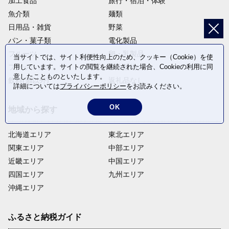
加工食品
旅行・宿泊・体験
魚介類
麺類
日用品・雑貨
野菜
パン・菓子類
電化製品
フルーツ
卵・乳製品
当サイトでは、サイト利便性向上のため、クッキー（Cookie）を使
用しています。サイトの閲覧を継続された場合、Cookieの利用に同
ファッション
米・穀物
意したことものといたします。
飲料(酒以外)
返礼品なし
詳細については
プライバシーポリシー
をお読みください。
OK
地域から探す
北海道エリア
東北エリア
関東エリア
中部エリア
近畿エリア
中国エリア
四国エリア
九州エリア
沖縄エリア
ふるさと納税ガイド