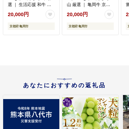
選 ｜ 生活応援 和牛 牛
山 厳選 ｜ 亀岡牛 京都
肉 京都肉 国産 丹波産
肉 丹波産 希少 牛肉 ふ
20,000円
20,000円
2
冷凍 ふるさと納税牛肉
るさと納税牛肉
京都府 亀岡市
京都府 亀岡市
あなたにおすすめの返礼品