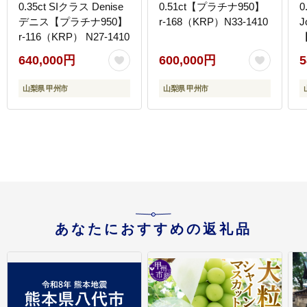
0.35ct SIクラス Denise
0.51ct【プラチナ950】
0
デニス【プラチナ950】
r-168（KRP）N33-1410
J
r-116（KRP） N27-1410
【
N
640,000円
600,000円
5
山梨県 甲州市
山梨県 甲州市
あなたにおすすめの返礼品