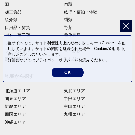
酒
肉類
加工食品
旅行・宿泊・体験
魚介類
麺類
日用品・雑貨
野菜
パン・菓子類
電化製品
当サイトでは、サイト利便性向上のため、クッキー（Cookie）を使
フルーツ
卵・乳製品
用しています。サイトの閲覧を継続された場合、Cookieの利用に同
ファッション
米・穀物
意したことものといたします。
飲料(酒以外)
返礼品なし
詳細については
プライバシーポリシー
をお読みください。
OK
地域から探す
北海道エリア
東北エリア
関東エリア
中部エリア
近畿エリア
中国エリア
四国エリア
九州エリア
沖縄エリア