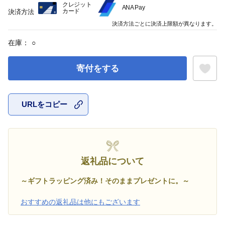
クレジット
ANA Pay
カード
決済方法
決済方法ごとに決済上限額が異なります。
在庫：
○
寄付をする
URLをコピー
お気に入
返礼品について
～ギフトラッピング済み！そのままプレゼントに。～
おすすめの返礼品は他にもございます