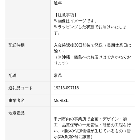
通年
【注意事項】
※画像はイメージです。
※ラッピングした状態でお届けいたしま
す。
配送時期
入金確認後30日前後で発送（長期休業日は
除く）
（※沖縄・離島へのお届けはできかねてお
ります）
配送
常温
返礼品コード
19213-097118
事業者名
MeRIZE
地場産品
甲州市内の事業所で企画・デザイン・加
工・品質保守の一元管理・研磨の工程を行
い、相応の付加価値が生じているもの（告
示第5条第3号に該当）