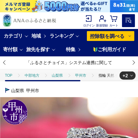
ログイン
新規登録
カート
カテゴリ
地域
ランキング
控除額を調べる
寄付額
旅先を探す
特集
ご利用ガイド
「ふるさとチョイス」システム連携に関して
+2
TOP
中部地方
山梨県
甲州市
指輪 天然 ダイヤ 0.10c
TOP
ファッション
小物
指輪 天然 ダイヤ 0.10ct パヴェ SI
山梨県
甲州市
TOP
ファッション
アクセサリー
指輪 天然 ダイヤ 0.10ct 