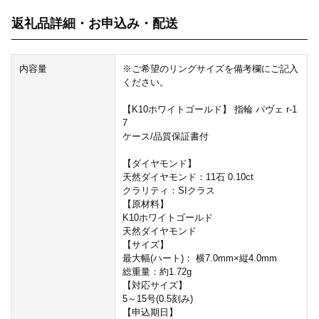
返礼品詳細・お申込み・配送
内容量
※ご希望のリングサイズを備考欄にご記入
ください。
【K10ホワイトゴールド】 指輪 パヴェ r-1
7
ケース/品質保証書付
【ダイヤモンド】
天然ダイヤモンド：11石 0.10ct
クラリティ：SIクラス
【原材料】
K10ホワイトゴールド
天然ダイヤモンド
【サイズ】
最大幅(ハート)： 横7.0mm×縦4.0mm
総重量：約1.72g
【対応サイズ】
5～15号(0.5刻み)
【申込期日】