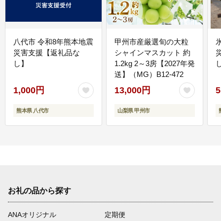
八代市 令和8年熊本地震
甲州市産厳選旬の大粒
災害支援【返礼品な
シャインマスカット 約
し】
1.2kg 2～3房【2027年発
送】（MG）B12-472
1,000円
13,000円
5
熊本県 八代市
山梨県 甲州市
お礼の品から探す
ANAオリジナル
定期便