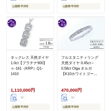
山梨県 甲州市
山梨県 甲州市
ネックレス 天然ダイヤ
フルエタニティリング
1.0ct【プラチナ900】
天然ダイヤ 0.45ct～
ｎ-161（KRP）Q1-
0.58ct Olga オルガ
1410
【K10ホワイトゴール
ド】 r-257（KRP）M-
1410
1,110,000円
470,000円
山梨県 甲州市
山梨県 甲州市