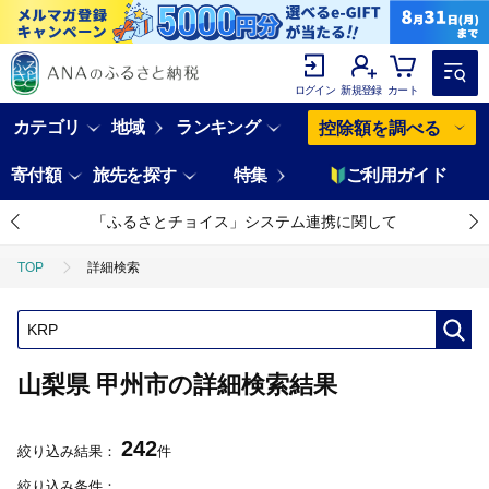
ログイン
新規登録
カート
カテゴリ
地域
ランキング
控除額を調べる
寄付額
旅先を探す
特集
ご利用ガイド
「ふるさとチョイス」システム連携に関して
TOP
詳細検索
山梨県 甲州市の詳細検索結果
242
絞り込み結果：
件
絞り込み条件：