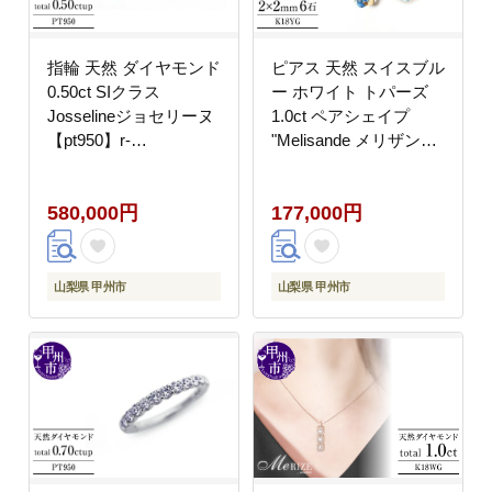
指輪 天然 ダイヤモンド
ピアス 天然 スイスブル
0.50ct SIクラス
ー ホワイト トパーズ
Josselineジョセリーヌ
1.0ct ペアシェイプ
【pt950】r-
"Melisande メリザン
235（KRP）N05-1410
ド"【K18YG】P-
132（KRP）E7-1410
580,000円
177,000円
山梨県 甲州市
山梨県 甲州市