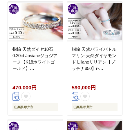
指輪 天然ダイヤ10石
指輪 天然パライバトル
0.20ct Josianeジョジア
マリン 天然ダイヤモン
ーヌ【K18ホワイトゴ
ド Lilianeリリアン【プ
ールド】
ラチナ950】r-
r87_k18（KRP）G33-
89（KRP）M56-1410
1410
470,000円
590,000円
山梨県 甲州市
山梨県 甲州市