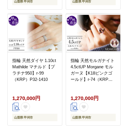
山梨県 甲州市
山梨県 甲州市
指輪 天然ダイヤ 1.10ct
指輪 天然モルガナイト
Mathilde マチルド【プ
4.5ctUP Morgane モル
ラチナ950】r-99
ガーヌ【K18ピンクゴ
（KRP）P32-1410
ールド】r-74（KRP）
P47-1410
1,270,000円
1,270,000円
山梨県 甲州市
山梨県 甲州市