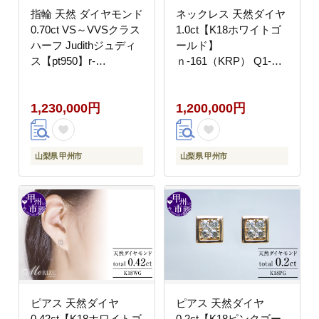
指輪 天然 ダイヤモンド
ネックレス 天然ダイヤ
0.70ct VS～VVSクラス
1.0ct【K18ホワイトゴ
ハーフ Judithジュディ
ールド】
ス【pt950】r-
ｎ-161（KRP） Q1-
266（KRP）R47-1410
1410
1,230,000円
1,200,000円
山梨県 甲州市
山梨県 甲州市
ピアス 天然ダイヤ
ピアス 天然ダイヤ
0.42ct【K18ホワイトゴ
0.2ct【K18ピンクゴー