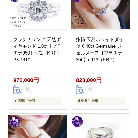
プラチナリング 天然ダ
指輪 天然ホワイトダイ
イヤモンド 1.0ct【プラ
ヤ 0.48ct Germaine ジ
チナ950】r-72（KRP）
ェルメーヌ【プラチナ
P8-1410
950】r-113（KRP）
O95-1410
970,000円
820,000円
山梨県 甲州市
山梨県 甲州市