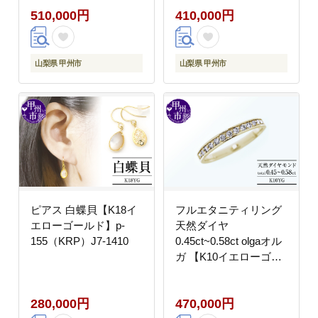
510,000円
410,000円
山梨県 甲州市
山梨県 甲州市
ピアス 白蝶貝【K18イ
フルエタニティリング
エローゴールド】p-
天然ダイヤ
155（KRP）J7-1410
0.45ct~0.58ct olgaオル
ガ 【K10イエローゴー
ルド】r-257（KRP）M-
1410
280,000円
470,000円