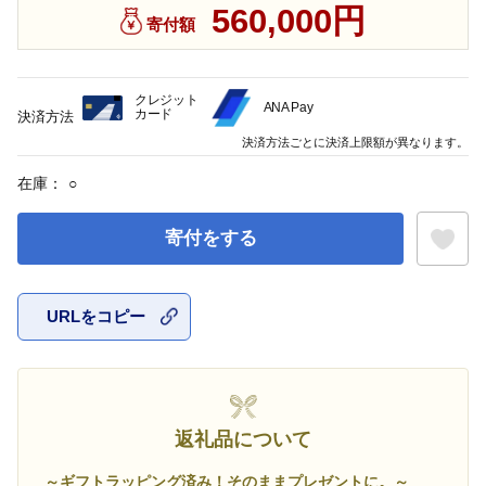
560,000円
寄付額
クレジット
ANA Pay
カード
決済方法
決済方法ごとに決済上限額が異なります。
在庫：
○
寄付をする
URLをコピー
お気に入
返礼品について
～ギフトラッピング済み！そのままプレゼントに。～