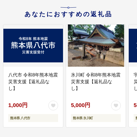
あなたにおすすめの返礼品
八代市 令和8年熊本地震
氷川町 令和8年熊本地震
災害支援【返礼品な
災害支援【返礼品な
し】
し】
し
1,000円
5,000円
5
熊本県 八代市
熊本県 氷川町