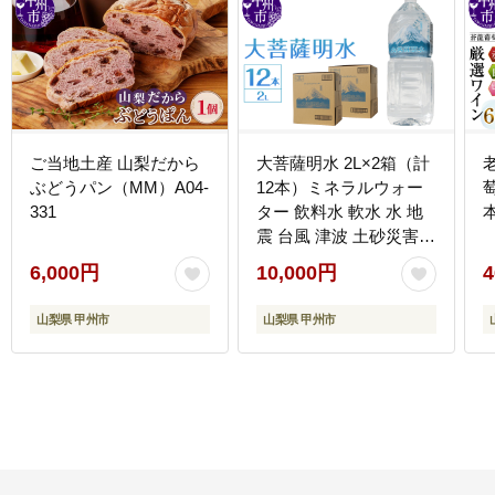
ご当地土産 山梨だから
大菩薩明水 2L×2箱（計
ぶどうパン（MM）A04-
12本）ミネラルウォー
331
ター 飲料水 軟水 水 地
震 台風 津波 土砂災害
災害 天災 保存水
6,000円
10,000円
4
（HK）A08-440
山梨県 甲州市
山梨県 甲州市