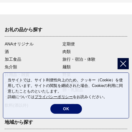
お礼の品から探す
ANAオリジナル
定期便
酒
肉類
加工食品
旅行・宿泊・体験
魚介類
麺類
日用品・雑貨
野菜
当サイトでは、サイト利便性向上のため、クッキー（Cookie）を使
パン・菓子類
電化製品
用しています。サイトの閲覧を継続された場合、Cookieの利用に同
フルーツ
卵・乳製品
意したことものといたします。
詳細については
プライバシーポリシー
をお読みください。
ファッション
米・穀物
飲料(酒以外)
返礼品なし
OK
地域から探す