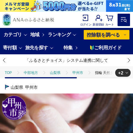
ログイン
新規登録
カート
カテゴリ
地域
ランキング
控除額を調べる
寄付額
旅先を探す
特集
ご利用ガイド
「ふるさとチョイス」システム連携に関して
+2
TOP
中部地方
山梨県
甲州市
指輪 天然ダイヤ 0.20ct 
TOP
ファッション
小物
指輪 天然ダイヤ 0.20ct Eternal L
山梨県
甲州市
TOP
ファッション
アクセサリー
指輪 天然ダイヤ 0.20ct Et