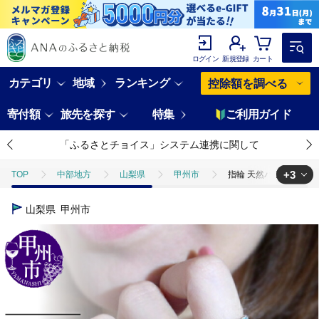
ログイン
新規登録
カート
カテゴリ
地域
ランキング
控除額を調べる
寄付額
旅先を探す
特集
ご利用ガイド
「ふるさとチョイス」システム連携に関して
+3
TOP
中部地方
山梨県
甲州市
指輪 天然パライバトルマリ
TOP
ファッション
指輪 天然パライバトルマリン 天然ダイヤモンド Lil
山梨県
甲州市
TOP
ファッション
小物
指輪 天然パライバトルマリン 天然ダイヤ
TOP
ファッション
アクセサリー
指輪 天然パライバトルマリン 