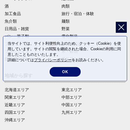
酒
肉類
加工食品
旅行・宿泊・体験
魚介類
麺類
日用品・雑貨
野菜
パン・菓子類
電化製品
当サイトでは、サイト利便性向上のため、クッキー（Cookie）を使
フルーツ
卵・乳製品
用しています。サイトの閲覧を継続された場合、Cookieの利用に同
ファッション
米・穀物
意したことものといたします。
飲料(酒以外)
返礼品なし
詳細については
プライバシーポリシー
をお読みください。
OK
地域から探す
北海道エリア
東北エリア
関東エリア
中部エリア
近畿エリア
中国エリア
四国エリア
九州エリア
沖縄エリア