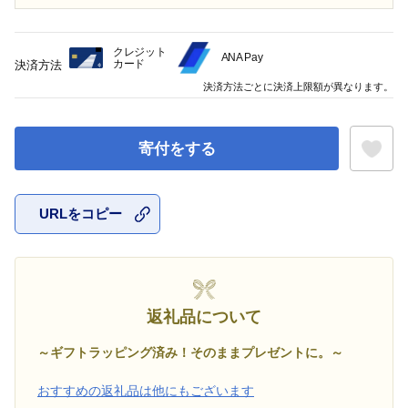
クレジット
ANA Pay
カード
決済方法
決済方法ごとに決済上限額が異なります。
寄付をする
URLをコピー
お気に入
返礼品について
～ギフトラッピング済み！そのままプレゼントに。～
おすすめの返礼品は他にもございます