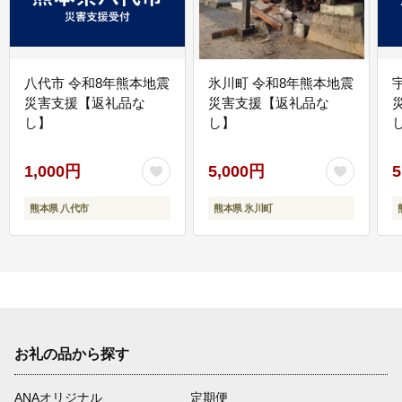
八代市 令和8年熊本地震
氷川町 令和8年熊本地震
災害支援【返礼品な
災害支援【返礼品な
し】
し】
し
1,000円
5,000円
5
熊本県 八代市
熊本県 氷川町
お礼の品から探す
ANAオリジナル
定期便