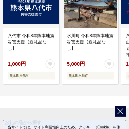
八代市 令和8年熊本地震
氷川町 令和8年熊本地震
災害支援【返礼品な
災害支援【返礼品な
し】
し】
1,000円
5,000円
1
熊本県 八代市
熊本県 氷川町
お礼の品から探す
当サイトでは、サイト利便性向上のため、クッキー（Cookie）を使