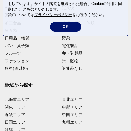
用しています。サイトの閲覧を継続された場合、Cookieの利用に同
ANAオリジナル
定期便
意したことものといたします。
詳細については
プライバシーポリシー
をお読みください。
酒
肉類
加工食品
旅行・宿泊・体験
OK
魚介類
麺類
日用品・雑貨
野菜
パン・菓子類
電化製品
フルーツ
卵・乳製品
ファッション
米・穀物
飲料(酒以外)
返礼品なし
地域から探す
北海道エリア
東北エリア
関東エリア
中部エリア
近畿エリア
中国エリア
四国エリア
九州エリア
沖縄エリア