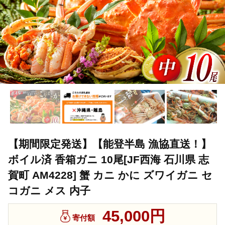
【期間限定発送】【能登半島 漁協直送！】
ボイル済 香箱ガニ 10尾[JF西海 石川県 志
賀町 AM4228] 蟹 カニ かに ズワイガニ セ
コガニ メス 内子
45,000円
寄付額