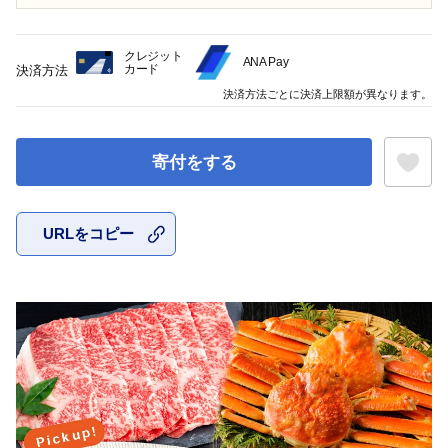
クレジット
ANA Pay
カード
決済方法
決済方法ごとに決済上限額が異なります。
寄付をする
URLをコピー
お気に入