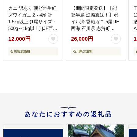
カニ 訳あり 朝どれ生紅
【期間限定発送】【能
ズワイガニ 2～4尾 計
登半島 漁協直送！】ボ
1
1.5kg以上 (1尾サイズ：
イル済 香箱ガニ 5尾[JF
500g～1kg以上) [JF西海
西海 石川県 志賀町
A
石川県 志賀町
AM4227] 蟹 カニ かに
12,000円
26,000円
1
sk17jkf30064] かに 蟹 紅
ズワイガニ セコガニ メ
ズワイ 紅ズワイガニ 生
ス 内子
石川県 志賀町
石川県 志賀町
ズワイ ずわい ずわい蟹
ズワイガニ 姿 カニ鍋 カ
ニしゃぶ カニ爪 規格外
足折れ 魚介 海産物 能登
あなたにおすすめの返礼品