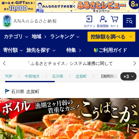
ログイン
新規登録
カート
カテゴリ
地域
ランキング
控除額を調べる
寄付額
旅先を探す
特集
ご利用ガイド
「ふるさとチョイス」システム連携に関して
+3
TOP
中部地方
石川県
志賀町
【期間限定発送】【能登半島
TOP
魚介類
【期間限定発送】【能登半島 漁協直送！】ボイル済 香箱ガニ 
石川県
志賀町
TOP
魚介類
蟹
【期間限定発送】【能登半島 漁協直送！】ボイル済
TOP
魚介類
蟹
ほかの蟹
【期間限定発送】【能登半島 漁