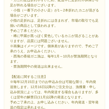
・カニの足は折れやすいため、配送中に足折れや胴体から
足が外れる場合がございます。
・小指（一番下の小さい足）が1～2本折れたカニが混ざる
場合がございます。
小指の足折れは、足折れには含まれず、市場の取引でも足
揃いの商品として扱われます。
予めご了承ください。
・稀に甲羅が黒っぽく変色しているカニが混ざることがあ
りますが、品質には問題ございません。
※画像はイメージです。個体差がありますので、予めご了
承のうえ、お申込みください。
・西海の香箱ガニ漁は、毎年1月～10月が禁漁期間となり
ます。
・禁漁期間中の発送は出来ません。
【配送に関するご注意】
※毎年12月15日までのお申込み分は可能な限り、年内発
送致します。12月16日以降のご注文分は、漁獲量・申し
込み状況によっては、年内発送する場合もありますが、多
くは翌年の解禁日(11月)以降の発送となります。
予めご了承の上、お申し込みください。年内発送・翌年発
送の指定は承れません。