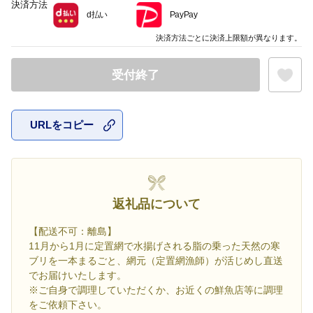
決済方法
d払い
PayPay
決済方法ごとに決済上限額が異なります。
受付終了
URLをコピー
お気に入
返礼品について
【配送不可：離島】
11月から1月に定置網で水揚げされる脂の乗った天然の寒
ブリを一本まるごと、網元（定置網漁師）が活じめし直送
でお届けいたします。
※ご自身で調理していただくか、お近くの鮮魚店等に調理
をご依頼下さい。