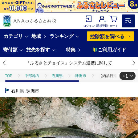
ログイン
新規登録
カート
カテゴリ
地域
ランキング
控除額を調べる
寄付額
旅先を探す
特集
ご利用ガイド
「ふるさとチョイス」システム連携に関して
+1
TOP
中部地方
石川県
珠洲市
【納品日指定不可】網元
TOP
魚介類
鮮魚
ほかの鮮魚
【納品日指定不可】網元
石川県
珠洲市