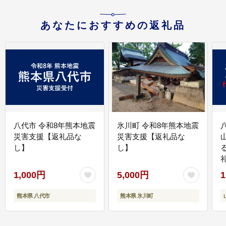
あなたにおすすめの返礼品
八代市 令和8年熊本地震
氷川町 令和8年熊本地震
災害支援【返礼品な
災害支援【返礼品な
し】
し】
1,000円
5,000円
1
熊本県 八代市
熊本県 氷川町