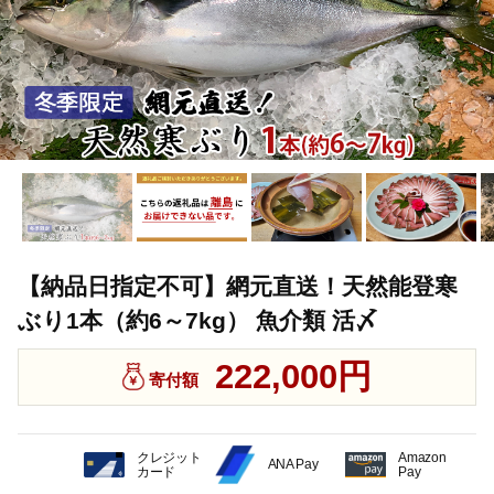
【納品日指定不可】網元直送！天然能登寒
ぶり1本（約6～7kg） 魚介類 活〆
222,000円
寄付額
クレジット
Amazon
ANA Pay
カード
Pay