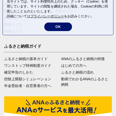
当サイトでは、サイト利便性向上のため、クッキー（Cookie）を使
北海道エリア
東北エリア
用しています。サイトの閲覧を継続された場合、Cookieの利用に同
関東エリア
中部エリア
意したことものといたします。
詳細については
プライバシーポリシー
をお読みください。
近畿エリア
中国エリア
四国エリア
九州エリア
OK
沖縄エリア
ふるさと納税ガイド
ふるさと納税の基本ガイド
ANAのふるさと納税の特徴
ワンストップ特例制度ガイド
はじめての方へ
確定申告のしかた
ふるさと納税の流れ
控除上限額シミュレーション
動画でわかるANAのふるさと
納税
年金受給者・自営業者の方へ