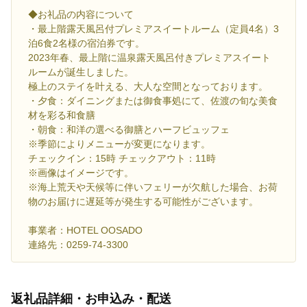
◆お礼品の内容について
・最上階露天風呂付プレミアスイートルーム（定員4名）3
泊6食2名様の宿泊券です。
2023年春、最上階に温泉露天風呂付きプレミアスイート
ルームが誕生しました。
極上のステイを叶える、大人な空間となっております。
・夕食：ダイニングまたは御食事処にて、佐渡の旬な美食
材を彩る和食膳
・朝食：和洋の選べる御膳とハーフビュッフェ
※季節によりメニューが変更になります。
チェックイン：15時 チェックアウト：11時
※画像はイメージです。
※海上荒天や天候等に伴いフェリーが欠航した場合、お荷
物のお届けに遅延等が発生する可能性がございます。
事業者：HOTEL OOSADO
連絡先：0259-74-3300
返礼品詳細・お申込み・配送