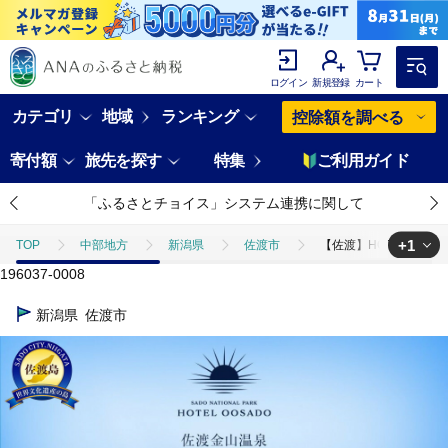
ログイン
新規登録
カート
カテゴリ
地域
ランキング
控除額を調べる
寄付額
旅先を探す
特集
ご利用ガイド
「ふるさとチョイス」システム連携に関して
+1
TOP
中部地方
新潟県
佐渡市
【佐渡】HOTEL OO
196037-0008
TOP
旅行・宿泊・体験
宿泊券
【佐渡】HOTEL OOSAD
新潟県
佐渡市