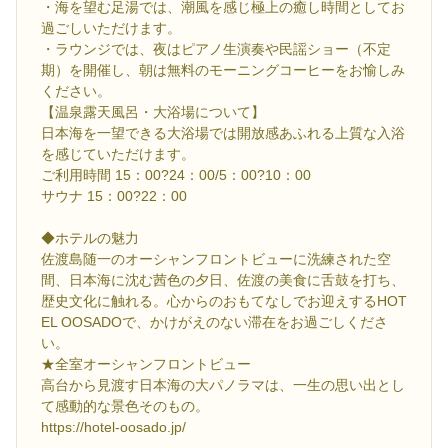
・海を望む足湯では、潮風を感じ極上の癒し時間としてお
過ごしいただけます。
・ラウンジでは、夜はピアノ生演奏や民謡ショー（不定
期）を開催し、朝は無料のモーニングコーヒーをお愉しみ
ください。
【温泉露天風呂・大浴場について】
日本海を一望できる大浴場では開放感あふれる上質な入浴
を感じていただけます。
ご利用時間 15：00?24：00/5：00?10：00
サウナ 15：00?22：00
◆ホテルの魅力
佐渡島随一のオーシャンフロントビューに洗練された空
間、日本海に沈む茜色の夕日、佐渡の美食に舌鼓を打ち、
歴史文化に触れる。心からのおもてなしでお迎えするHOT
EL OOSADOで、かけがえのない滞在をお過ごしくださ
い。
★全室オーシャンフロントビュー
高台から見渡す日本海の大パノラマは、一生の思い出とし
て感動的な景色そのもの。
https://hotel-oosado.jp/