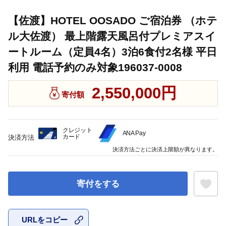
【佐渡】HOTEL OOSADO ご宿泊券 （ホテ
ル大佐渡） 最上階露天風呂付プレミアスイ
ートルーム（定員4名）3泊6食付2名様 平日
利用 電話予約のみ対象196037-0008
2,550,000円
寄付額
クレジット
ANA Pay
カード
決済方法
決済方法ごとに決済上限額が異なります。
寄付をする
URLをコピー
お気に入