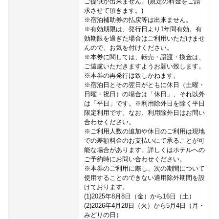
ご提供が出来ません。(規定の料金をご請
求させて頂きます。)
※宿泊補助券の払戻等は出来ません。
※有効期限は、発行日より1年間有効。有
効期限を過ぎた場合はご利用いただけませ
んので、お気を付けください。
※本券に関しては、転売・譲渡・換金は、
ご遠慮いただきますようお願い致します。
※本券の再発行は致しかねます。
※宿泊日とその翌日がともに休日（土曜・
日曜・祝日）の場合は「休日」、それ以外
は「平日」です。※利用除外日を除く平日
限定利用です。なお、利用除外日はお問い
合わせください。
※ご利用人数の追加や休日のご利用は現地
での差額料金のお支払いにて承ることが可
能な場合があります。詳しくはホテルへの
ご予約時にお問い合わせください。
※本券のご利用に際し、次の期間について
使用することのできない適用除外期間を設
けております。
(1)2025年8月8日（金）から16日（土）
(2)2026年4月28日（火）から5月4日（月・
みどりの日）