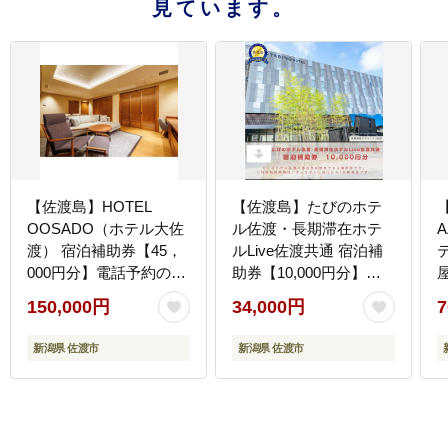
見ています。
【佐渡島】HOTEL
【佐渡島】たびのホテ
OOSADO（ホテル大佐
ル佐渡・長期滞在ホテ
渡） 宿泊補助券【45，
ルLive佐渡共通 宿泊補
000円分】電話予約のみ
助券【10,000円分】電
対象です。196037-0004
話予約のみ対象です。
150,000円
34,000円
7
196038-0037
新潟県 佐渡市
新潟県 佐渡市
の