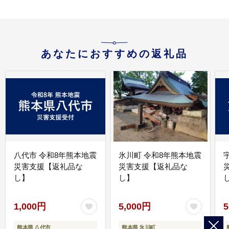
あなたにおすすめの返礼品
八代市 令和8年熊本地震
氷川町 令和8年熊本地震
災害支援【返礼品な
災害支援【返礼品な
し】
し】
し
1,000円
5,000円
5
熊本県 八代市
熊本県 氷川町