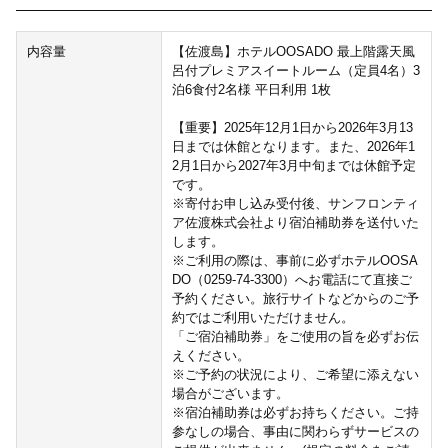
内容量
【佐渡島】ホテルOOSADO 最上階露天風
呂付プレミアスイートルーム（定員4名）3
泊6食付2名様 平日利用 1枚
【重要】2025年12月1日から2026年3月13
日までは休館となります。また、2026年1
2月1日から2027年3月中旬までは休館予定
です。
※寄付お申し込み受付後、サンフロンティ
ア佐渡株式会社より宿泊補助券を送付いた
します。
※ご利用の際は、事前に必ずホテルOOSA
DO（0259-74-3300）へお電話にて直接ご
予約ください。旅行サイトなどからのご予
約ではご利用いただけません。
「ご宿泊補助券」をご使用の旨を必ずお伝
えください。
※ご予約の状況により、ご希望に添えない
場合がございます。
※宿泊補助券は必ずお持ちください。ご持
参なしの場合、事由に関わらずサービスの