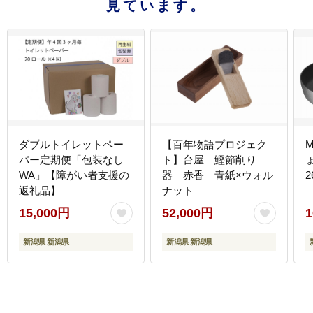
見ています。
ダブルトイレットペー
【百年物語プロジェク
パー定期便「包装なし
ト】台屋 鰹節削り
WA」【障がい者支援の
器 赤香 青紙×ウォル
返礼品】
ナット
15,000円
52,000円
1
新潟県 新潟県
新潟県 新潟県