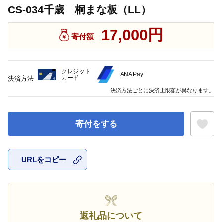
CS-034千歳 桐まな板（LL）
17,000円
寄付額
クレジット
ANA Pay
カード
決済方法
決済方法ごとに決済上限額が異なります。
寄付をする
URLをコピー
お気に入
返礼品について