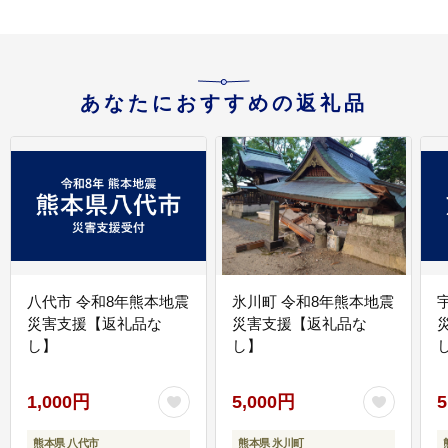
あなたにおすすめの返礼品
八代市 令和8年熊本地震
氷川町 令和8年熊本地震
災害支援【返礼品な
災害支援【返礼品な
し】
し】
し
1,000円
5,000円
5
熊本県 八代市
熊本県 氷川町