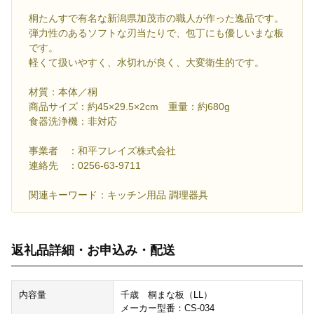
桐たんすで有名な新潟県加茂市の職人が作った逸品です。
弾力性のあるソフトな刃当たりで、包丁にも優しいまな板
です。
軽くて扱いやすく、水切れが良く、大変衛生的です。
材質：本体／桐
商品サイズ：約45×29.5×2cm 重量：約680g
食器洗浄機：非対応
事業者 ：和平フレイズ株式会社
連絡先 ：0256-63-9711
関連キーワード：キッチン用品 調理器具
返礼品詳細・お申込み・配送
内容量
千歳 桐まな板（LL）
メーカー型番：CS-034