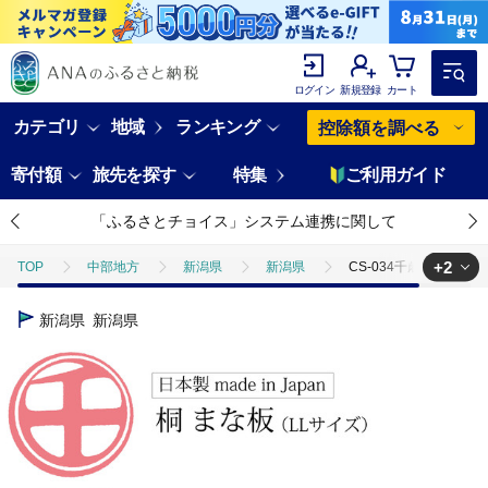
ログイン
新規登録
カート
カテゴリ
地域
ランキング
控除額を調べる
寄付額
旅先を探す
特集
ご利用ガイド
「ふるさとチョイス」システム連携に関して
+2
TOP
中部地方
新潟県
新潟県
CS-034千歳 桐まな板
TOP
日用品・雑貨
伝統工芸品
CS-034千歳 桐まな板（LL
新潟県
新潟県
TOP
日用品・雑貨
ほかの雑貨・日用品
CS-034千歳 桐ま