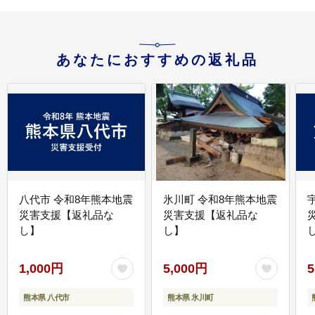
あなたにおすすめの返礼品
八代市 令和8年熊本地震
氷川町 令和8年熊本地震
災害支援【返礼品な
災害支援【返礼品な
し】
し】
し
1,000円
5,000円
5
熊本県 八代市
熊本県 氷川町