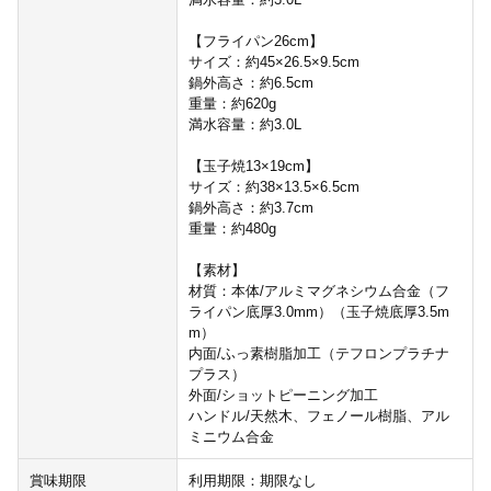
【フライパン26cm】
サイズ：約45×26.5×9.5cm
鍋外高さ：約6.5cm
重量：約620g
満水容量：約3.0L
【玉子焼13×19cm】
サイズ：約38×13.5×6.5cm
鍋外高さ：約3.7cm
重量：約480g
【素材】
材質：本体/アルミマグネシウム合金（フ
ライパン底厚3.0mm）（玉子焼底厚3.5m
m）
内面/ふっ素樹脂加工（テフロンプラチナ
プラス）
外面/ショットピーニング加工
ハンドル/天然木、フェノール樹脂、アル
ミニウム合金
賞味期限
利用期限：期限なし