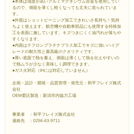
●本体は強度が高いアルミマグネシウム合金を使用してい
るので、側面を薄くし軽くなっても丈夫に造られていま
す。
●外面はショットピーニング加工できれいさ長持ち！気持
ちよく使えます。航空機や自動車部品にも使用する特殊加
工を表面に施しています。キズつきにくく油汚れが落ちや
すくなります。
●内面はテフロンプラチナプラス加工でキズに強いハイグ
レードの耐久性と最高級のクオリティです。
●厚い底面で熱を蓄え、側面は薄くして熱を伝えやすいの
で熱ムラが少なく美味しく調理できます。
●ガス火対応（IHには対応していません）
企画・設計・開発・品質管理・発売元：和平フレイズ株式
会社
OEM委託製造：新潟市内協力工場
事業者 ：和平フレイズ株式会社
連絡先 ：0256-63-9711