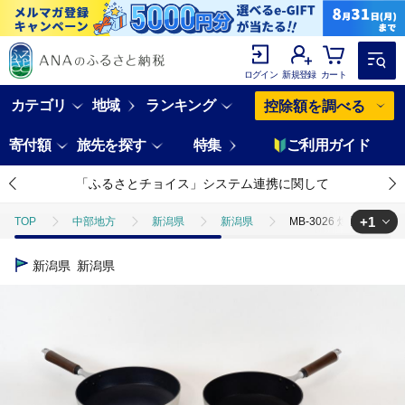
ログイン
新規登録
カート
カテゴリ
地域
ランキング
控除額を調べる
寄付額
旅先を探す
特集
ご利用ガイド
「ふるさとチョイス」システム連携に関して
+1
TOP
中部地方
新潟県
新潟県
MB-3026 煌匠（
TOP
日用品・雑貨
ほかの雑貨・日用品
MB-3026 煌
新潟県
新潟県