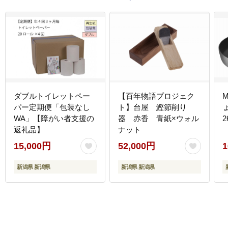
ダブルトイレットペー
【百年物語プロジェク
パー定期便「包装なし
ト】台屋 鰹節削り
WA」【障がい者支援の
器 赤香 青紙×ウォル
返礼品】
ナット
15,000円
52,000円
1
新潟県 新潟県
新潟県 新潟県