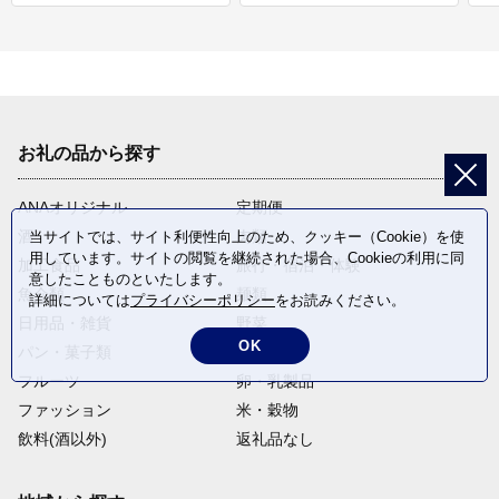
お礼の品から探す
ANAオリジナル
定期便
酒
肉類
当サイトでは、サイト利便性向上のため、クッキー（Cookie）を使
用しています。サイトの閲覧を継続された場合、Cookieの利用に同
加工食品
旅行・宿泊・体験
意したことものといたします。
魚介類
麺類
詳細については
プライバシーポリシー
をお読みください。
日用品・雑貨
野菜
OK
パン・菓子類
電化製品
フルーツ
卵・乳製品
ファッション
米・穀物
飲料(酒以外)
返礼品なし