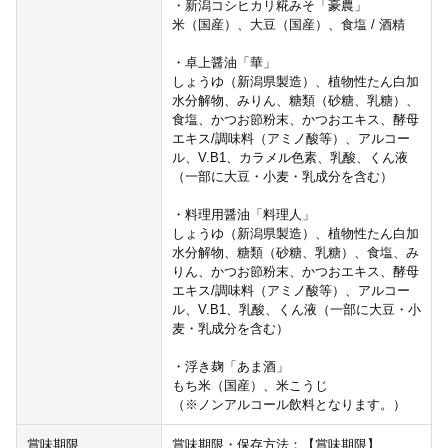
・新潟コシヒカリ糀みそ「豪農」
米（国産）、大豆（国産）、食塩 / 酒精
・卓上醤油「華」
しょうゆ（新潟県製造）、植物性たん白加
水分解物、みりん、糖類（砂糖、乳糖）、
食塩、かつお節粉末、かつおエキス、酵母
エキス/調味料（アミノ酸等）、アルコー
ル、V.B1、カラメル色素、乳酸、くん液
（一部に大豆・小麦・乳成分を含む）
・料理用醤油「料理人」
しょうゆ（新潟県製造）、植物性たん白加
水分解物、糖類（砂糖、乳糖）、食塩、み
りん、かつお節粉末、かつおエキス、酵母
エキス/調味料（アミノ酸等）、アルコー
ル、V.B1、乳酸、くん液（一部に大豆・小
麦・乳成分を含む）
・浮き麹「あま酒」
もち米（国産）、米こうじ
（※ノンアルコール飲料となります。）
賞味期限
賞味期限・保存方法：【賞味期限】