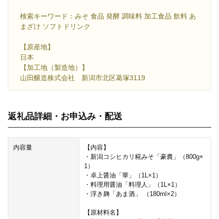
検索キーワード：みそ 食品 発酵 調味料 加工食品 飲料 あ
まざけ ソフトドリンク
【原産地】
日本
【加工地（製造地）】
山田醸造株式会社 新潟市北区葛塚3119
返礼品詳細・お申込み・配送
内容量
【内容】
・新潟コシヒカリ糀みそ「豪農」（800g×
1）
・卓上醤油「華」（1L×1）
・料理用醤油「料理人」（1L×1）
・浮き麹「あま酒」 （180ml×2）
【原材料名】