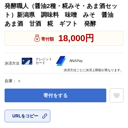
発酵職人（醤油2種・糀みそ・あま酒セッ
ト）新潟県 調味料 味噌 みそ 醤油
あま酒 甘酒 糀 ギフト 発酵
18,000円
寄付額
クレジット
ANA Pay
カード
決済方法
決済方法ごとに決済上限額が異なります。
在庫：
○
寄付をする
URLをコピー
お気に入