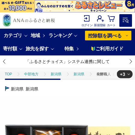
ログイン
新規登録
カート
カテゴリ
地域
ランキング
控除額を調べる
寄付額
旅先を探す
特集
ご利用ガイド
「ふるさとチョイス」システム連携に関して
+3
TOP
中部地方
新潟県
新潟県
発酵職人（醤油2種・
TOP
米・穀物
米
ほかの米
発酵職人（醤油2種・糀
新潟県
新潟県
TOP
加工食品
調味料
醤油
発酵職人（醤油2種・糀
TOP
加工食品
調味料
味噌
発酵職人（醤油2種・糀