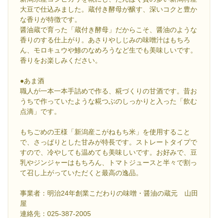
大豆で仕込みました。蔵付き酵母が醸す、深いコクと豊か
な香りが特徴です。
醤油蔵で育った「蔵付き酵母」だからこそ、醤油のような
香りのする仕上がり。あさりやしじみの味噌汁はもちろ
ん、モロキュウや鯵のなめろうなど生でも美味しいです。
香りをお楽しみください。
●あま酒
職人が一本一本手詰めで作る、糀づくりの甘酒です。昔お
うちで作っていたような糀つぶのしっかりと入った「飲む
点滴」です。
もちごめの王様「新潟産こがねもち米」を使用すること
で、さっぱりとした甘みが特長です。ストレートタイプで
すので、冷やしても温めても美味しいです。お好みで、豆
乳やジンジャーはもちろん、トマトジュースと半々で割っ
て召し上がっていただくと最高の逸品。
事業者：明治24年創業こだわりの味噌・醤油の蔵元 山田
屋
連絡先：025-387-2005