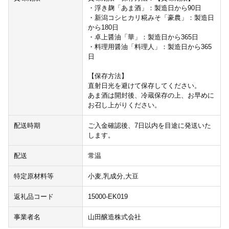
・浮き麹「あま酒」：製造日から90日
・新潟コシヒカリ糀みそ「豪農」：製造日
から180日
・卓上醤油「華」：製造日から365日
・料理用醤油「料理人」：製造日から365
日
【保存方法】
直射日光を避けて保存してください。
あま酒は開封後、冷蔵保存の上、お早めに
お召し上がりください。
配送時期
ご入金確認後、7日以内を目途に発送いた
します。
配送
常温
特定原材料等
小麦,乳成分,大豆
返礼品コード
15000-EK019
事業者名
山田醸造株式会社