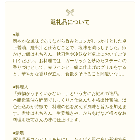
返礼品について
●華
爽やかな風味でありながら旨みとコクがしっかりとした卓
上醤油。鰹出汁と仕込むことで、塩味を減らしました。卵
かけご飯はもちろん、秋刀魚や冷奴など卓上においてご使
用ください。お料理では、ガーリックと炒めたステーキの
香りづけとして、赤ワインと一緒に仕上げのグリルをする
と、華やかな香りが立ち、食欲をそそること間違いなし。
●料理人
「煮物がうまくいかない…」という方にお勧めの逸品。
本醸造醤油を鰹節でじっくりと仕込んだ本格出汁醤油。淡
色仕込みが特徴で、料理の色を変えず風味と旨みを加えま
す。煮物はもちろん、生姜焼きや、からあげなど様々なお
料理を板前さんの味に仕上げます。
●豪農
新潟県産コシヒカリを糀にし、たんぱく質の多い新潟特産