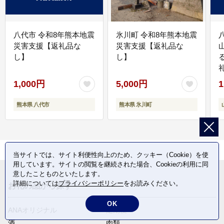
八代市 令和8年熊本地震
氷川町 令和8年熊本地震
災害支援【返礼品な
災害支援【返礼品な
し】
し】
1,000円
5,000円
1
熊本県 八代市
熊本県 氷川町
当サイトでは、サイト利便性向上のため、クッキー（Cookie）を使
用しています。サイトの閲覧を継続された場合、Cookieの利用に同
意したことものといたします。
詳細については
プライバシーポリシー
をお読みください。
お礼の品から探す
OK
ANAオリジナル
定期便
酒
肉類