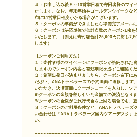
４：お申し込み後５～10営業日程で寄附者様のマイ
たします。なお、年末年始やゴールデンウイークな
布に14営業日程度かかる場合がございます。
５：
クーポンの準備ができましたら準備完了メール
６：クーポンは決済単位で合計点数のクーポン1枚を
いたします。（例えば寄付額合計25,000円に対し7,
します）
【クーポンご利用方法】
１：寄付者様のマイページにクーポンが格納された
しますのでクーポン内容と有効期限を必ずご確認く
２：希望出発日が決まりましたら、クーポン右下に
ださい。ANAトラベラーズの予約画面に遷移します
いただき、決済画面にクーポンコードを入力し、ツ
※クーポンの金額を差し引いた金額での決済となり
※クーポンの金額がご旅行代金を上回る場合でも、
３：クーポンのご利用条件など、ANAトラベラーズ
い合わせは『ANAトラベラーズ国内ツアーデスク』
い。
-------------------------------------------------