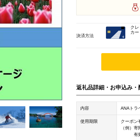
クレ
カー
決済方法
返礼品詳細・お申込み・
内容
ANAト
使用期限
クーポン
（例）寄附
有効期限