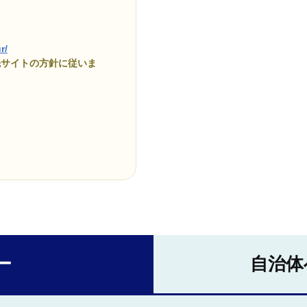
r/
先サイトの方針に従いま
ー
自治体