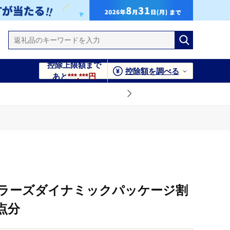
控除上限額まで
控除額を調べる
あと
***,***円
ーポン30,000点分
ベラーズダイナミックパッケージ割
0点分