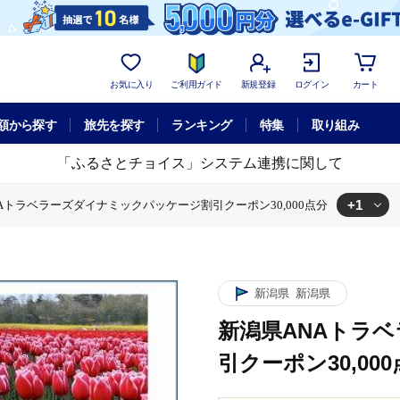
お気に入り
ご利用ガイド
新規登録
ログイン
カート
額から探す
旅先を探す
ランキング
特集
取り組み
「ふるさとチョイス」システム連携に関して
+1
Aトラベラーズダイナミックパッケージ割引クーポン30,000点分
ミックパッケージ
新潟県ANAトラベラーズダイナミックパッケージ割引ク
新潟県
新潟県
新潟県ANAトラ
引クーポン30,00