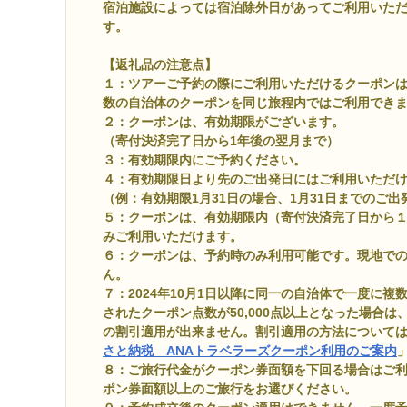
宿泊施設によっては宿泊除外日があってご利用いた
す。
【返礼品の注意点】
１：ツアーご予約の際にご利用いただけるクーポン
数の自治体のクーポンを同じ旅程内ではご利用でき
２：クーポンは、有効期限がございます。
（寄付決済完了日から1年後の翌月まで）
３：有効期限内にご予約ください。
４：有効期限日より先のご出発日にはご利用いただ
（例：有効期限1月31日の場合、1月31日までのご
５：クーポンは、有効期限内（寄付決済完了日から
みご利用いただけます。
６：クーポンは、予約時のみ利用可能です。現地で
ん。
７：2024年10月1日以降に同一の自治体で一度に
されたクーポン点数が50,000点以上となった場合は
の割引適用が出来ません。割引適用の方法については、A
さと納税 ANAトラベラーズクーポン利用のご案内
８：ご旅行代金がクーポン券面額を下回る場合はご
ポン券面額以上のご旅行をお選びください。