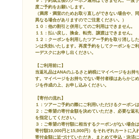
９：予約成立後のクーポン適用はできません。一度
度ご予約をお願いします。
（満席・満室のためお取り直しができない場合や、
異なる場合がありますのでご注意ください。）
１０：他の割引と併用してのご利用はできません。
１１：払い戻し、換金、転売、譲渡はできません。
１２：クーポンを利用したツアー予約を取り消しし
ンは失効いたします。再度予約をしてクーポンをご
ーデスクにお申し出ください。
【ご利用前に】
当返礼品はANAのふるさと納税にマイページをお持
す。マイページをお持ちでない寄付者様はあらかじ
ジを作成の上、お申し込みください。
【寄付の流れ】
１：ツアーご予約の際にご利用いただけるクーポン
２：ご希望の寄付金額を決めていただき、必要な返
を指定してください。
３：ご希望の寄付額に相当するクーポンがない場合
寄付額10,000円と15,000円）をそれぞれカート
寄付金額に近づけていただき、まとめて申込・決済