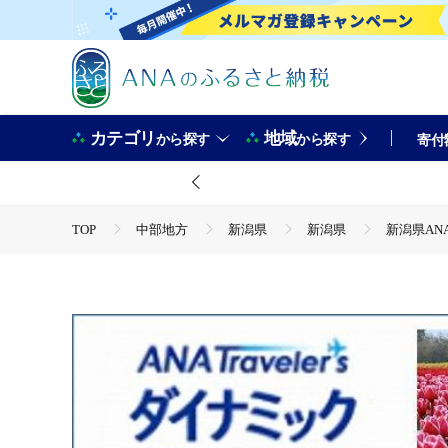
カテゴリ
地域
から探す
から探す
寄付
TOP
中部地方
新潟県
新潟県
新潟県AN
TOP
ANAオリジナル
ANA関連返礼品
ダイナ