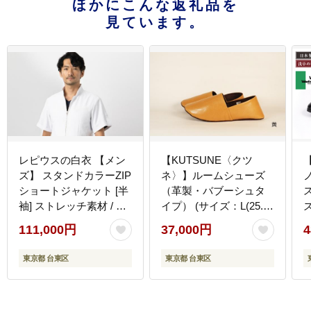
ほかにこんな返礼品を
見ています。
レピウスの白衣 【メン
【KUTSUNE〈クツ
ズ】 スタンドカラーZIP
ネ〉】ルームシューズ
ショートジャケット [半
（革製・バブーシュタ
ス
袖] ストレッチ素材 / ネ
イプ） (サイズ：L(25.5-
ーム刺繍付き(サイズ：
26.0cm)、カラー：黄)
111,000円
37,000円
4
46サイズ)
東京都 台東区
東京都 台東区