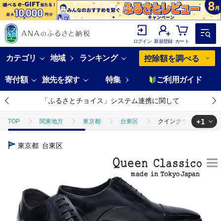
ログイン
新規登録
カート
カテゴリ
地域
ランキング
控除額を調べる
寄付額
旅先を探す
特集
ご利用ガイド
「ふるさとチョイス」システム連携に関して
+1
TOP
関東地方
東京都
台東区
クインクラシコ 革靴 25
TOP
ファッション
靴・スリッパ
クインクラシコ 革靴 250
東京都
台東区