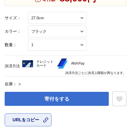
サイズ：
カラー：
数量：
クレジット
ANA Pay
カード
決済方法
決済方法ごとに決済上限額が異なります。
在庫：
○
寄付をする
URLをコピー
お気に入