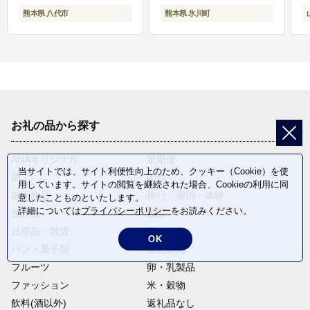
熊本県 八代市
熊本県 氷川町
お礼の品から探す
ANAオリジナル
定期便
当サイトでは、サイト利便性向上のため、クッキー（Cookie）を使
酒
肉類
用しています。サイトの閲覧を継続された場合、Cookieの利用に同
加工食品
旅行・宿泊・体験
意したことものといたします。
詳細については
プライバシーポリシー
をお読みください。
魚介類
麺類
日用品・雑貨
野菜
OK
パン・菓子類
電化製品
フルーツ
卵・乳製品
ファッション
米・穀物
飲料(酒以外)
返礼品なし