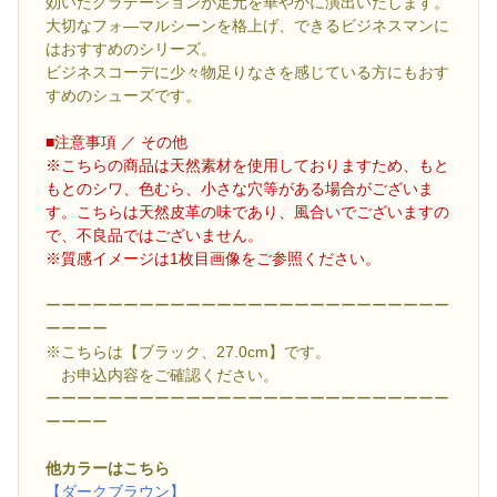
効いたグラデーションが足元を華やかに演出いたします。
大切なフォ―マルシーンを格上げ、できるビジネスマンに
はおすすめのシリーズ。
ビジネスコーデに少々物足りなさを感じている方にもおす
すめのシューズです。
■注意事項 ／ その他
※こちらの商品は天然素材を使用しておりますため、もと
もとのシワ、色むら、小さな穴等がある場合がございま
す。こちらは天然皮革の味であり、風合いでございますの
で、不良品ではございません。
※質感イメージは1枚目画像をご参照ください。
ーーーーーーーーーーーーーーーーーーーーーーーーーー
ーーーー
※こちらは【ブラック、27.0cm】です。
お申込内容をご確認ください。
ーーーーーーーーーーーーーーーーーーーーーーーーーー
ーーーー
他カラーはこちら
【ダークブラウン】