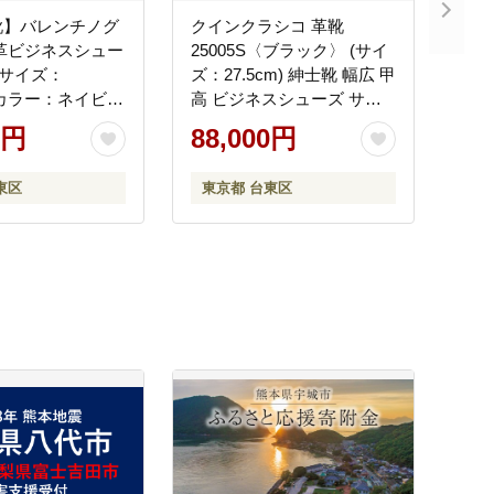
靴】バレンチノグ
クインクラシコ 革靴
革ビジネスシュー
25005S〈ブラック〉 (サイ
](サイズ：
ズ：27.5cm) 紳士靴 幅広 甲
m、カラー：ネイビ
高 ビジネスシューズ サイ
ドレース エラスティック
0円
88,000円
スリッポン 牛革
東区
東京都 台東区