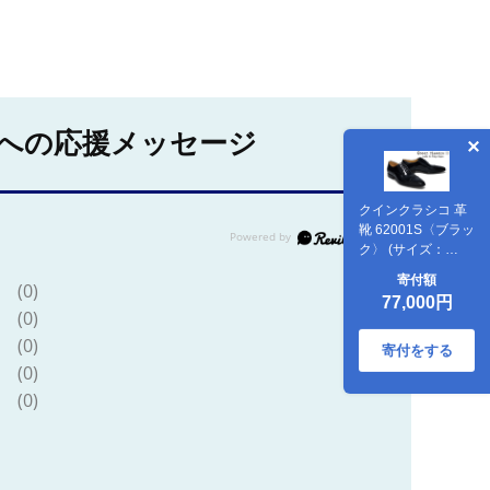
への応援メッセージ
クインクラシコ 革
靴 62001S〈ブラッ
ク〉 (サイズ：
26.5cm) 紳士靴 ビ
寄付額
(0)
ジネスシューズ ス
77,000円
トレートチップ フ
(0)
ォーマル 牛革 レベ
(0)
ルソ仕上げ
寄付をする
(0)
(0)