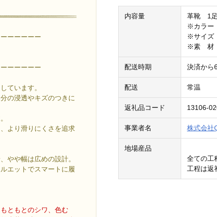
内容量
革靴 1
※カラー
※サイズ：
ーーーーーーー
※素 材
配送時期
決済から
ーーーーーーー
配送
常温
用しています。
水分の浸透やキズのつきに
返礼品コード
13106-02
す。
事業者名
株式会社
り、より滑りにくさを追求
地場産品
全ての工
せ、やや幅は広めの設計。
工程は返
シルエットでスマートに履
、もともとのシワ、色む