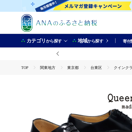
カテゴリ
地域
から探す
から探す
寄付
TOP
関東地方
東京都
台東区
クインクラ
TOP
ファッション
靴・スリッパ
クインクラシコ