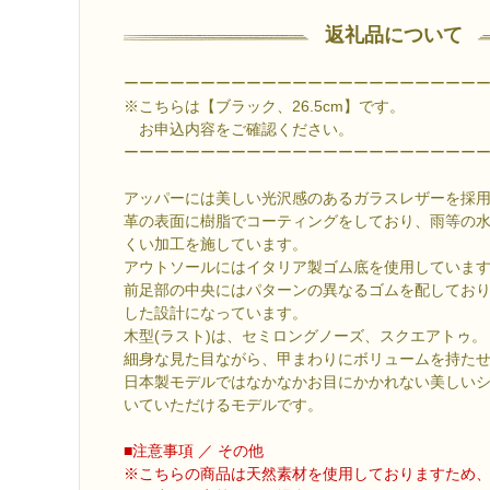
返礼品について
ーーーーーーーーーーーーーーーーーーーーーーー
※こちらは【ブラック、26.5cm】です。
お申込内容をご確認ください。
ーーーーーーーーーーーーーーーーーーーーーーー
アッパーには美しい光沢感のあるガラスレザーを採
革の表面に樹脂でコーティングをしており、雨等の
くい加工を施しています。
アウトソールにはイタリア製ゴム底を使用していま
前足部の中央にはパターンの異なるゴムを配してお
した設計になっています。
木型(ラスト)は、セミロングノーズ、スクエアトゥ。
細身な見た目ながら、甲まわりにボリュームを持た
日本製モデルではなかなかお目にかかれない美しい
いていただけるモデルです。
■注意事項 ／ その他
※こちらの商品は天然素材を使用しておりますため