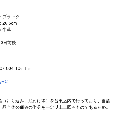
足
：ブラック
26.5cm
：牛革
60日前後
07-004-T06-1-5
QRC
程（吊り込み、底付け等）を台東区内で行っており、当該
礼品全体の価値の半分を一定以上上回るものであるため。