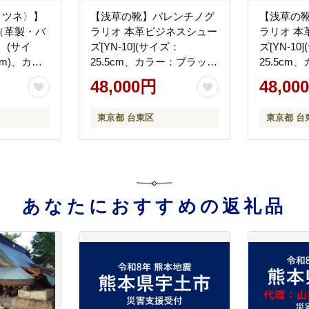
クツネ〉】
【浅草の靴】バレンチノグ
【浅草の
（革製・バ
ラリオ 本革ビジネスシュー
ラリオ 本
 (サイ
ズ[YN-10](サイズ：
ズ[YN-10
0cm)、カラ
25.5cm、カラー：ブラッ
25.5c
ク)
ー)
48,000円
48,00
東京都 台東区
東京都 台
あなたにおすすめの返礼品