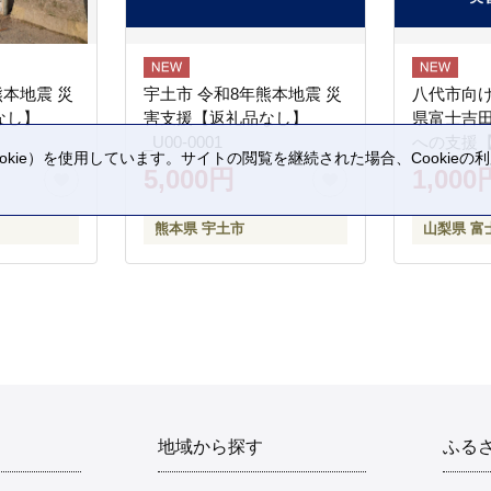
熊本地震 災
宇土市 令和8年熊本地震 災
八代市向け
なし】
害支援【返礼品なし】
県富士吉
_U00-0001
への支援
kie）を使用しています。サイトの閲覧を継続された場合、Cookie
5,000円
1,000
。
熊本県 宇土市
山梨県 富
地域から探す
ふる