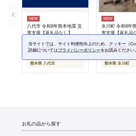
八代市 令和8年熊本地震 災
氷川町 令和8年
害支援【返礼品なし】
害支援【返礼品
当サイトでは、サイト利便性向上のため、クッキー（Coo
1,000円
5,000円
詳細については
プライバシーポリシー
をお読みください
熊本県 八代市
熊本県 氷川町
お礼の品から探す