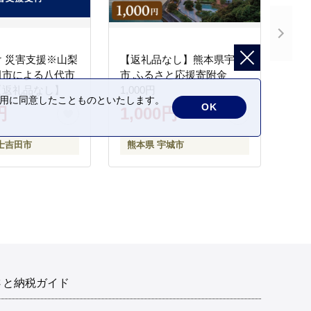
 災害支援※山梨
【返礼品なし】熊本県宇城
田市による八代市
市 ふるさと応援寄附金
【返礼品なし】
1,000円
の利用に同意したことものといたします。
OK
円
1,000円
士吉田市
熊本県 宇城市
さと納税ガイド