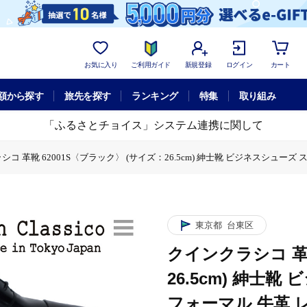
お気に入り
ご利用ガイド
新規登録
ログイン
カート
額から探す
旅先を探す
ランキング
特集
取り組み
「ふるさとチョイス」システム連携に関して
シコ 革靴 62001S〈ブラック〉 (サイズ：26.5cm) 紳士靴 ビジネスシュー
 革靴 62001S〈ブラック〉 (サイズ：26.5cm) 紳士靴 ビジネスシューズ
東京都
台東区
クインクラシコ 革靴
26.5cm) 紳士
フォーマル 牛革 