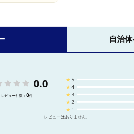
ー
自治体
★
5
0.0
★
4
★
3
0
レビュー件数：
件
★
2
★
1
レビューはありません。