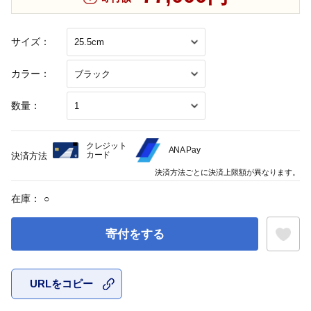
サイズ：
カラー：
数量：
クレジット
ANA Pay
カード
決済方法
決済方法ごとに決済上限額が異なります。
在庫：
○
寄付をする
URLをコピー
お気に入