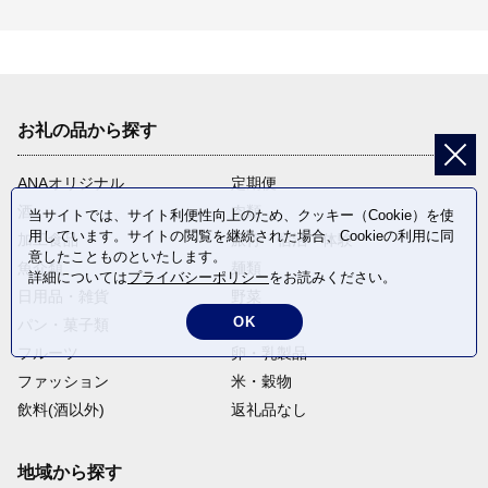
お礼の品から探す
ANAオリジナル
定期便
酒
肉類
当サイトでは、サイト利便性向上のため、クッキー（Cookie）を使
用しています。サイトの閲覧を継続された場合、Cookieの利用に同
加工食品
旅行・宿泊・体験
意したことものといたします。
魚介類
麺類
詳細については
プライバシーポリシー
をお読みください。
日用品・雑貨
野菜
OK
パン・菓子類
電化製品
フルーツ
卵・乳製品
ファッション
米・穀物
飲料(酒以外)
返礼品なし
地域から探す