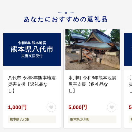
あなたにおすすめの返礼品
八代市 令和8年熊本地震
氷川町 令和8年熊本地震
災害支援【返礼品な
災害支援【返礼品な
し】
し】
し
1,000円
5,000円
5
熊本県 八代市
熊本県 氷川町