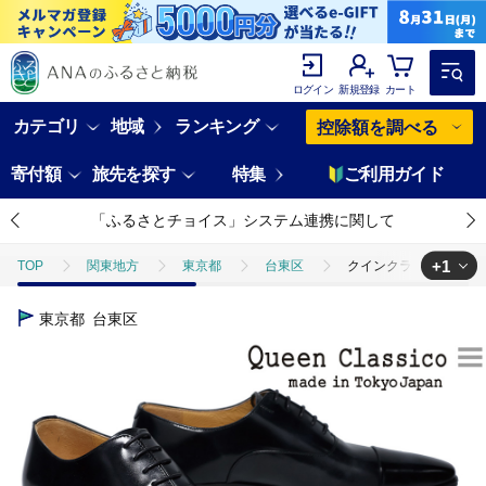
ログイン
新規登録
カート
カテゴリ
地域
ランキング
控除額を調べる
寄付額
旅先を探す
特集
ご利用ガイド
「ふるさとチョイス」システム連携に関して
+1
TOP
関東地方
東京都
台東区
クインクラシコ 革靴 6
TOP
ファッション
靴・スリッパ
クインクラシコ 革靴 620
東京都
台東区