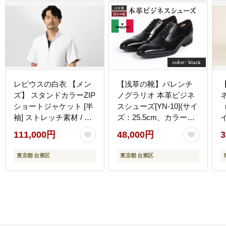
レピウスの白衣 【メン
【浅草の靴】バレンチ
ズ】 スタンドカラーZIP
ノグラリオ 本革ビジネ
ショートジャケット [半
スシューズ[YN-10](サイ
袖] ストレッチ素材 / ネ
ズ：25.5cm、カラー：
イ
ーム刺繍付き(サイズ：
ブラック)
2
111,000円
48,000円
3
46サイズ)
東京都 台東区
東京都 台東区