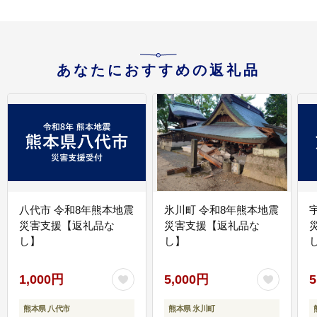
あなたにおすすめの返礼品
八代市 令和8年熊本地震
氷川町 令和8年熊本地震
災害支援【返礼品な
災害支援【返礼品な
し】
し】
し
1,000円
5,000円
5
熊本県 八代市
熊本県 氷川町