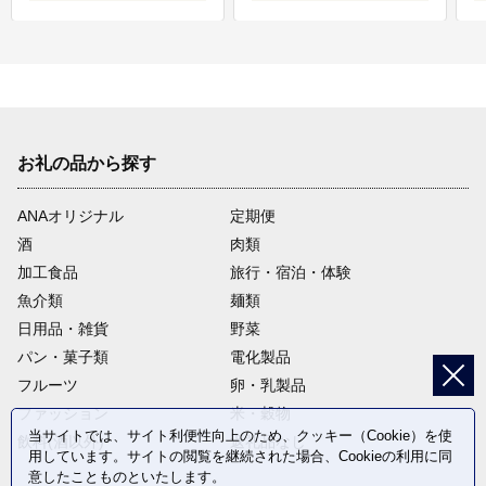
お礼の品から探す
ANAオリジナル
定期便
酒
肉類
加工食品
旅行・宿泊・体験
魚介類
麺類
日用品・雑貨
野菜
パン・菓子類
電化製品
フルーツ
卵・乳製品
ファッション
米・穀物
当サイトでは、サイト利便性向上のため、クッキー（Cookie）を使
飲料(酒以外)
返礼品なし
用しています。サイトの閲覧を継続された場合、Cookieの利用に同
意したことものといたします。