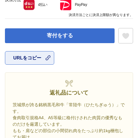
d払い
PayPay
決済方法ごとに決済上限額が異なります。
寄付をする
URLをコピー
お気に入
返礼品について
茨城県が誇る銘柄黒毛和牛「常陸牛（ひたちぎゅう）」で
す。
食肉取引規格A4、A5等級に格付けされた肉質の優秀なも
のだけを厳選しています。
もも・肩などの部位の小間切れ肉をたっぷり約1kg梱包し
てお届け。