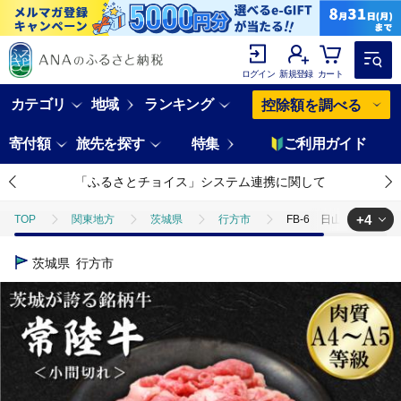
ログイン
新規登録
カート
カテゴリ
地域
ランキング
控除額を調べる
寄付額
旅先を探す
特集
ご利用ガイド
「ふるさとチョイス」システム連携に関して
+4
TOP
関東地方
茨城県
行方市
FB-6 日山 常陸牛 
TOP
肉
FB-6 日山 常陸牛 小間切れ１kg
茨城県
行方市
TOP
肉
牛肉
FB-6 日山 常陸牛 小間切れ１kg
TOP
肉
牛肉
黒毛和牛
FB-6 日山 常陸牛 小間切
TOP
肉
牛肉
ほかの牛肉
FB-6 日山 常陸牛 小間