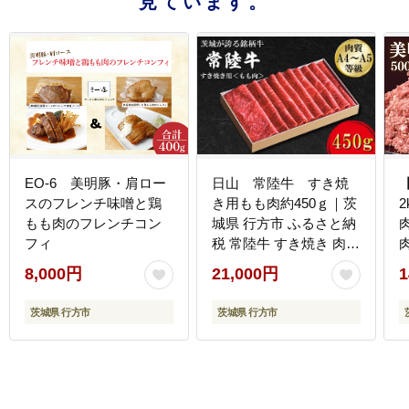
見ています。
EO-6 美明豚・肩ロー
日山 常陸牛 すき焼
スのフレンチ味噌と鶏
き用もも肉約450ｇ｜茨
2
もも肉のフレンチコン
城県 行方市 ふるさと納
フィ
税 常陸牛 すき焼き 肉
もも肉（FB-1）
8,000円
21,000円
1
県
茨城県 行方市
茨城県 行方市