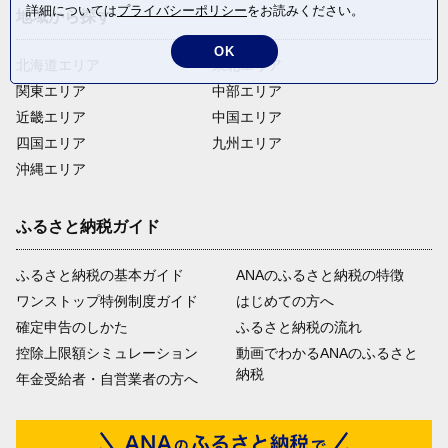
詳細については
プライバシーポリシー
をお読みください。
地域から探す
OK
北海道エリア
東北エリア
関東エリア
中部エリア
近畿エリア
中国エリア
四国エリア
九州エリア
沖縄エリア
ふるさと納税ガイド
ふるさと納税の基本ガイド
ANAのふるさと納税の特徴
ワンストップ特例制度ガイド
はじめての方へ
確定申告のしかた
ふるさと納税の流れ
控除上限額シミュレーション
動画でわかるANAのふるさと
納税
年金受給者・自営業者の方へ