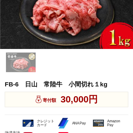
FB-6 日山 常陸牛 小間切れ１kg
30,000円
寄付額
クレジット
Amazon
ANA Pay
カード
Pay
決済方法