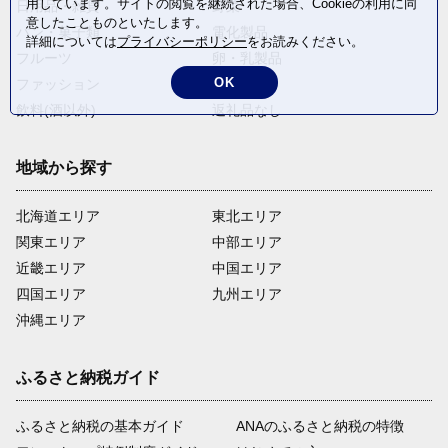
用しています。サイトの閲覧を継続された場合、Cookieの利用に同
日用品・雑貨
野菜
意したことものといたします。
パン・菓子類
電化製品
詳細については
プライバシーポリシー
をお読みください。
フルーツ
卵・乳製品
OK
ファッション
米・穀物
飲料(酒以外)
返礼品なし
地域から探す
北海道エリア
東北エリア
関東エリア
中部エリア
近畿エリア
中国エリア
四国エリア
九州エリア
沖縄エリア
ふるさと納税ガイド
ふるさと納税の基本ガイド
ANAのふるさと納税の特徴