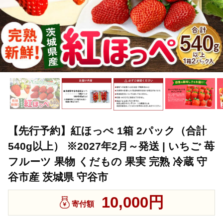
【先行予約】紅ほっぺ 1箱 2パック（合計
540g以上） ※2027年2月～発送 | いちご 苺
フルーツ 果物 くだもの 果実 完熟 冷蔵 守
谷市産 茨城県 守谷市
10,000円
寄付額