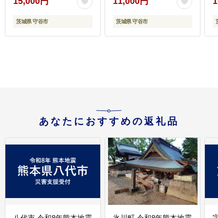
15,000円
11,000円
1
缶ビール 茨城県守谷市
酒のみらい mirai
茨城県 守谷市
茨城県 守谷市
あなたにおすすめの返礼品
八代市 令和8年熊本地震
氷川町 令和8年熊本地震