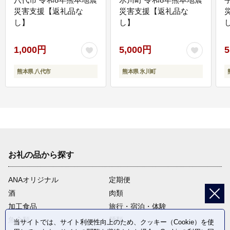
災害支援【返礼品な
災害支援【返礼品な
し】
し】
し
1,000円
5,000円
5
熊本県 八代市
熊本県 氷川町
お礼の品から探す
ANAオリジナル
定期便
酒
肉類
加工食品
旅行・宿泊・体験
魚介類
麺類
当サイトでは、サイト利便性向上のため、クッキー（Cookie）を使