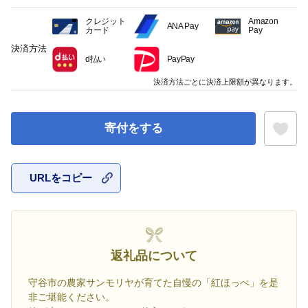
クレジット
Amazon
ANA Pay
カード
Pay
決済方法
d払い
PayPay
決済方法ごとに決済上限額が異なります。
寄付をする
URLをコピー
お気に入
返礼品について
守谷市の農家サンモリヤが育てた自慢の「紅ほっぺ」を是
非ご堪能ください。