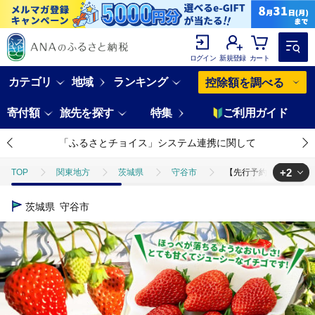
ログイン
新規登録
カート
カテゴリ
地域
ランキング
控除額を調べる
寄付額
旅先を探す
特集
ご利用ガイド
「ふるさとチョイス」システム連携に関して
+2
TOP
関東地方
茨城県
守谷市
【先行予約】紅ほっぺ 1箱
TOP
フルーツ
いちご
【先行予約】紅ほっぺ 1箱 2パック（合計
茨城県
守谷市
TOP
日用品・雑貨
【先行予約】紅ほっぺ 1箱 2パック（合計540g以