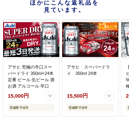
ほかにこんな返礼品を
見ています。
アサヒ 究極の辛口スー
アサヒ スーパードラ
パードライ 350ml×24本
イ 350ml 24本
定番 ビール 缶ビール 酒
5
お酒 アルコール 辛口
15,000円
15,500円
2
茨城県 守谷市
茨城県 守谷市