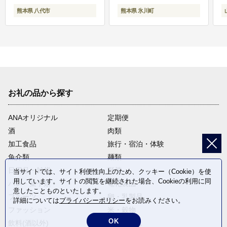
熊本県 八代市
熊本県 氷川町
お礼の品から探す
ANAオリジナル
定期便
酒
肉類
加工食品
旅行・宿泊・体験
魚介類
麺類
日用品・雑貨
野菜
当サイトでは、サイト利便性向上のため、クッキー（Cookie）を使
用しています。サイトの閲覧を継続された場合、Cookieの利用に同
パン・菓子類
電化製品
意したことものといたします。
フルーツ
卵・乳製品
詳細については
プライバシーポリシー
をお読みください。
ファッション
米・穀物
OK
飲料(酒以外)
返礼品なし