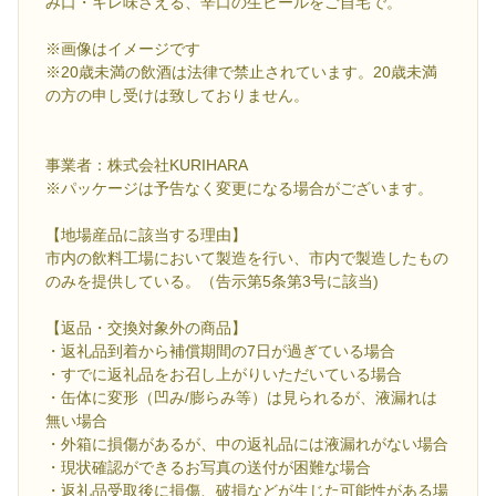
み口・キレ味さえる、辛口の生ビールをご自宅で。
※画像はイメージです
※20歳未満の飲酒は法律で禁止されています。20歳未満
の方の申し受けは致しておりません。
事業者：株式会社KURIHARA
※パッケージは予告なく変更になる場合がございます。
【地場産品に該当する理由】
市内の飲料工場において製造を行い、市内で製造したもの
のみを提供している。（告示第5条第3号に該当)
【返品・交換対象外の商品】
・返礼品到着から補償期間の7日が過ぎている場合
・すでに返礼品をお召し上がりいただいている場合
・缶体に変形（凹み/膨らみ等）は見られるが、液漏れは
無い場合
・外箱に損傷があるが、中の返礼品には液漏れがない場合
・現状確認ができるお写真の送付が困難な場合
・返礼品受取後に損傷、破損などが生じた可能性がある場