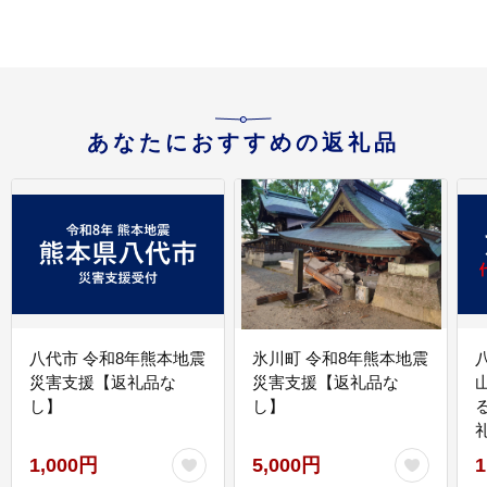
あなたにおすすめの返礼品
八代市 令和8年熊本地震
氷川町 令和8年熊本地震
災害支援【返礼品な
災害支援【返礼品な
し】
し】
1,000円
5,000円
1