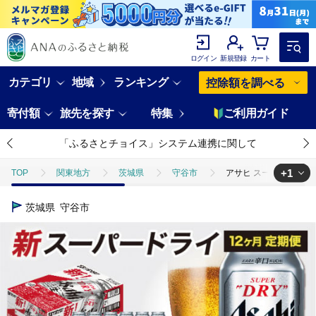
ログイン
新規登録
カート
カテゴリ
地域
ランキング
控除額を調べる
寄付額
旅先を探す
特集
ご利用ガイド
「ふるさとチョイス」システム連携に関して
+1
TOP
関東地方
茨城県
守谷市
アサヒ スーパードライ 定期
TOP
酒
ビール
アサヒ スーパードライ 定期便1年間【1ケース】35
茨城県
守谷市