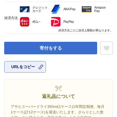
クレジット
Amazon
ANA Pay
カード
Pay
決済方法
d払い
PayPay
決済方法ごとに決済上限額が異なります。
寄付をする
URLをコピー
お気に入
返礼品について
アサヒスーパードライ350ml(1ケース)1年間定期便。毎月
1ケース(計12ケース)を発送いたします。さらりとした飲