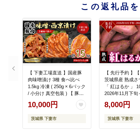
この返礼品
【 下妻工場直送 】国産豚
【 先行予約 】【
肉味噌漬け 3種 食べ比べ
茨城県産 熟成さ
1.5kg 冷凍 ( 250g × 6パック
「 紅はるか 」 10
/ 小分け 真空包装 ) 【 豚肉
2026年11月下旬
ロース セット パック 国産
月末までに出荷予
10,000円
8,000円
豚ロース 味噌漬け 食べ比
さつまいも 紅はる
べ 西京漬け おかず 便利 お
ツマイモ 甘い 焼
茨城県 下妻市
茨城県 下妻市
弁当 マルリン 】
ートポテト 茨城
量 不揃い ねっと