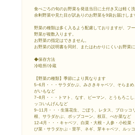
食べごろの旬のお野菜を発送当日に土付き又は軽く
余剰野菜や見た目が訳ありのお野菜を9袋お届けしま
野菜の種類は多く入るよう配慮しておりますが、フ
野菜が複数入ります。
お野菜の指定はできません。
お野菜の説明書を同封、またはわかりにくいお野菜
◆保存方法
冷暗所/冷蔵
【野菜の種類】季節により異なります
5−6月・・・サラダかぶ、みさきキャベツ、そらま
がいもなど
7−8月・・・トマト、なす、ピーマン、とうもろこ
ッコいんげんなど
9−11月・・・生落花生、ごぼう、レタス、ブロッコ
根、サラダかぶ、ポップコーン、枝豆、べか菜など
12-4月・・・キャベツ、白菜・大根・人参・小松菜
び菜・サラダかぶ・里芋、ネギ、芽キャベツ、ルッ