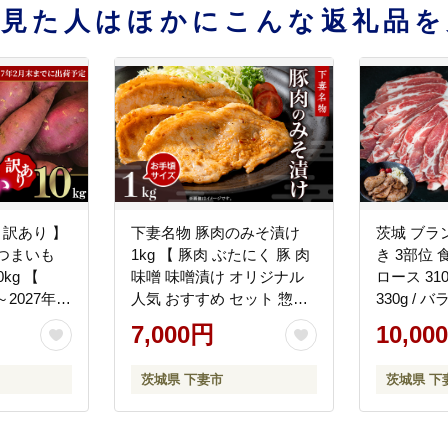
を見た人はほかにこんな返礼品を
 訳あり 】
下妻名物 豚肉のみそ漬け
茨城 ブラ
つまいも
1kg 【 豚肉 ぶたにく 豚 肉
き 3部位 食
kg 【
味噌 味噌漬け オリジナル
ロース 310
～2027年2
人気 おすすめ セット 惣菜
330g / バ
定 】【
おかず 】
イス 3mm
7,000円
10,00
か 芋 サ
肉 銘柄豚
き芋 スイ
炒め物 冷
茨城県 下妻市
茨城県 下
県産 大容
中華 BBQ
り 】
空パック 