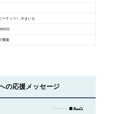
ピーナッツ）,やまいも
748201
マ農園
への応援メッセージ