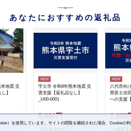
あなたにおすすめの返礼品
熊本地震 災
宇土市 令和8年熊本地震 災
八代市向け
なし】
害支援【返礼品なし】
県富士吉
_U00-0001
への支援
5,000円
1,000
kie）を使用しています。サイトの閲覧を継続された場合、Cookie
。
熊本県 宇土市
山梨県 富