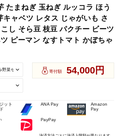
ト かぼちゃ 】
芋 たまねぎ 玉ねぎ ルッコラ ほう
ット 山芋 パセリ かぶ 人参 里芋 たまねぎ 玉ねぎ ルッコラ ほう
 芽キャベツ レタス じゃがいも さ
ト かぼちゃ 】
こし そら豆 枝豆 パクチー ビーツ
ツ ピーマン なすトマト かぼちゃ
54,000円
寄付額
ジット
ANA Pay
Amazon
ド
Pay
い
PayPay
決済方法ごとに決済上限額が異なります。