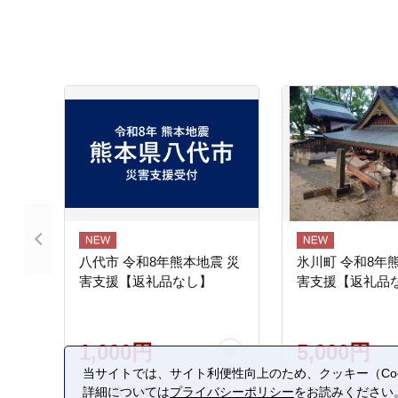
八代市 令和8年熊本地震 災
氷川町 令和8年
害支援【返礼品なし】
害支援【返礼品
1,000円
5,000円
当サイトでは、サイト利便性向上のため、クッキー（Coo
詳細については
プライバシーポリシー
をお読みください
熊本県 八代市
熊本県 氷川町