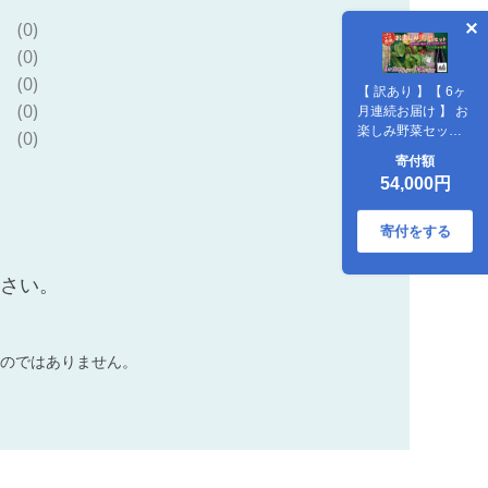
(0)
(0)
(0)
【 訳あり 】【 6ヶ
(0)
月連続お届け 】 お
楽しみ野菜セット
(0)
（ 9袋 ）【 フード
寄付額
ロス対策 】【 野菜
54,000円
詰め合わせ お任せ
訳あり フードロス
季節物 セット 山芋
寄付をする
パセリ かぶ 人参 里
芋 たまねぎ 玉ねぎ
ださい。
ルッコラ ほうれん
草 春菊 大根 芽キャ
ベツ レタス じゃが
いも さつまいも と
のではありません。
うもろこし そら豆
枝豆 パクチー ビー
ツ ほうれん草 キャ
ベツ ピーマン なす
トマト かぼちゃ 】