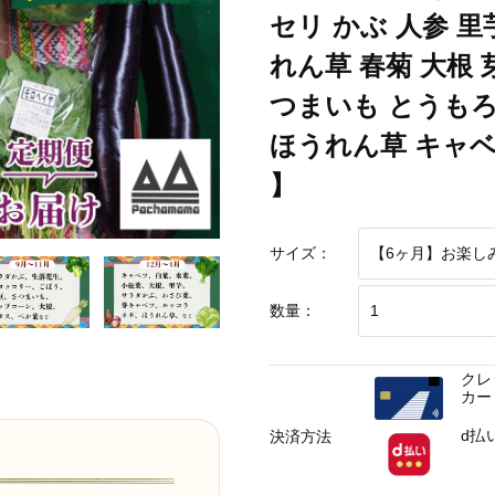
もろこし そら豆 枝豆 パクチー ビーツ ほうれん草 キャベツ ピーマン なすトマ
セリ かぶ 人参 里
）【 フードロス対策 】【 野菜 詰め合わせ お任せ 訳あり フードロス 季節物 セ
れん草 春菊 大根
もろこし そら豆 枝豆 パクチー ビーツ ほうれん草 キャベツ ピーマン なすトマ
つまいも とうもろ
ほうれん草 キャベ
】
サイズ：
数量：
クレ
カー
d払
決済方法