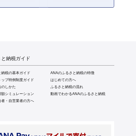
ご当地 本場 高知 黒潮町 ギ
フト 贈答品 人気 返礼品 ふ
るさと納税 魚介類 高知県
産 土佐名物 高知県 高評価
食卓 ご飯のお供 父の日 ギ
フト プレゼント[1669]
さと納税ガイド
と納税の基本ガイド
ANAのふるさと納税の特徴
トップ特例制度ガイド
はじめての方へ
告のしかた
ふるさと納税の流れ
限額シミュレーション
動画でわかるANAのふるさと納税
給者・自営業者の方へ