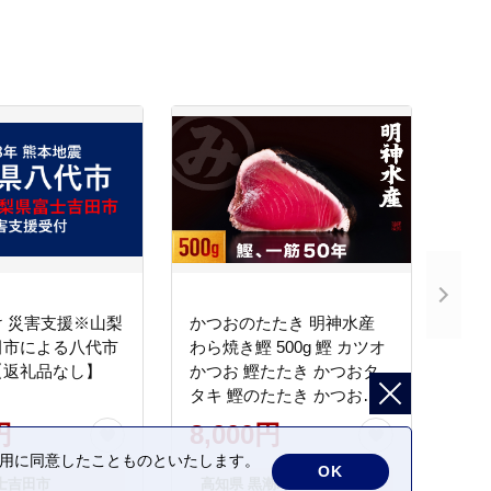
 災害支援※山梨
かつおのたたき 明神水産
田市による八代市
わら焼き鰹 500g 鰹 カツオ
【返礼品なし】
かつお 鰹たたき かつおタ
タキ 鰹のたたき かつおの
タタキ 藁焼き わら焼き 魚
円
8,000円
さかな 海鮮 刺身 お刺身 冷
の利用に同意したことものといたします。
凍 ご家庭用 グルメ 特産品
OK
士吉田市
高知県 黒潮町