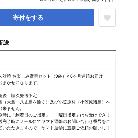
寄付をする
配送
お気に入り登録
ス対策 お楽しみ野菜セット（9袋）× 6ヶ月連続お届け
おまかせになります。
認後、順次発送予定
島（大島・八丈島を除く）及び小笠原村（小笠原諸島）へ
出来ません。
み時に「到着日のご指定」・「曜日指定」はお受けできま
送完了時にメールにてヤマト運輸のお問い合わせ番号をご
ていただきますので、ヤマト運輸に直接ご依頼お願いしま