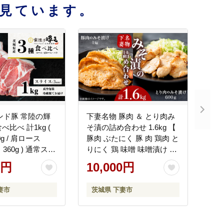
見ています。
ンド豚 常陸の輝
下妻名物 豚肉 ＆ とり肉み
べ比べ 計1kg (
そ漬の詰め合わせ 1.6kg 【
g / 肩ロース
豚肉 ぶたにく 豚 肉 鶏肉 と
ラ 360g ) 通常スラ
りにく 鶏 味噌 味噌漬け オ
 【 茨城 国産 豚
リジナル 人気 おすすめ セ
0円
10,000円
 生姜焼き 切り身
ット 惣菜 おかず 】
蔵 クール おかず
妻市
茨城県 下妻市
 バーベキュー 真
】