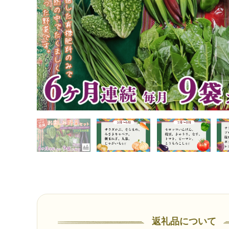
れん草 春菊 大根 芽キャベツ レタス じゃがいも さつまいも とう
TOP
定期便
野菜(定期便)
【 訳あり 】【 6ヶ月連続お届け 】 お楽しみ野菜セット （ 9袋 
れん草 春菊 大根 芽キャベツ レタス じゃがいも さつまいも とう
返礼品について