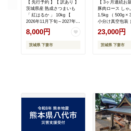
【 先行予約 】【 訳あり 】
【 3ヶ月連続お
茨城県産 熟成さつまいも
豚肉ロース しゃ
「 紅はるか 」 10kg 【
1.5kg （ 500g ×
2026年11月下旬～2027年2
小分け真空包装 
月末までに出荷予定 】【
工場直送 】【 国
8,000円
23,000円
さつまいも 紅はるか 芋 サ
ロース 豚 料理 
ツマイモ 甘い 焼き芋 スイ
ぶ 豚肉 ロース 
茨城県 下妻市
茨城県 下妻市
ートポテト 茨城県産 大容
便 便利 ポーク 
量 不揃い ねっとり 】