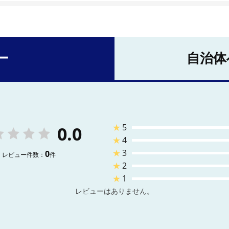
ー
自治体
★
5
0.0
★
4
★
3
0
レビュー件数：
件
★
2
★
1
レビューはありません。