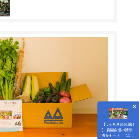
【 5ヶ月連続お届け
】 農園自慢の情熱
野菜セット （ 11品