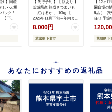
届け 】国産
【 先行予約 】【 訳あり 】
【 12ヶ月
ぶしゃぶ用
茨城県産 熟成さつまいも
園自慢の情
 3パック /
「 紅はるか 」 10kg 【
9品 ）【
）【 下妻
2026年11月下旬～年内まで
任せ 季節
産 豚肉 豚
に出荷予定 】【 さつまい
山芋 パセ
8,000円
120,0
しゃぶしゃ
も 紅はるか 芋 サツマイモ
プコーン 
小分け 定期
甘い 焼き芋 スイートポテ
まねぎ 玉
茨城県 下妻市
茨城県 下
マルリン 】
ト 茨城県産 大容量 不揃い
うれん草 
ねっとり 】
ベツ レタ
つまいも 
ら豆 枝豆
ほうれん草
マン なす
あなたにおすすめの返礼品
】