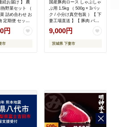
連続お届け 】 農
国産豚肉ロース しゃぶしゃ
熱野菜セット （
ぶ用 1.5kg （ 500g × 3パッ
野菜 詰め合わせ お
ク / 小分け真空包装 ）【 下
物 定期便 セット
妻工場直送 】【 豚肉 パッ
リ わさび菜 ポッ
ク セット ロース バラ しゃ
00円
9,000円
かぶ 人参 里芋 た
ぶしゃぶ 豚しゃぶ 小分け
ねぎ ルッコラ ほ
便利 国産 料理 ポーク ぶた
妻市
茨城県 下妻市
春菊 大根 芽キャ
にく 国産豚 マルリン 】
ス じゃがいも さ
とうもろこし そ
 パクチー ビーツ
 キャベツ ピー
トマト かぼちゃ