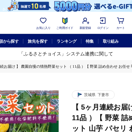
お気に入り
ご利用ガイド
新規登録
ログイン
カート
額から探す
旅先を探す
ランキング
特集
取り組み
「ふるさとチョイス」システム連携に関して
連続お届け 】 農園自慢の情熱野菜セット （ 11品 ）【 野菜 詰め合わせ お任せ
野菜 詰め合わせ お任せ 季節物 定期便 セット 山芋 パセリ わさび菜 ポップコー
 枝豆 パクチー ビーツ ほうれん草 キャベツ ピーマン なすトマト かぼちゃ 
野菜 詰め合わせ お任せ 季節物 定期便 セット 山芋 パセリ わさび菜 ポップコー
茨城県
下妻市
 枝豆 パクチー ビーツ ほうれん草 キャベツ ピーマン なすトマト かぼちゃ 
【 5ヶ月連続お届
野菜 詰め合わせ お任せ 季節物 定期便 セット 山芋 パセリ わさび菜 ポップコー
11品 ）【 野菜 
 枝豆 パクチー ビーツ ほうれん草 キャベツ ピーマン なすトマト かぼちゃ 
ット 山芋 パセリ
野菜 詰め合わせ お任せ 季節物 定期便 セット 山芋 パセリ わさび菜 ポップコー