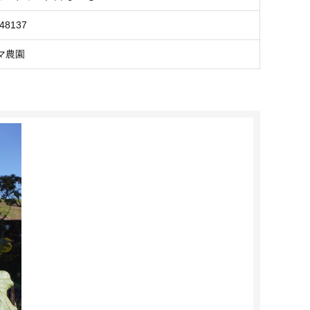
748137
マ農園