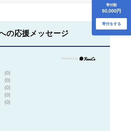
）【 野菜 詰め合わ
寄付額
せ お任せ 季節物 定
60,000円
期便 セット 山芋 パ
セリ わさび菜 ポッ
プコーン かぶ 人参
寄付をする
里芋 たまねぎ 玉ね
への応援メッセージ
ぎ ルッコラ ほうれ
ん草 春菊 大根 芽キ
ャベツ レタス じゃ
がいも さつまいも
とうもろこし そら
豆 枝豆 パクチー ビ
ーツ ほうれん草 キ
ャベツ ピーマン な
(0)
すトマト かぼちゃ
(0)
】
(0)
(0)
(0)