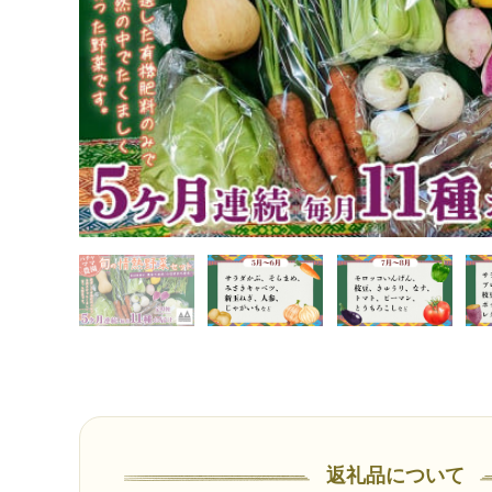
根 芽キャベツ レタス じゃがいも さつまいも とうもろこし そら豆
返礼品について