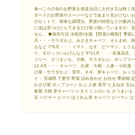
食べごろの旬のお野菜を発送当日に土付き又は軽く洗
ダードのお野菜やスーパーなどであまり見かけない
のセットで、簡単な調理法、野菜の特長などの案内も
に虫は見つけたらできるだけ取り除いていますが、
せん。 ◆保存方法 冷暗所/冷蔵 【野菜の種類】季節に
月・・・サラダかぶ、みさきキャベツ、そらまめ、
もなど 7?8月・・・トマト、なす、ピーマン、とう
り、モロッコいんげんなど 9?11月・・・生落花生
コリー、さつまいも、大根、サラダかぶ、ポップコ
12-4月・・・キャベツ、白菜・大根・人参・小松菜
び菜・サラダかぶ・里芋、ネギ、芽キャベツ、ルッコ
ド： 茨城県 下妻市 野菜 詰め合わせ お任せ 季節物 
わさび菜 ポップコーン かぶ 人参 里芋 たまねぎ 玉
春菊 大根 芽キャベツ レタス じゃがいも さつまいも
豆 パクチー ビーツ ほうれん草 キャベツ ピーマン 