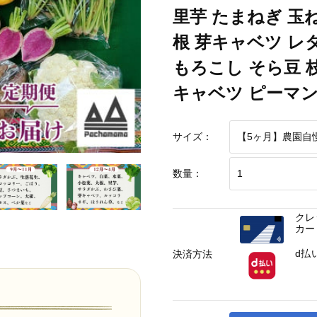
 枝豆 パクチー ビーツ ほうれん草 キャベツ ピーマン なすトマト かぼちゃ 
里芋 たまねぎ 玉
根 芽キャベツ レ
もろこし そら豆 
キャベツ ピーマン
サイズ：
数量：
クレ
カー
d払
決済方法