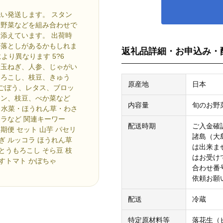
い発送します。 スタン
お野菜などを組み合わせで
添えています。 出荷時
見落としがあるかもしれま
返礼品詳細・お申込み・
より異なります 5?6
新玉ねぎ、人参、じゃがい
もろこし、枝豆、きゅう
原産地
日本
、ごぼう、レタス、ブロッ
ーン、枝豆、べか菜など
内容量
旬のお野
・水菜・ほうれん草・わさ
ラなど 関連キーワー
配送時期
ご入金確
定期便 セット 山芋 パセリ
諸島（大
ねぎ ルッコラ ほうれん草
は出来ま
 とうもろこし そら豆 枝
はお受け
なすトマト かぼちゃ
合わせ番
依頼お願
配送
冷蔵
特定原材料等
落花生（