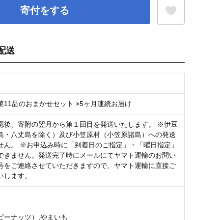
寄付をする
配送
お気に入り登録
菜11品のおまかせセット ×5ヶ月連続お届け
認後、寄附の翌月から第１回目を発送いたします。 ※伊豆
島・八丈島を除く）及び小笠原村（小笠原諸島）への発送
せん。 ※お申込み時に「到着日のご指定」・「曜日指定」
できません。発送完了時にメールにてヤマト運輸のお問い
号をご連絡させていただきますので、ヤマト運輸に直接ご
いします。
ピーナッツ）,やまいも