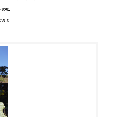
748081
マ農園