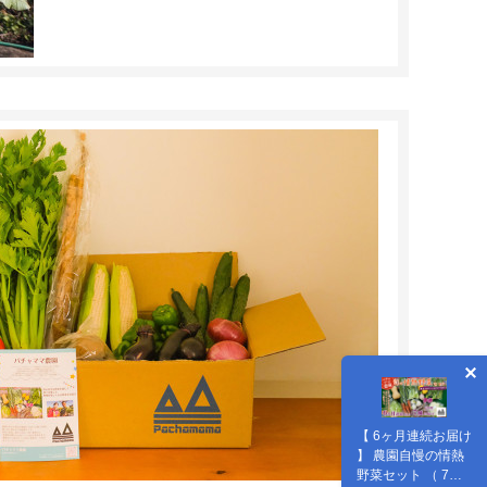
【 6ヶ月連続お届け
】 農園自慢の情熱
野菜セット （ 7品