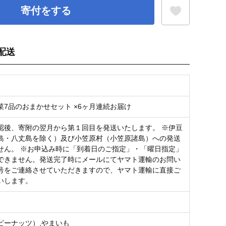
寄付をする
配送
お気に入り登録
菜7品のおまかせセット ×6ヶ月連続お届け
認後、寄附の翌月から第１回目を発送いたします。 ※伊豆
島・八丈島を除く）及び小笠原村（小笠原諸島）への発送
せん。 ※お申込み時に「到着日のご指定」・「曜日指定」
できません。発送完了時にメールにてヤマト運輸のお問い
号をご連絡させていただきますので、ヤマト運輸に直接ご
いします。
ピーナッツ）,やまいも