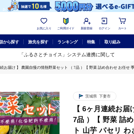
お気に入り
ご利用ガイド
新規登録
ログイン
カート
額から探す
旅先を探す
ランキング
特集
取り組み
「ふるさとチョイス」システム連携に関して
連続お届け 】 農園自慢の情熱野菜セット （ 7品 ）【 野菜 詰め合わせ お任せ 
菜 詰め合わせ お任せ 季節物 定期便 セット 山芋 パセリ わさび菜 ポップコーン
 枝豆 パクチー ビーツ ほうれん草 キャベツ ピーマン なすトマト かぼちゃ 
菜 詰め合わせ お任せ 季節物 定期便 セット 山芋 パセリ わさび菜 ポップコーン
茨城県
下妻市
 枝豆 パクチー ビーツ ほうれん草 キャベツ ピーマン なすトマト かぼちゃ 
【 6ヶ月連続お届
菜 詰め合わせ お任せ 季節物 定期便 セット 山芋 パセリ わさび菜 ポップコーン
7品 ）【 野菜 詰
 枝豆 パクチー ビーツ ほうれん草 キャベツ ピーマン なすトマト かぼちゃ 
ト 山芋 パセリ わ
菜 詰め合わせ お任せ 季節物 定期便 セット 山芋 パセリ わさび菜 ポップコーン