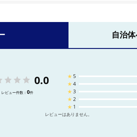
ー
自治体
★
5
0.0
★
4
★
3
0
レビュー件数：
件
★
2
★
1
レビューはありません。