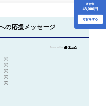
）【 野菜 詰め合わ
寄付額
せ お任せ 季節物 定
48,000円
期便 セット 山芋 パ
セリ わさび菜 ポッ
プコーン かぶ 人参
寄付をする
里芋 たまねぎ 玉ね
への応援メッセージ
ぎ ルッコラ ほうれ
ん草 春菊 大根 芽キ
ャベツ レタス じゃ
がいも さつまいも
とうもろこし そら
豆 枝豆 パクチー ビ
ーツ ほうれん草 キ
ャベツ ピーマン な
(0)
すトマト かぼちゃ
(0)
】
(0)
(0)
(0)