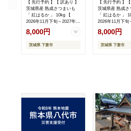
【 先行予約 】【 訳あり 】
【 先行予約 】【
茨城県産 熟成さつまいも
茨城県産 熟成さ
「 紅はるか 」 10kg 【
「 紅はるか 」 10
2026年11月下旬～2027年2
2026年11月下
月末までに出荷予定 】【
に出荷予定 】【
8,000円
8,000円
さつまいも 紅はるか 芋 サ
も 紅はるか 芋 
ツマイモ 甘い 焼き芋 スイ
甘い 焼き芋 ス
茨城県 下妻市
茨城県 下妻市
ートポテト 茨城県産 大容
ト 茨城県産 大容
量 不揃い ねっとり 】
ねっとり 】