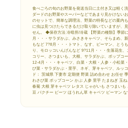
食べごろの旬のお野菜を発送当日に土付き又は軽く洗
ダードのお野菜やスーパーなどであまり見かけない
のセットで、簡単な調理法、野菜の特長などの案内も
に虫は見つけたらできるだけ取り除いていますが、
せん。 ◆保存方法 冷暗所/冷蔵 【野菜の種類】季節に
月・・・サラダかぶ、みさきキャベツ、そらまめ、
もなど 7?8月・・・トマト、なす、ピーマン、とう
り、モロッコいんげんなど 9?11月・・・生落花生
コリー、さつまいも、大根、サラダかぶ、ポップコ
12-4月・・・キャベツ、白菜・大根・人参・小松菜
び菜・サラダかぶ・里芋、ネギ、芽キャベツ、ルッコ
ド： 茨城県 下妻市 定期便 野菜 詰め合わせ お任せ 
わさび菜 ポップコーン かぶ 人参 里芋 たまねぎ 玉
春菊 大根 芽キャベツ レタス じゃがいも さつまいも
豆 パクチー ビーツ ほうれん草 キャベツ ピーマン 