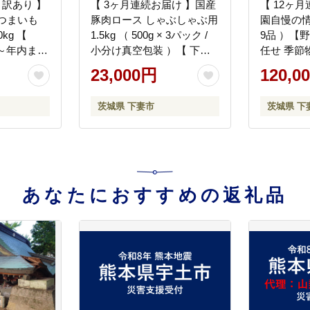
 訳あり 】
【 3ヶ月連続お届け 】国産
【 12ヶ月
つまいも
豚肉ロース しゃぶしゃぶ用
園自慢の情
kg 【
1.5kg （ 500g × 3パック /
9品 ）【
旬～年内まで
小分け真空包装 ）【 下妻
任せ 季節
 さつまい
工場直送 】【 国産 豚肉 豚
山芋 パセ
23,000円
120,0
サツマイモ
ロース 豚 料理 しゃぶしゃ
プコーン 
イートポテ
ぶ 豚肉 ロース 小分け 定期
まねぎ 玉
茨城県 下妻市
茨城県 下
量 不揃い
便 便利 ポーク マルリン 】
うれん草 
ベツ レタ
つまいも 
ら豆 枝豆
ほうれん草
マン なす
あなたにおすすめの返礼品
】