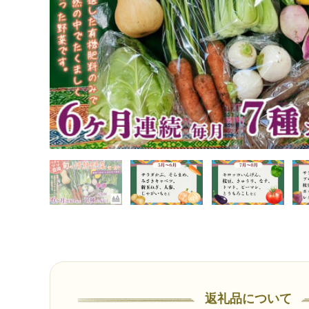
根 芽キャベツ レタス じゃがいも さつまいも とうもろこし そら豆
返礼品について