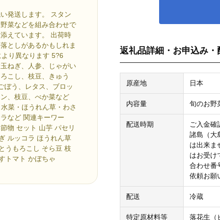
い発送します。 スタン
お野菜などを組み合わせで
添えています。 出荷時
見落としがあるかもしれま
返礼品詳細・お申込み・
より異なります 5?6
新玉ねぎ、人参、じゃがい
もろこし、枝豆、きゅう
原産地
日本
、ごぼう、レタス、ブロッ
ーン、枝豆、べか菜など
内容量
旬のお野
・水菜・ほうれん草・わさ
ラなど 関連キーワー
配送時期
ご入金確
季節物 セット 山芋 パセリ
諸島（大
ねぎ ルッコラ ほうれん草
は出来ま
 とうもろこし そら豆 枝
はお受け
なすトマト かぼちゃ
合わせ番
依頼お願
配送
冷蔵
特定原材料等
落花生（