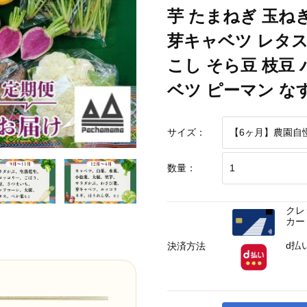
 枝豆 パクチー ビーツ ほうれん草 キャベツ ピーマン なすトマト かぼちゃ 
芋 たまねぎ 玉ね
芽キャベツ レタス
こし そら豆 枝豆
ベツ ピーマン な
サイズ：
数量：
クレ
カー
d払
決済方法