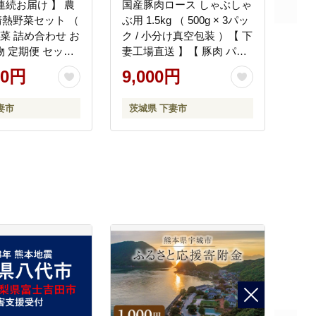
連続お届け 】 農
国産豚肉ロース しゃぶしゃ
熱野菜セット （
ぶ用 1.5kg （ 500g × 3パッ
野菜 詰め合わせ お
ク / 小分け真空包装 ）【 下
物 定期便 セット
妻工場直送 】【 豚肉 パッ
リ わさび菜 ポッ
ク セット ロース バラ しゃ
00円
9,000円
かぶ 人参 里芋 た
ぶしゃぶ 豚しゃぶ 小分け
ねぎ ルッコラ ほ
便利 国産 料理 ポーク ぶた
妻市
茨城県 下妻市
春菊 大根 芽キャ
にく 国産豚 マルリン 】
ス じゃがいも さ
とうもろこし そ
 パクチー ビーツ
 キャベツ ピー
トマト かぼちゃ