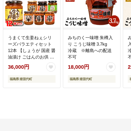
うまくて生姜ねぇシリ
みちのく一味噌 朱樽入
ーズバラエティセット
り こうじ味噌 3.7kg
12本 【しょうが 国産 醤
冷蔵 ※離島への配送
油漬け ごはんのお供 お
不可
弁当 調味料 おつまみ 肴
36,000円
18,000円
2
薬味 隠し味 猪苗代町 福
島県】
福島県 猪苗代町
福島県 猪苗代町