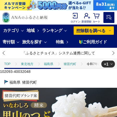
ログイン
新規登録
カート
カテゴリ
地域
ランキング
控除額を調べる
寄付額
旅先を探す
特集
ご利用ガイド
「ふるさとチョイス」システム連携に関して
+1
TOP
東北地方
福島県
猪苗代町
令和7年産 猪苗代町ブラ
102093-40032048
TOP
米・穀物
米
精米
令和7年産 猪苗代町ブランド米 い
福島県
猪苗代町