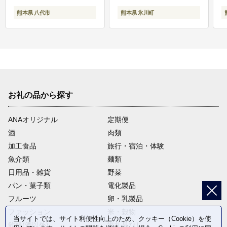
熊本県 八代市
熊本県 氷川町
お礼の品から探す
ANAオリジナル
定期便
酒
肉類
加工食品
旅行・宿泊・体験
魚介類
麺類
日用品・雑貨
野菜
パン・菓子類
電化製品
フルーツ
卵・乳製品
ファッション
米・穀物
当サイトでは、サイト利便性向上のため、クッキー（Cookie）を使
飲料(酒以外)
返礼品なし