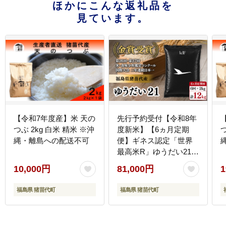
ほかにこんな返礼品を
見ています。
【令和7年度産】米 天の
先行予約受付【令和8年
つぶ 2kg 白米 精米 ※沖
度新米】【6ヵ月定期
つ
縄・離島への配送不可
便】ギネス認定「世界
最高米R」ゆうだい21
白米 6回×2kg 計12kg |
10,000円
81,000円
1
米 こめ 白米 精米 ごは
ん 2キロ 国産米 ブラン
福島県 猪苗代町
福島県 猪苗代町
ド米 金賞 日本一 猪苗代
町産 福島県産 農家直送
産地直送 生産者直送 弁