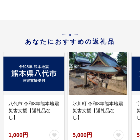
当 家庭用 精米済み 猪苗
代町 ※2026年10月～発
送
あなたにおすすめの返礼品
八代市 令和8年熊本地震
氷川町 令和8年熊本地震
災害支援【返礼品な
災害支援【返礼品な
し】
し】
し
1,000円
5,000円
5