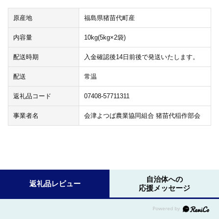
原産地
福島県猪苗代町産
内容量
10kg(5kg×2袋)
配送時期
入金確認後14日前後で発送いたします。
配送
常温
返礼品コード
07408-57711311
事業者名
会津よつば農業協同組合 猪苗代稲作部会
自治体への
返礼品レビュー
応援メッセージ