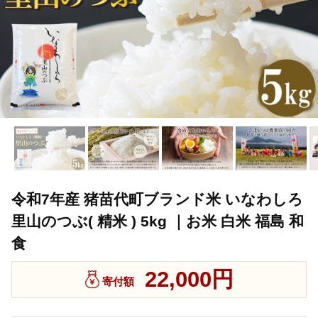
令和7年産 猪苗代町ブランド米 いなわしろ
里山のつぶ( 精米 ) 5kg ｜お米 白米 福島 和
食
22,000円
寄付額