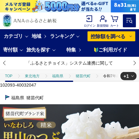
ログイン
新規登録
カート
カテゴリ
地域
ランキング
控除額を調べる
寄付額
旅先を探す
特集
ご利用ガイド
「ふるさとチョイス」システム連携に関して
+1
TOP
東北地方
福島県
猪苗代町
令和7年産 猪苗代町ブラ
102093-40032047
TOP
米・穀物
米
精米
令和7年産 猪苗代町ブランド米 い
福島県
猪苗代町