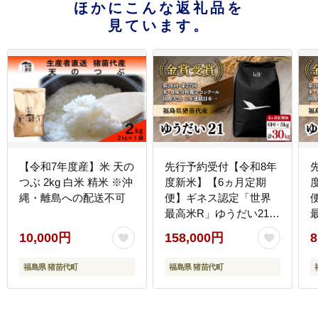
ほかにこんな返礼品を
見ています。
【令和7年度産】米 天の
先行予約受付【令和8年
つぶ 2kg 白米 精米 ※沖
度新米】【6ヵ月定期
縄・離島への配送不可
便】ギネス認定「世界
最高米R」ゆうだい21
白米 6回×5kg 計30kg |
白
10,000円
158,000円
8
米 こめ 白米 精米 ごは
ん 5キロ 国産米 ブラン
福島県 猪苗代町
福島県 猪苗代町
ド米 金賞 日本一 猪苗代
町産 福島県産 農家直送
産地直送 生産者直送 弁