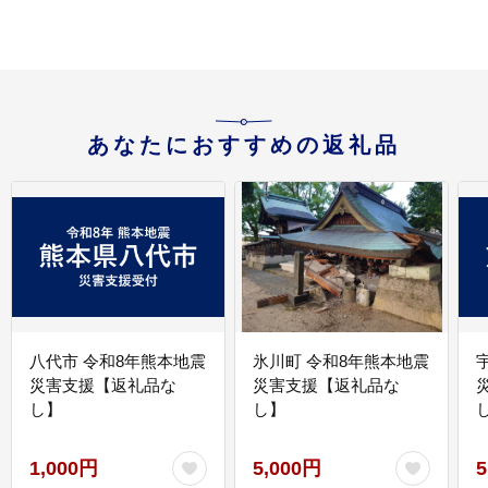
当 家庭用 精米済み 猪苗
代町 ※2026年10月～発
送
あなたにおすすめの返礼品
八代市 令和8年熊本地震
氷川町 令和8年熊本地震
災害支援【返礼品な
災害支援【返礼品な
し】
し】
し
1,000円
5,000円
5