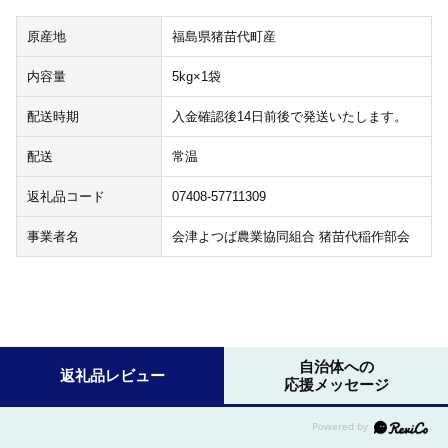
原産地
福島県猪苗代町産
内容量
5kg×1袋
配送時期
入金確認後14日前後で発送いたします。
配送
常温
返礼品コード
07408-57711309
事業者名
会津よつば農業協同組合 猪苗代稲作部会
自治体への
返礼品レビュー
応援メッセージ