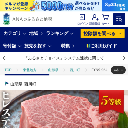
ログイン
新規登録
カート
カテゴリ
地域
ランキング
控除額を調べる
寄付額
旅先を探す
特集
ご利用ガイド
「ふるさとチョイス」システム連携に関して
+4
TOP
東北地方
山形県
西川町
FYN9-964 山形県産 
TOP
肉
FYN9-964 山形県産 山形牛 5等級 ヒレステーキ 約200g×
山形県
西川町
TOP
肉
牛肉
FYN9-964 山形県産 山形牛 5等級 ヒレステーキ
TOP
肉
牛肉
山形牛
FYN9-964 山形県産 山形牛 5
TOP
肉
牛肉
ステーキ(牛肉)
FYN9-964 山形県産 