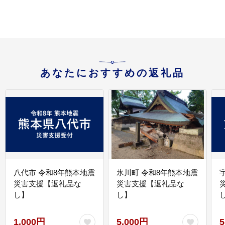
あなたにおすすめの返礼品
八代市 令和8年熊本地震
氷川町 令和8年熊本地震
災害支援【返礼品な
災害支援【返礼品な
し】
し】
し
1,000円
5,000円
5