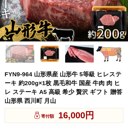
FYN9-964 山形県産 山形牛 5等級 ヒレステ
ーキ 約200g×1枚 黒毛和牛 国産 牛肉 肉 ヒ
レ ステーキ A5 高級 希少 贅沢 ギフト 贈答
山形県 西川町 月山
16,000円
寄付額