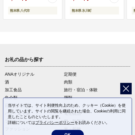
熊本県 八代市
熊本県 氷川町
お礼の品から探す
ANAオリジナル
定期便
酒
肉類
加工食品
旅行・宿泊・体験
魚介類
麺類
日用品・雑貨
野菜
当サイトでは、サイト利便性向上のため、クッキー（Cookie）を使
用しています。サイトの閲覧を継続された場合、Cookieの利用に同
パン・菓子類
電化製品
意したことものといたします。
フルーツ
卵・乳製品
詳細については
プライバシーポリシー
をお読みください。
ファッション
米・穀物
OK