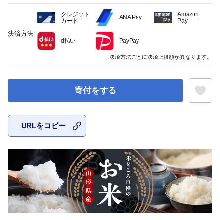
クレジット
Amazon
ANA Pay
カード
Pay
決済方法
d払い
PayPay
決済方法ごとに決済上限額が異なります。
寄付をする
URLをコピー
お気に入