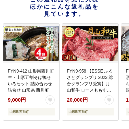
ほかにこんな返礼品を
見ています。
FYN9-412 山形県西川町
FYN9-958 【ESSE ふる
F
生・山形五割そば鴨せ
さとグランプリ 2023 総
いろセット 詰め合わせ
合グランプリ受賞】月
詰合せ 山形県 西川町
山和牛 ロースももすき
焼 500g 福寿館 黒毛和
9,000円
20,000円
1
牛 ブランド牛 牛肉 霜降
り エッセ 大賞 高級 贈
山形県 西川町
山形県 西川町
答 ギフト 山形県 西川町
月山