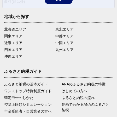
飲料(酒以外)
返礼品なし
地域から探す
北海道エリア
東北エリア
関東エリア
中部エリア
近畿エリア
中国エリア
四国エリア
九州エリア
沖縄エリア
ふるさと納税ガイド
ふるさと納税の基本ガイド
ANAのふるさと納税の特徴
ワンストップ特例制度ガイド
はじめての方へ
確定申告のしかた
ふるさと納税の流れ
控除上限額シミュレーション
動画でわかるANAのふるさと
納税
年金受給者・自営業者の方へ