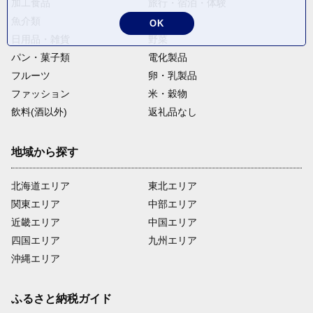
加工食品
旅行・宿泊・体験
魚介類
麺類
OK
日用品・雑貨
野菜
パン・菓子類
電化製品
フルーツ
卵・乳製品
ファッション
米・穀物
飲料(酒以外)
返礼品なし
地域から探す
北海道エリア
東北エリア
関東エリア
中部エリア
近畿エリア
中国エリア
四国エリア
九州エリア
沖縄エリア
ふるさと納税ガイド