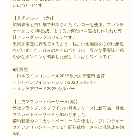
い口当たりです。
【月虎メルロー (赤)】
契約農家と自社畑で栽培されたメルローを使用。フレンチ
オークにて1年熟成。より良い樽だけを選抜し作られた弊
社フラッグシップのワインです。
果実を素直に表現できるよう、程よい距離感を心がけ醸造
を行いました。丸みのある口当たりに、豊かな果実味と穏
やかなタンニンが調和した優しく上品なワインです。
■受賞歴
・日本ワインコンクール2019欧州系赤部門 金賞
・ジャパンワインチャレンジ2020 シルバー
・サクラアワード2023 シルバー
【月虎マスカットベーリーＡ(赤)】
弊社フラッグシップワインの月虎シリーズに新商品、月虎
マスカットベーリーＡが加わりました。
契約栽培のマスカットベーリーＡを使用し、フレンチオー
クとアメリカンオークで１年間熟成後、さらに瓶熟成を約
3年。