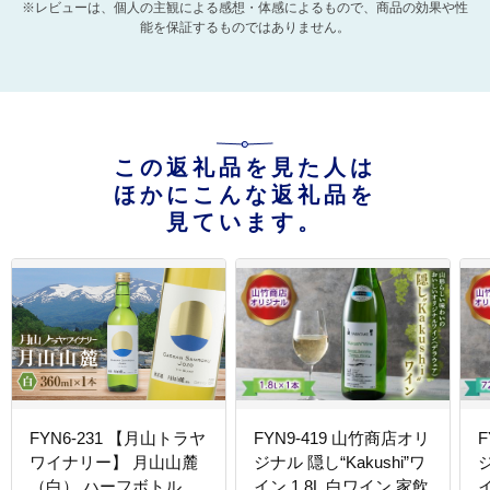
※レビューは、個人の主観による感想・体感によるもので、商品の効果や性
能を保証するものではありません。
この返礼品を見た人は
ほかにこんな返礼品を
見ています。
FYN6-231 【月山トラヤ
FYN9-419 山竹商店オリ
F
ワイナリー】 月山山麓
ジナル 隠し“Kakushi”ワ
ジ
（白） ハーフボトル
イン 1.8L 白ワイン 家飲
イ