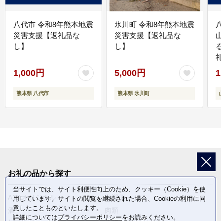
八代市 令和8年熊本地震
氷川町 令和8年熊本地震
災害支援【返礼品な
災害支援【返礼品な
し】
し】
1,000円
5,000円
1
熊本県 八代市
熊本県 氷川町
お礼の品から探す
当サイトでは、サイト利便性向上のため、クッキー（Cookie）を使
ANAオリジナル
定期便
用しています。サイトの閲覧を継続された場合、Cookieの利用に同
意したことものといたします。
酒
肉類
詳細については
プライバシーポリシー
をお読みください。