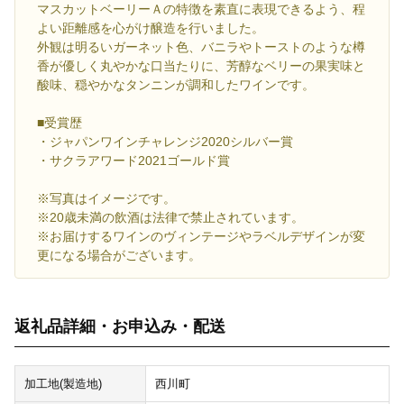
マスカットベーリーＡの特徴を素直に表現できるよう、程
よい距離感を心がけ醸造を行いました。
外観は明るいガーネット色、バニラやトーストのような樽
香が優しく丸やかな口当たりに、芳醇なベリーの果実味と
酸味、穏やかなタンニンが調和したワインです。
■受賞歴
・ジャパンワインチャレンジ2020シルバー賞
・サクラアワード2021ゴールド賞
※写真はイメージです。
※20歳未満の飲酒は法律で禁止されています。
※お届けするワインのヴィンテージやラベルデザインが変
更になる場合がございます。
返礼品詳細・お申込み・配送
加工地(製造地)
西川町