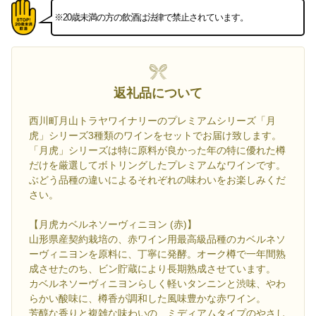
※20歳未満の方の飲酒は法律で禁止されています。
返礼品について
西川町月山トラヤワイナリーのプレミアムシリーズ「月
虎」シリーズ3種類のワインをセットでお届け致します。
「月虎」シリーズは特に原料が良かった年の特に優れた樽
だけを厳選してボトリングしたプレミアムなワインです。
ぶどう品種の違いによるそれぞれの味わいをお楽しみくだ
さい。
【月虎カベルネソーヴィニヨン (赤)】
山形県産契約栽培の、赤ワイン用最高級品種のカベルネソ
ーヴィニヨンを原料に、丁寧に発酵。オーク樽で一年間熟
成させたのち、ビン貯蔵により長期熟成させています。
カベルネソーヴィニヨンらしく軽いタンニンと渋味、やわ
らかい酸味に、樽香が調和した風味豊かな赤ワイン。
芳醇な香りと複雑な味わいの、ミディアムタイプのやさし