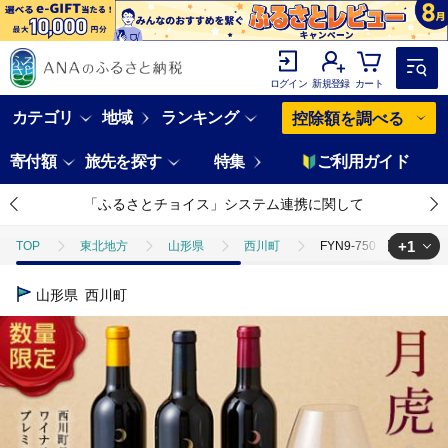
ログイン
新規登録
カート
カテゴリ
地域
ランキング
控除額を調べる
寄付額
旅先を探す
特集
ご利用ガイド
「ふるさとチョイス」システム連携に関して
+1
TOP
東北地方
山形県
西川町
FYN9-750 【数量
TOP
酒
ワイン
FYN9-750 【数量限定】月山トラヤワイナ
山形県
西川町