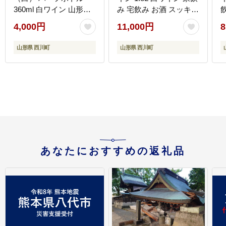
360ml 白ワイン 山形県
み 宅飲み お酒 スッキリ
西川町
フルーティー フレッシ
4,000円
11,000円
8
ュ アルコール 山形県 西
川町
山形県 西川町
山形県 西川町
あなたにおすすめの返礼品