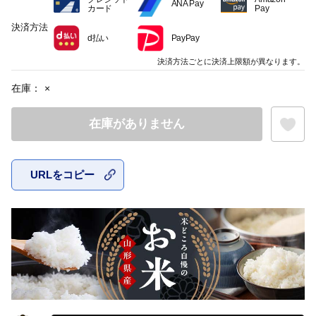
ANA Pay
カード
Pay
決済方法
d払い
PayPay
決済方法ごとに決済上限額が異なります。
在庫：
×
在庫がありません
URLをコピー
お気に入