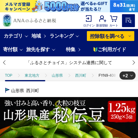
ログイン
新規登録
カート
カテゴリ
地域
ランキング
控除額を調べる
寄付額
旅先を探す
特集
ご利用ガイド
「ふるさとチョイス」システム連携に関して
+2
TOP
東北地方
山形県
西川町
FYN9-408 ≪202
TOP
野菜
FYN9-408 ≪2026年先行予約≫山形県産 秘伝豆 1.2
山形県
西川町
TOP
野菜
豆
FYN9-408 ≪2026年先行予約≫山形県産 秘伝