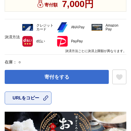
7,000円
寄付額
クレジット
Amazon
ANA Pay
カード
Pay
決済方法
d払い
PayPay
決済方法ごとに決済上限額が異なります。
在庫：
○
寄付をする
URLをコピー
お気に入