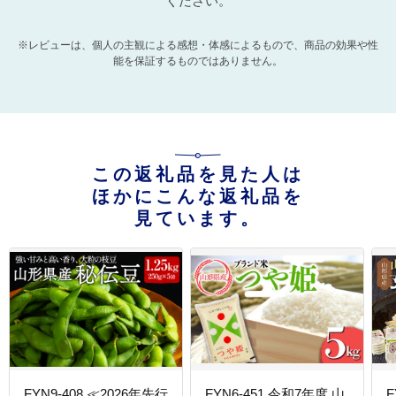
ください。
※レビューは、個人の主観による感想・体感によるもので、商品の効果や性
能を保証するものではありません。
この返礼品を見た人は
ほかにこんな返礼品を
見ています。
FYN9-408 ≪2026年先行
FYN6-451 令和7年度 山
F