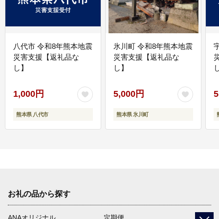
八代市 令和8年熊本地震
氷川町 令和8年熊本地震
災害支援【返礼品な
災害支援【返礼品な
し】
し】
し
1,000円
5,000円
5
熊本県 八代市
熊本県 氷川町
お礼の品から探す
ANAオリジナル
定期便