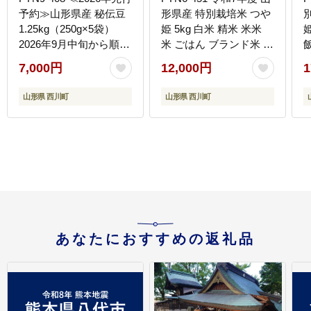
予約≫山形県産 秘伝豆
形県産 特別栽培米 つや
1.25kg（250g×5袋）
姫 5kg 白米 精米 米米
2026年9月中旬から順次
米 ごはん ブランド米 特
発送 小分け 個包装 青大
栽 つやひめ 2025年 贈
7,000円
12,000円
1
豆 枝豆 えだまめ 野菜
答 贈り物 ギフト 自宅
やさい おつまみ ビール
家庭 山形県 西川町 月山
山形県 西川町
山形県 西川町
国産 山形県 西川町 月山
あなたにおすすめの返礼品