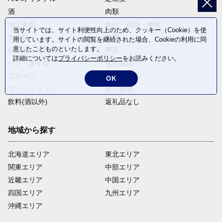
酒
肉類
加工食品
旅行・宿泊・体験
当サイトでは、サイト利便性向上のため、クッキー（Cookie）を使
魚介類
麺類
用しています。サイトの閲覧を継続された場合、Cookieの利用に同
意したことものといたします。
日用品・雑貨
野菜
詳細については
プライバシーポリシー
をお読みください。
パン・菓子類
電化製品
フルーツ
卵・乳製品
OK
ファッション
米・穀物
飲料(酒以外)
返礼品なし
地域から探す
北海道エリア
東北エリア
関東エリア
中部エリア
近畿エリア
中国エリア
四国エリア
九州エリア
沖縄エリア