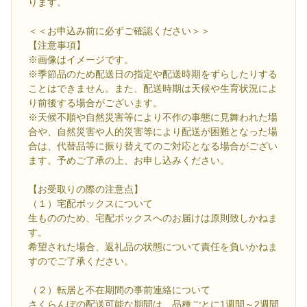
ります。
＜＜お申込み前に必ずご確認ください＞＞
【注意事項】
※画像はイメージです。
※季節品のため配送日の指定や配送時期をずらしたりする
ことはできません。また、配送時期は天候や生育状況によ
り前後する場合がございます。
※天候不順や自然災害等により不作の事態に見舞われた場
合や、自然災害や人的災害等により配送が困難となった場
合は、代替品等に振り替えてのご対応となる場合がござい
ます。予めご了承の上、お申し込みください。
【お受取りの際の注意点】
（１）宅配ボックスについて
生もののため、宅配ボックスへのお届けは原則致しかねま
す。
希望された場合、返礼品の状態について責任を負いかねま
すのでご了承ください。
（２）転居と不在期間の事前連絡について
さくらんぼの配送可能な期間は、品種ごとに1週間～2週間