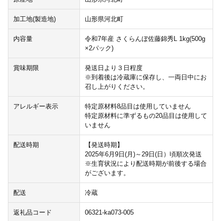
加工地(製造地)
山形県河北町
内容量
令和7年産 さくらんぼ佐藤錦秀L 1kg(500g
×2パック)
賞味期限
発送日より３日程度
※到着後は冷蔵庫に保存し、一両日中にお
召し上がりください。
アレルギー表示
特定原材料8品目は使用していません
特定原材料に準ずるもの20品目は使用して
いません
配送時期
【発送時期】
2025年6月9日(月)～29日(日）頃順次発送
※生育状況により配送時期が前後する場合
がございます。
配送
冷蔵
返礼品コード
06321-ka073-005