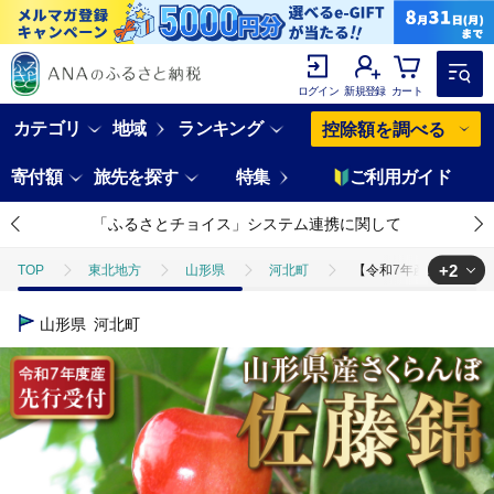
ログイン
新規登録
カート
カテゴリ
地域
ランキング
控除額を調べる
寄付額
旅先を探す
特集
ご利用ガイド
「ふるさとチョイス」システム連携に関して
+2
TOP
東北地方
山形県
河北町
【令和7年産先行予約】さ
TOP
フルーツ
【令和7年産先行予約】さくらんぼ佐藤錦 秀L1kg(
山形県
河北町
TOP
フルーツ
さくらんぼ
【令和7年産先行予約】さくらんぼ佐