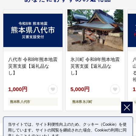
八代市 令和8年熊本地震
氷川町 令和8年熊本地震
災害支援【返礼品な
災害支援【返礼品な
し】
し】
1,000円
5,000円
1
熊本県 八代市
熊本県 氷川町
当サイトでは、サイト利便性向上のため、クッキー（Cookie）を使
用しています。サイトの閲覧を継続された場合、Cookieの利用に同
意したことものといたします。