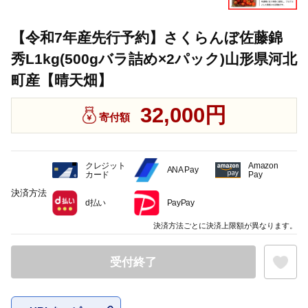
【令和7年産先行予約】さくらんぼ佐藤錦
秀L1kg(500gバラ詰め×2パック)山形県河北
町産【晴天畑】
32,000円
寄付額
クレジット
Amazon
ANA Pay
カード
Pay
決済方法
d払い
PayPay
決済方法ごとに決済上限額が異なります。
受付終了