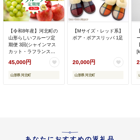
【令和8年産】河北町の
【Mサイズ・レッド系】
山形らしいフルーツ定
ボア・ボアスリッパ 1足
期便 3回(シャインマス
カット・ラフランス・
[
サンふじ)【山形eLab】
45,000円
20,000円
2
ka074-029-r8
山形県 河北町
山形県 河北町
あなたにおすすめの返礼品