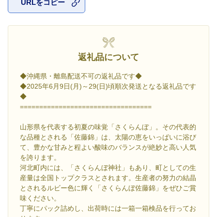
URLをコピー
お気に入
返礼品について
◆沖縄県・離島配送不可の返礼品です◆
◆2025年6月9日(月)～29(日)頃順次発送となる返礼品です
◆
==================================
山形県を代表する初夏の味覚「さくらんぼ」。その代表的
な品種とされる「佐藤錦」は、太陽の恵をいっぱいに浴び
て、豊かな甘みと程よい酸味のバランスが絶妙と高い人気
を誇ります。
河北町内には、「さくらんぼ神社」もあり、町としての生
産量は全国トップクラスとされます。生産者の努力の結晶
とされるルビー色に輝く「さくらんぼ佐藤錦」をぜひご賞
味ください。
丁寧にパック詰めし、出荷時には一箱一箱検品を行ってお