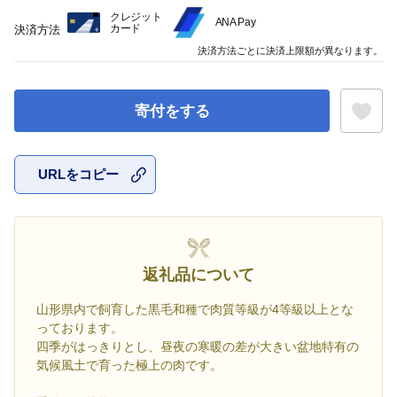
クレジット
ANA Pay
カード
決済方法
決済方法ごとに決済上限額が異なります。
寄付をする
URLをコピー
お気に入
返礼品について
山形県内で飼育した黒毛和種で肉質等級が4等級以上とな
っております。
四季がはっきりとし、昼夜の寒暖の差が大きい盆地特有の
気候風土で育った極上の肉です。