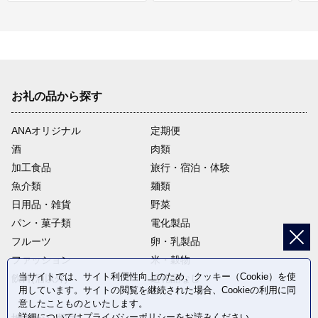
お礼の品から探す
ANAオリジナル
定期便
酒
肉類
加工食品
旅行・宿泊・体験
魚介類
麺類
日用品・雑貨
野菜
パン・菓子類
電化製品
フルーツ
卵・乳製品
ファッション
米・穀物
当サイトでは、サイト利便性向上のため、クッキー（Cookie）を使
飲料(酒以外)
返礼品なし
用しています。サイトの閲覧を継続された場合、Cookieの利用に同
意したことものといたします。
詳細については
プライバシーポリシー
をお読みください。