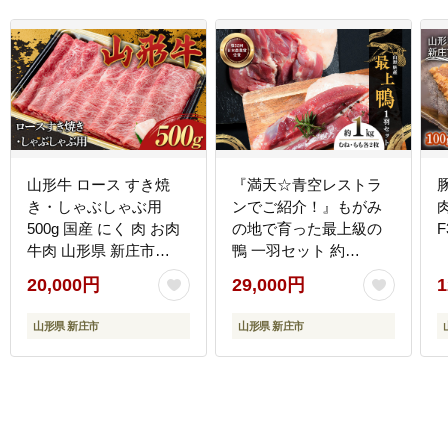
山形牛 ロース すき焼
『満天☆青空レストラ
き・しゃぶしゃぶ用
ンでご紹介！』もがみ
500g 国産 にく 肉 お肉
の地で育った最上級の
F
牛肉 山形県 新庄市
鴨 一羽セット 約
F3S-2271
1kg（むね2枚、もも2
20,000円
29,000円
1
枚）最上鴨 かも 鴨 鴨肉
鴨鍋 鴨南蛮 鴨焼き 山形
山形県 新庄市
山形県 新庄市
県 新庄市 F3S-1410