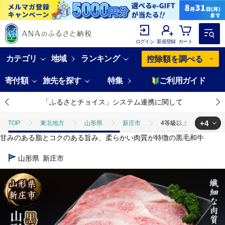
ログイン
新規登録
カート
カテゴリ
地域
ランキング
控除額を調べる
寄付額
旅先を探す
特集
ご利用ガイド
「ふるさとチョイス」システム連携に関して
+4
TOP
東北地方
山形県
新庄市
4等級以上 山形牛 サーロイ
甘みのある脂とコクのある旨み、柔らかい肉質が特徴の黒毛和牛
TOP
肉
4等級以上 山形牛 サーロイン 8枚 合計1840g にく 肉 お肉 牛
山形県
新庄市
TOP
肉
牛肉
4等級以上 山形牛 サーロイン 8枚 合計1840g に
TOP
肉
牛肉
山形牛
4等級以上 山形牛 サーロイン 8枚 合
TOP
肉
牛肉
黒毛和牛
4等級以上 山形牛 サーロイン 8枚