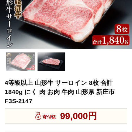
4等級以上 山形牛 サーロイン 8枚 合計
1840g にく 肉 お肉 牛肉 山形県 新庄市
F3S-2147
99,000円
寄付額