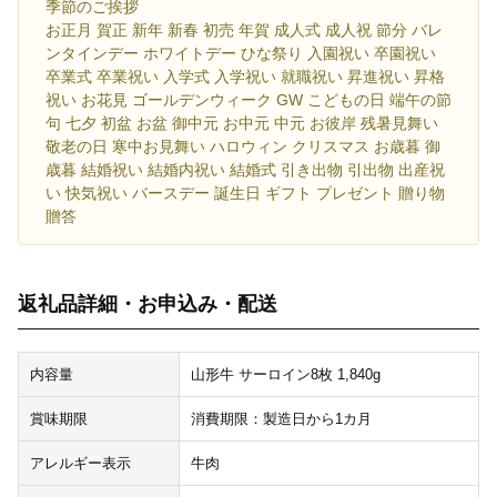
季節のご挨拶
お正月 賀正 新年 新春 初売 年賀 成人式 成人祝 節分 バレ
ンタインデー ホワイトデー ひな祭り 入園祝い 卒園祝い
卒業式 卒業祝い 入学式 入学祝い 就職祝い 昇進祝い 昇格
祝い お花見 ゴールデンウィーク GW こどもの日 端午の節
句 七夕 初盆 お盆 御中元 お中元 中元 お彼岸 残暑見舞い
敬老の日 寒中お見舞い ハロウィン クリスマス お歳暮 御
歳暮 結婚祝い 結婚内祝い 結婚式 引き出物 引出物 出産祝
い 快気祝い バースデー 誕生日 ギフト プレゼント 贈り物
贈答
返礼品詳細・お申込み・配送
内容量
山形牛 サーロイン8枚 1,840g
賞味期限
消費期限：製造日から1カ月
アレルギー表示
牛肉