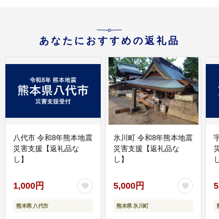
あなたにおすすめの返礼品
八代市 令和8年熊本地震
氷川町 令和8年熊本地震
災害支援【返礼品な
災害支援【返礼品な
し】
し】
し
1,000円
5,000円
5
熊本県 八代市
熊本県 氷川町