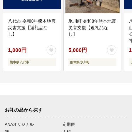
八代市 令和8年熊本地震
氷川町 令和8年熊本地震
災害支援【返礼品な
災害支援【返礼品な
し】
し】
1,000円
5,000円
1
熊本県 八代市
熊本県 氷川町
お礼の品から探す
ANAオリジナル
定期便