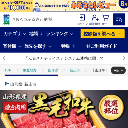
ログイン
新規登録
カート
カテゴリ
地域
ランキング
控除額を調べる
寄付額
旅先を探す
特集
ご利用ガイド
「ふるさとチョイス」システム連携に関して
+5
TOP
東北地方
山形県
新庄市
【山形牛】黒毛和牛 厳選部
TOP
肉
【山形牛】黒毛和牛 厳選部位 焼き肉用 2kg 2000g（肩ロース
山形県
新庄市
TOP
肉
牛肉
【山形牛】黒毛和牛 厳選部位 焼き肉用 2kg 200
TOP
肉
牛肉
山形牛
【山形牛】黒毛和牛 厳選部位 焼き肉用
TOP
肉
牛肉
黒毛和牛
【山形牛】黒毛和牛 厳選部位 焼き
TOP
肉
牛肉
焼肉(牛肉)
【山形牛】黒毛和牛 厳選部位 焼