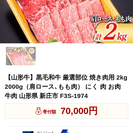
【山形牛】黒毛和牛 厳選部位 焼き肉用 2kg
2000g（肩ロース､もも肉） にく 肉 お肉
牛肉 山形県 新庄市 F3S-1974
70,000円
寄付額
クレジット