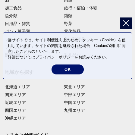
酒
肉類
加工食品
旅行・宿泊・体験
魚介類
麺類
日用品・雑貨
野菜
パン・菓子類
電化製品
フルーツ
卵・乳製品
当サイトでは、サイト利便性向上のため、クッキー（Cookie）を使
用しています。サイトの閲覧を継続された場合、Cookieの利用に同
ファッション
米・穀物
意したことものといたします。
飲料(酒以外)
返礼品なし
詳細については
プライバシーポリシー
をお読みください。
OK
地域から探す
北海道エリア
東北エリア
関東エリア
中部エリア
近畿エリア
中国エリア
四国エリア
九州エリア
沖縄エリア