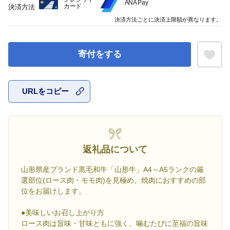
ANA Pay
カード
決済方法
決済方法ごとに決済上限額が異なります。
寄付をする
URLをコピー
お気に入
返礼品について
山形県産ブランド黒毛和牛「山形牛」A4～A5ランクの厳
選部位(ロース肉・モモ肉)を見極め、焼肉におすすめの部
位をお届けします。
●美味しいお召し上がり方
ロース肉は旨味・甘味ともに強く、噛むたびに至福の旨味