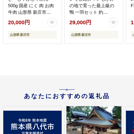
500g 国産 にく 肉 お肉
の地で育った最上級の
F
牛肉 山形県 新庄市
鴨 一羽セット 約
F3S-2271
1kg（むね2枚、もも2
20,000円
29,000円
1
枚）最上鴨 かも 鴨 鴨肉
鴨鍋 鴨南蛮 鴨焼き 山形
山形県 新庄市
山形県 新庄市
県 新庄市 F3S-1410
あなたにおすすめの返礼品