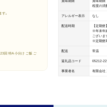
賞味期限
賞味期限
程度の消
ます｡
アレルギー表示
なし
配送時期
【定期便
※年末年
ございま
※定期便
配送
常温
3回 特A 小分け ご飯 ご
返礼品コード
05212-22
事業者名
有限会社