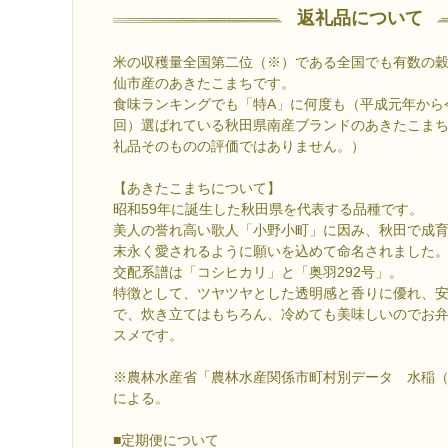
返礼品について
米の収穫量全国第二位（※）である全国でも有数の
仙市産のあきたこまちです。
食味ランキングでも「特A」に何度も（平成元年から令
回）選ばれている秋田県南産ブランドのあきたこま
礼品そのものの評価ではありません。）
【あきたこまちについて】
昭和59年に誕生した秋田県を代表する品種です。
美人の誉れ高い歌人「小野小町」に因み、秋田で成
末永く愛されるように願いを込めて命名されました
交配系譜は「コシヒカリ」と「奥羽292号」。
特徴として、ツヤツヤとした透明感と香りに優れ、
で、炊き立てはもちろん、冷めても美味しいのでお
スメです。
※農林水産省「農林水産関係市町村別データ 水稲（2
による。
■定期便について