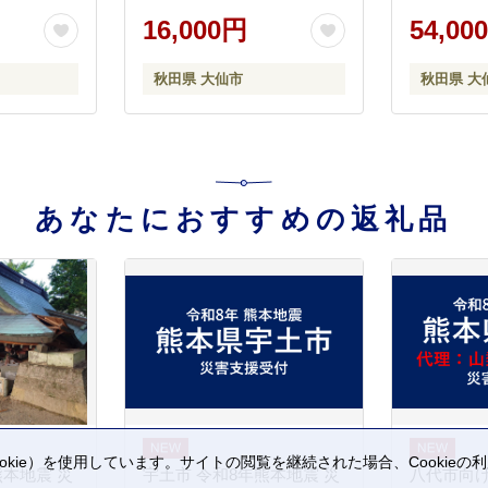
 あきたこ
米 あきたこまち ブランド
こめ 白米
16,000円
54,00
通算23回
米 通算23回 特A 小分け ご
ち ブランド
 ごはん 米
飯 ごはん 米どころ 秋田県
A 小分け 
秋田県 大仙市
秋田県 大
大仙市]
産 大仙市]
ころ 秋田
あなたにおすすめの返礼品
kie）を使用しています。サイトの閲覧を継続された場合、Cookie
熊本地震 災
宇土市 令和8年熊本地震 災
八代市向け
。