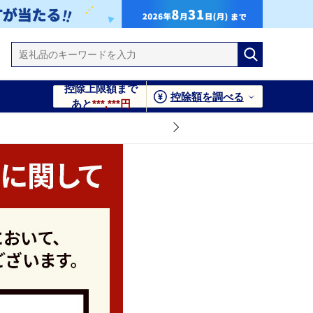
控除上限額まで
控除額を調べる
あと
***,***円