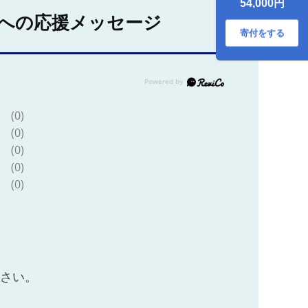
54,000円
5kg（5kg×1袋）
への応援メッセージ
[米 お米 こめ 白米
精米 あきたこまち
寄付をする
ブランド米 通算23
回 特A 小分け ご飯
ごはん 米どころ 秋
田県産 大仙市]
(0)
(0)
(0)
(0)
(0)
ださい。