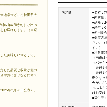
内容量
■名称：
穀倉地帯米どころ秋田県大
■内容量：
■品種：
和7年4月時点まで計18
■産年：
ちをお届けします。（※返
■使用割
■保存方
さい。（
す。）
■注意事
育した美味しい米として、
※画像は
。
※パッケ
・天候や
安定した品質と収量が魅力
・天候や
弁当やおにぎりなどにオス
難となっ
合がござ
※ふるさ
025年2月28日公表）」
はお受け
■提供元