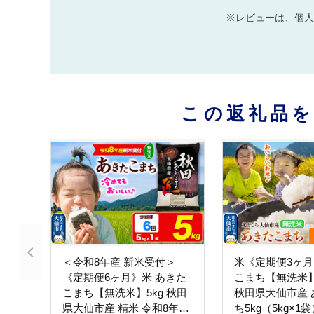
※レビューは、個人
この返礼品
＜令和8年産 新米受付＞
米《定期便3ヶ
《定期便6ヶ月》米 あきた
こまち【無洗米
こまち【無洗米】5kg 秋田
秋田県大仙市産 
県大仙市産 精米 令和8年産
ち5kg（5kg×1袋