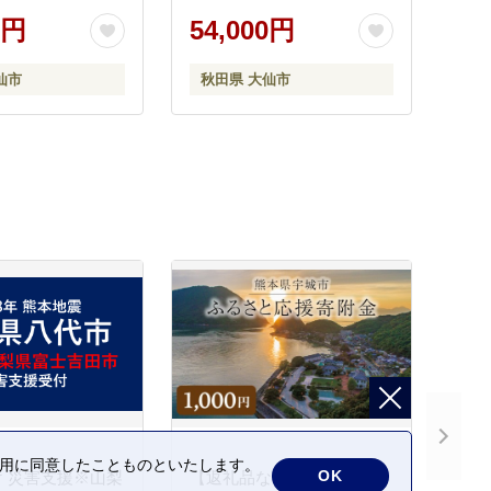
 精米 あきたこま
5kg（5kg×1袋） [米 お米 こ
0円
54,000円
米 通算23回 特
め 無洗米 精米 あきたこま
ご飯 ごはん 米ど
ち ブランド米 通算23回 特
仙市
秋田県 大仙市
県産 大仙市]
A 小分け ご飯 ごはん 米ど
ころ 秋田県産 大仙市]
の利用に同意したことものといたします。
OK
 災害支援※山梨
【返礼品なし】熊本県宇城