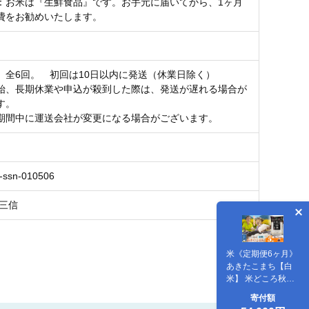
：お米は『生鮮食品』です。お手元に届いてから、1ヶ月
費をお勧めいたします。
】全6回。 初回は10日以内に発送（休業日除く）
始、長期休業や申込が殺到した際は、発送が遅れる場合が
す。
期間中に運送会社が変更になる場合がございます。
-ssn-010506
 三信
米《定期便6ヶ月》
あきたこまち【白
米】 米どころ秋田
県大仙市産 令和7年
寄付額
産 精米