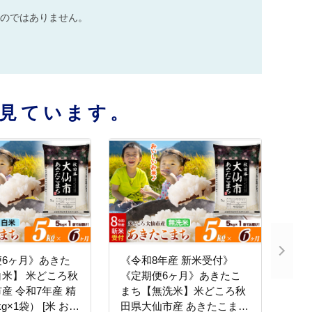
のではありません。
見ています。
便6ヶ月》あきた
《令和8年産 新米受付》
米】 米どころ秋
《定期便6ヶ月》あきたこ
産 令和7年産 精
まち【無洗米】米どころ秋
kg×1袋） [米 お米
田県大仙市産 あきたこまち