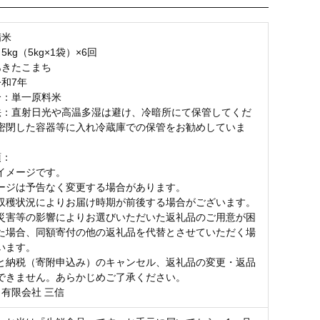
お気に入り登録
精米
5kg（5kg×1袋）×6回
あきたこまち
令和7年
合：単一原料米
法：直射日光や高温多湿は避け、冷暗所にて保管してくだ
密閉した容器等に入れ冷蔵庫での保管をお勧めしていま
項：
イメージです。
ージは予告なく変更する場合があります。
収穫状況によりお届け時期が前後する場合がございます。
災害等の影響によりお選びいただいた返礼品のご用意が困
た場合、同額寄付の他の返礼品を代替とさせていただく場
います。
と納税（寄附申込み）のキャンセル、返礼品の変更・返品
できません。あらかじめご了承ください。
：有限会社 三信