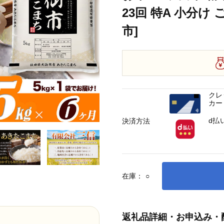
23回 特A 小分け
市]
クレ
カー
d払
決済方法
在庫：
○
返礼品詳細・お申込み・