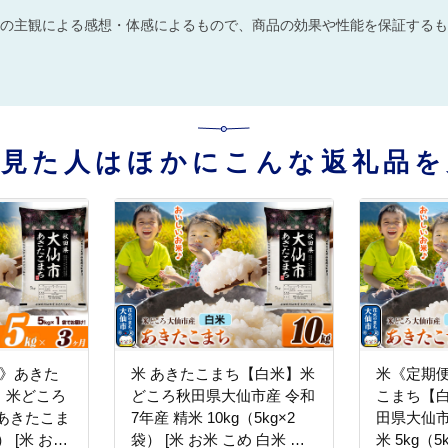
の主観による感想・体感によるもので、商品の効果や性能を保証するも
を見た人はほかにこんな返礼品を
月》あきた
米 あきたこまち【白米】米
米《定期
】米どころ
どころ秋田県大仙市産 令和
こまち【白
あきたこま
7年産 精米 10kg（5kg×2
田県大仙市
） [米 お米
袋） [米 お米 こめ 白米 精
米 5kg（5