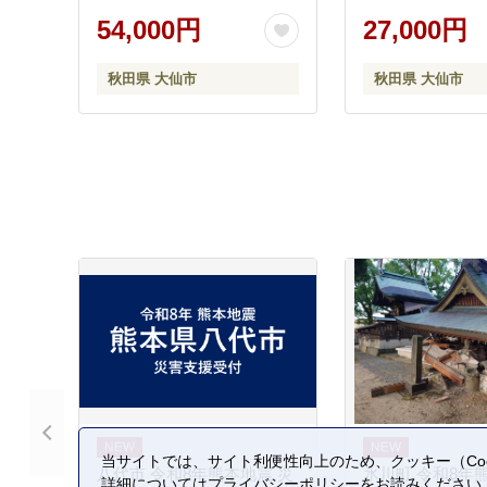
[新米 先行予約 通算23回 特
こめ 無洗米 精米
54,000円
27,000円
A 秋田県産 あきたこまち
まち ブランド米 
アキタコマチ 秋田こまち
特A 小分け ご飯
秋田県 大仙市
秋田県 大仙市
秋田小町 コメ kome 米どこ
どころ 秋田県産 
ろ 5 キロ 小分け ご飯 ごは
ん サンファーム西木 大仙
市]
当サイトでは、サイト利便性向上のため、クッキー（Coo
八代市 令和8年熊本地震 災
氷川町 令和8年
詳細については
プライバシーポリシー
をお読みください