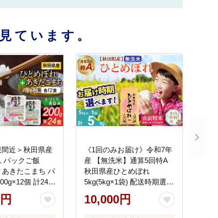
見ています。
限間近＞秋田県産
《1回のみお届け》令和7年
 パックご飯
産 【無洗米】通算5回特A
パ
秋田県産ひとめぼれ
00g×12個 計24個
5kg(5kg×1袋) 配送時期選べ
れ あきたこまち
る お米 米 こめ 藤岡農産
0円
10,000円
め 白米 精米 ブラ
[米 無洗米 白米 特A 精米 秋
卓 パックご飯 レ
田県 東北 お米 ひとめぼれ