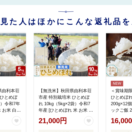
を見た人はほかにこんな返礼品を
県由利本荘
【無洗米】秋田県由利本荘
＜賞味期
 ひとめぼ
市産 特別栽培米 ひとめぼ
ひとめぼれ
1袋）令和7年
れ 10kg（5kg×2袋）令和7
200g×12個 あきたこまち 
米 お米 白米
年産 [ひとめぼれ 米 お米 白
ックご飯 2
栽培米 ブ
米 精米 無洗米 特別栽培米
[ひとめぼ
21,000円
16,00
田県産 秋
ブランド米 食卓 秋田県産
米 お米 こ
秋田県 由利本荘市]
ンド米 食