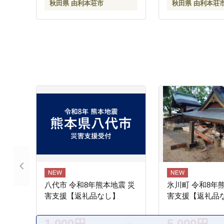
秋田県 由利本荘市
秋田県 由利本荘
分け 直前精米 おいしい米
おすすめ お届け時期選べ
る]
八代市 令和8年熊本地震 災
氷川町 令和8年
害支援【返礼品なし】
害支援【返礼品
1,000円
5,000円