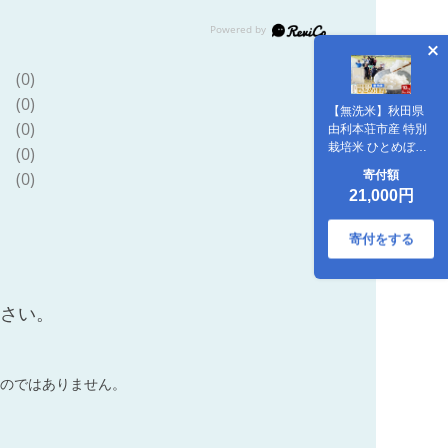
(0)
(0)
【無洗米】秋田県
(0)
由利本荘市産 特別
栽培米 ひとめぼれ
(0)
10kg（5kg×2袋）
寄付額
(0)
令和7年産 [ひとめ
21,000円
ぼれ 米 お米 白米
精米 無洗米 特別栽
培米 ブランド米 食
寄付をする
卓 秋田県産 秋田県
由利本荘市]
ださい。
のではありません。