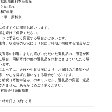
：秋田県由利本荘市産
ひとめぼれ
令和7年産
合：単一原料米
項：
は必ずすぐに開封お願いします。
湿を避けて保管ください。
ージは予告なく変更する場合がございます。
生育、収穫等の状況によりお届け時期が前後する場合がご
。
災害等の影響によりお選びいただいた返礼品のご用意が困
た場合、同額寄付の他の返礼品を代替とさせていただく場
います。
によっては、天候や生育状況により、お届けのご希望や品
等、やむを得ずお願いをする場合がございます。
と納税（寄附申込み）のキャンセル、返礼品の変更・返品
できません。あらかじめご了承ください。
：有限会社須田商事
：精米日より約1ヶ月