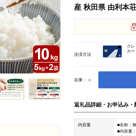
産 秋田県 由利本荘
クレ
カー
決済方法
在庫：
○
返礼品詳細・お申込み・
内容量
■名称：
■内容量：