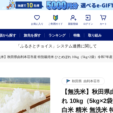
お気に入り
ご利用ガイド
新規登録
ログイン
カート
額から探す
旅先を探す
ランキング
特集
取り組み
「ふるさとチョイス」システム連携に関して
米】秋田県由利本荘市産 特別栽培米 ひとめぼれ 10kg（5kg×2袋）令和7年産 
×2袋）令和7年産 [ひとめぼれ 米 お米 白米 精米 無洗米 特別栽培米 ブランド
×2袋）令和7年産 [ひとめぼれ 米 お米 白米 精米 無洗米 特別栽培米 ブランド
秋田県
由利本荘市
【無洗米】秋田県
れ 10kg（5kg×
白米 精米 無洗米