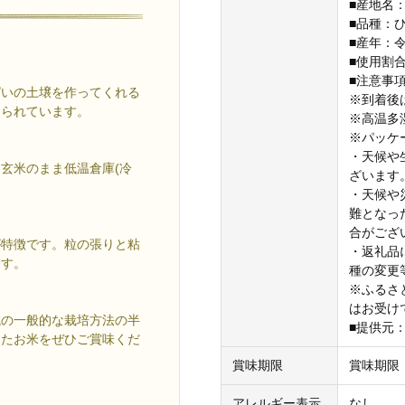
■産地名
■品種：
■産年：
■使用割
■注意事
ぱいの土壌を作ってくれる
※到着後
知られています。
※高温多
※パッケ
・天候や
玄米のまま低温倉庫(冷
ざいます
・天候や
難となっ
合がござ
が特徴です。粒の張りと粘
・返礼品
ます。
種の変更
※ふるさ
はお受け
域の一般的な栽培方法の半
■提供元
てたお米をぜひご賞味くだ
賞味期限
賞味期限
アレルギー表示
なし