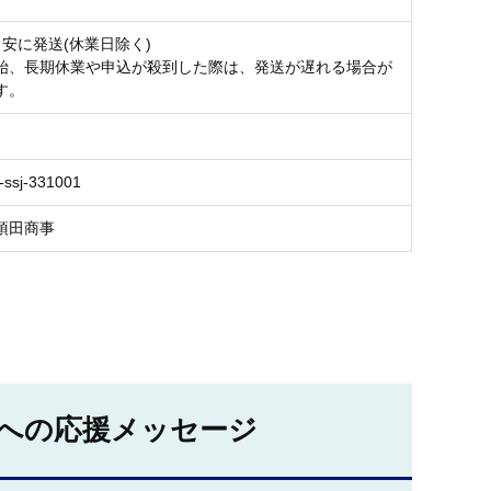
目安に発送(休業日除く)
始、長期休業や申込が殺到した際は、発送が遅れる場合が
す。
-ssj-331001
須田商事
への応援メッセージ