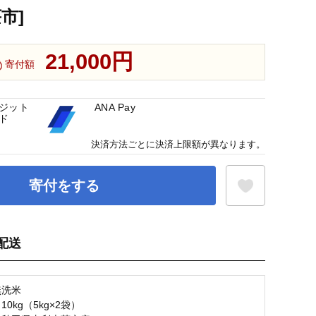
市]
21,000円
寄付額
ジット
ANA Pay
ド
決済方法ごとに決済上限額が異なります。
寄付をする
配送
お気に入り登録
無洗米
10kg（5kg×2袋）