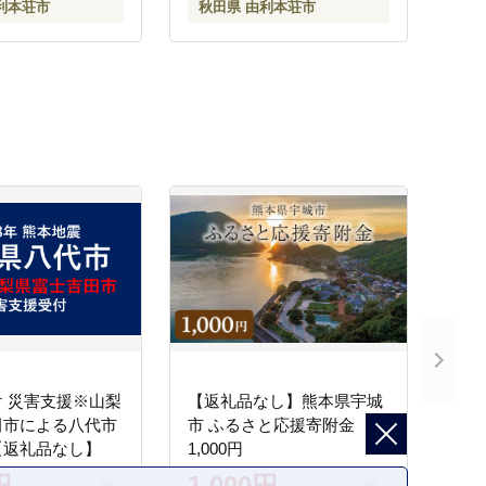
利本荘市
秋田県 由利本荘市
単 レンジ 秋田県
小袋 小分け 直前精米 おい
 由利本荘市]
しい米 おすすめ お届け時
期選べる]
 災害支援※山梨
【返礼品なし】熊本県宇城
田市による八代市
市 ふるさと応援寄附金
【返礼品なし】
1,000円
円
1,000円