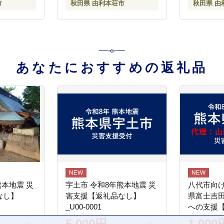
市
秋田県 由利本荘市
秋田県 由
トルト 簡
産 秋田県
あなたにおすすめの返礼品
熊本地震 災
宇土市 令和8年熊本地震 災
八代市向け
なし】
害支援【返礼品なし】
県富士吉
_U00-0001
への支援
5,000円
1,000