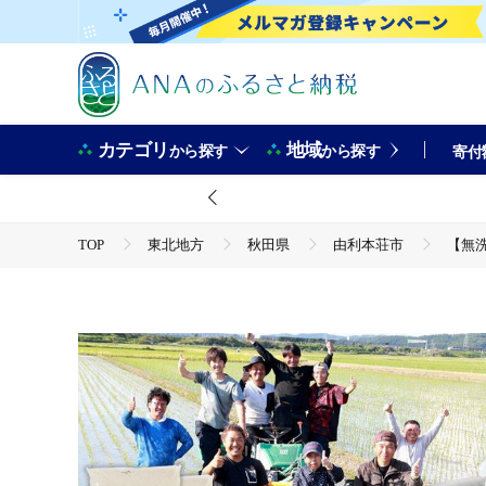
カテゴリ
地域
から探す
から探す
寄付
TOP
東北地方
秋田県
由利本荘市
【無洗
TOP
米・穀物
米
無洗米
【無洗米】秋田県由利本荘市産 特別栽培米 ひとめぼれ 10kg（5kg
TOP
米・穀物
米
ひとめぼれ
【無洗米】秋田県由利本荘市産 特別栽培米 ひとめぼれ 10kg（5kg