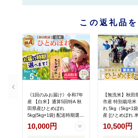
この返礼品
《1回のみお届け》令和7年
【無洗米】秋田
産 【白米】通算5回特A 秋
市産 特別栽培米
田県産ひとめぼれ
れ 5kg（5kg×
5kg(5kg×1袋) 配送時期選べ
産 [ひとめぼれ 
る お米 米 こめ 藤岡農産
精米 無洗米 特別
10,000円
10,500円
[米 白米 特A 精米 秋田県 東
ランド米 食卓 秋
北 お米 ひとめぼれ 小袋 小
田県 由利本荘市]