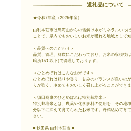
返礼品について
★令和7年産（2025年産）
由利本荘市は鳥海山からの雪解け水がミネラルいっ
ことで、県内でもおいしいお米が穫れる地域として
＜品質へのこだわり＞
品質、管理、鮮度にこだわっており、お米の収穫後は
暗所15℃以下)で管理しております。
＜ひとめぼれはこんなお米です＞
ひとめぼれは粘りや香り、甘みのバランスが良いの
りが強く、冷めてもおいしく召し上がることができ
＜須田商事のひとめぼれは特別栽培米＞
特別栽培米とは、農薬や化学肥料の使用を、その地
分以下に抑えて育てられたお米です。丹精込めて育
さい。
■ 秋田県 由利本荘市 ■