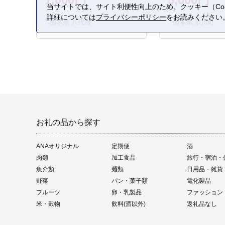
当サイトでは、サイト利便性向上のため、クッキー（Coo
詳細については
プライバシーポリシー
をお読みください
熊本県 八代市
熊本県 氷川町
お礼の品から探す
ANAオリジナル
定期便
酒
肉類
加工食品
旅行・宿泊・
魚介類
麺類
日用品・雑貨
野菜
パン・菓子類
電化製品
フルーツ
卵・乳製品
ファッション
米・穀物
飲料(酒以外)
返礼品なし