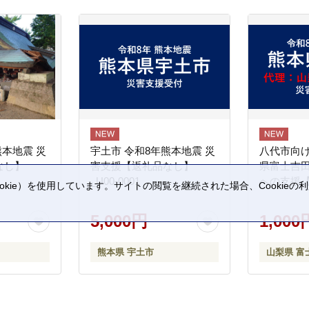
熊本地震 災
宇土市 令和8年熊本地震 災
八代市向け
なし】
害支援【返礼品なし】
県富士吉
_U00-0001
への支援
kie）を使用しています。サイトの閲覧を継続された場合、Cookie
。
5,000円
1,000
熊本県 宇土市
山梨県 富