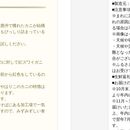
■製造元：
■注意事
※まれに
れの原因
男鹿沖で獲れたカニが結構
る場合は
身もびっしり詰まっている
※画像は
・天候や
お試しください。
・天候や
難となっ
合がござ
るのに対して紅ズワイガニ
※ふるさ
はお受け
る前から紅色をしているの
■生鮮返
■お届け
、やはりこのカニの特徴は
※10月
あります。
より年内
ます。
※11月
ぐそばにある加工場で一気
届けいた
ますので、みずみずしい食
上、年内
で翌年7
す。