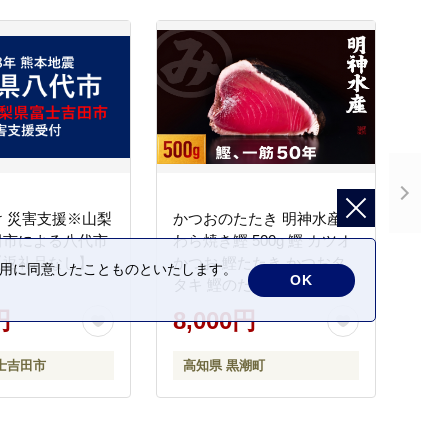
 災害支援※山梨
かつおのたたき 明神水産
田市による八代市
わら焼き鰹 500g 鰹 カツオ
【返礼品なし】
かつお 鰹たたき かつおタ
の利用に同意したことものといたします。
OK
タキ 鰹のたたき かつおの
タタキ 藁焼き わら焼き 魚
円
8,000円
さかな 海鮮 刺身 お刺身 冷
凍 ご家庭用 グルメ 特産品
士吉田市
高知県 黒潮町
ご当地 本場 高知 黒潮町 ギ
フト 贈答品 人気 返礼品 ふ
るさと納税 魚介類 高知県
産 土佐名物 高知県 高評価