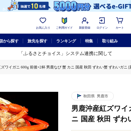
お気に入り
ご利用ガイド
新規登録
ログイン
カート
額から探す
旅先を探す
ランキング
特集
取り組み
「ふるさとチョイス」システム連携に関して
ワイガニ 600g 前後×2杯 男鹿なび 蟹 カニ 国産 秋田 ずわい蟹 ずわいガニ [
イガニ 600g 前後×2杯 男鹿なび 蟹 カニ 国産 秋田 ずわい蟹 ずわいガニ [新
秋田県
男鹿市
男鹿沖産紅ズワイガニ
ニ 国産 秋田 ずわ