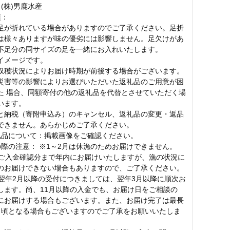
(株)男鹿水産
項：
足が折れている場合がありますのでご了承ください。足折
は様々ありますが味の優劣には影響しません。足欠けがあ
不足分の同サイズの足を一緒にお入れいたします。
イメージです。
収穫状況によりお届け時期が前後する場合がございます。
災害等の影響によりお選びいただいた返礼品のご用意が困
た 場合、同額寄付の他の返礼品を代替とさせていただく場
います。
と納税（寄附申込み）のキャンセル、返礼品の変更・返品
できません。あらかじめご了承ください。
礼品について：掲載画像をご確認ください。
の際の注意： ※1～2月は休漁のためお届けできません。
末ご入金確認分まで年内にお届けいたしますが、漁の状況に
のお届けできない場合もありますので、ご了承ください。
～翌年2月以降の受付につきましては、翌年3月以降に順次お
します。尚、11月以降の入金でも、お届け日をご相談の
にお届けする場合もございます。また、お届け完了は最長
月頃となる場合もございますのでご了承をお願いいたしま