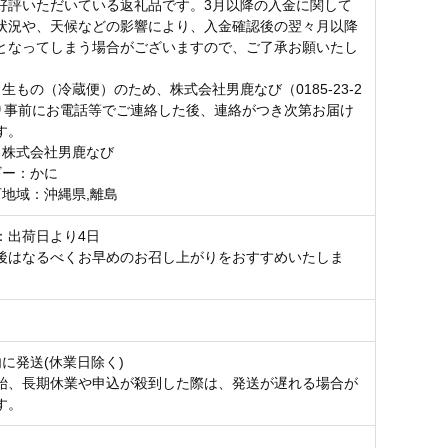
好評いただいている返礼品です。3月以降の入金に関して
状況や、天候などの影響により、入金確認後の翌々月以降
となってしまう場合がございますので、ご了承お願いたし
生もの（冷蔵便）のため、株式会社男鹿なび（0185-23-2
より事前にお電話等でご連絡した後、連絡がつき次第お届け
す。
：株式会社男鹿なび
ギー：かに
可地域：沖縄県,離島
：出荷日より4日
後はなるべくお早めのお召し上がりをおすすめいたしま
に発送(休業日除く)
始、長期休業や申込が殺到した際は、発送が遅れる場合が
す。