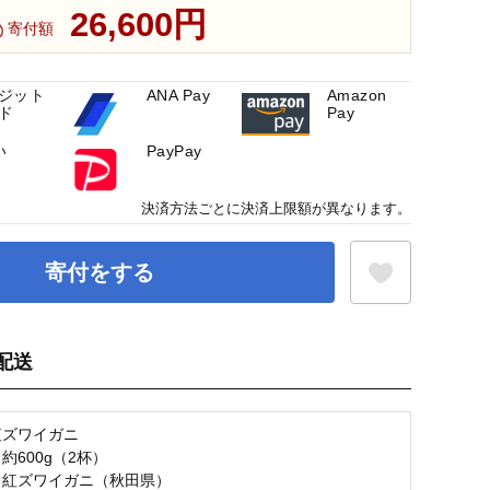
26,600円
寄付額
ジット
ANA Pay
Amazon
ド
Pay
い
PayPay
決済方法ごとに決済上限額が異なります。
寄付をする
配送
お気に入り登録
紅ズワイガニ
約600g（2杯）
：紅ズワイガニ（秋田県）