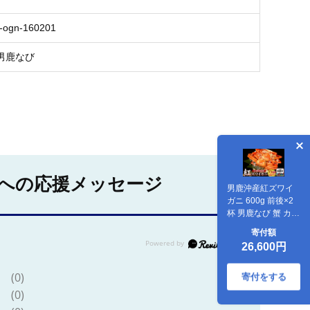
-ogn-160201
男鹿なび
への応援メッセージ
男鹿沖産紅ズワイ
ガニ 600g 前後×2
杯 男鹿なび 蟹 カニ
国産 秋田 ずわい蟹
寄付額
ずわいガニ [新鮮 冷
26,600円
蔵便]
(0)
寄付をする
(0)