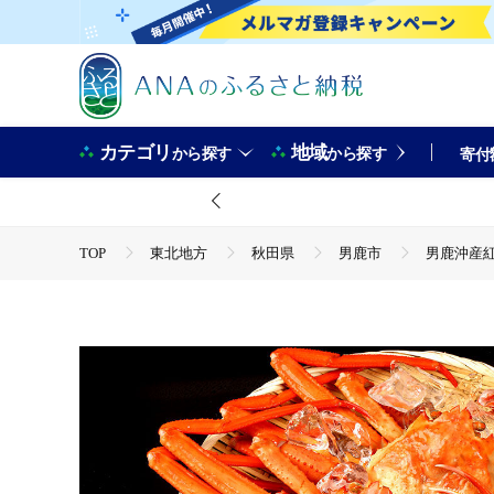
カテゴリ
地域
から探す
から探す
寄付
TOP
東北地方
秋田県
男鹿市
男鹿沖産紅ズ
TOP
魚介類
蟹
ズワイガニ
男鹿沖産紅ズワ