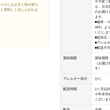
※大変ご
ボイルしなおすと味が落ち
も、注文
くと美味しく召し上がれま
のお届け
ます。
■備考：※
465）
いたしま
■提供元
■アレル
■配送不
賞味期限
賞味期限
（お届け
す）
アレルギー表示
かに
配送時期
2ヶ月以内
※年末年
ございま
配送
冷蔵