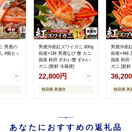
ニ 男鹿の
男鹿沖産紅ズワイガニ 800g
男鹿沖産紅
ん 4個セッ
前後×1杯 男鹿なび 蟹 カニ
前後×4杯 
国産 秋田 ずわい蟹 ずわい
国産 秋田
ガニ [新鮮 冷蔵便]
ガニ [新鮮
22,800円
36,20
秋田県 男鹿市
秋田県 男
あなたにおすすめの返礼品