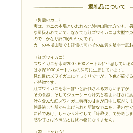
返礼品について
〈男鹿のカニ〉
実は、カニの本場といわれる北陸や山陰地方でも、
な量扱われていて、なかでも紅ズワイガニは大型で
ので、かなり評判がいいんです。
カニの本場山陰でも評価の高いその品質を是非一度
〈紅ズワイガニ〉
ズワイガニが水深200～600メートルに生息してい
は水深1000メートルもの深海に生息しています。
見た目はズワイガニにそっくりですが、体色が茹で
が特徴です。
紅ズワイガニを水っぽいと評価される方もいますが
その食感、そしてジューシーな汁気と程よい甘さに
汁を含んだ紅ズワイガニ特有の甘さが口中に広がり
朝帰港した船から上げられた新鮮なカニを、港のす
に茹であげ、しっかり冷やして「冷蔵便」で発送し
感や甘さは冷凍品とは比べ物になりません。
〈召し上がり方〉