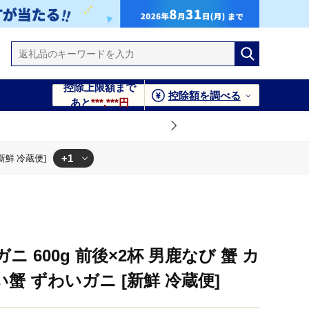
控除上限額まで
控除額を調べる
あと
***,***円
+1
新鮮 冷蔵便]
鮮 冷蔵便]
 600g 前後×2杯 男鹿なび 蟹 カ
い蟹 ずわいガニ [新鮮 冷蔵便]