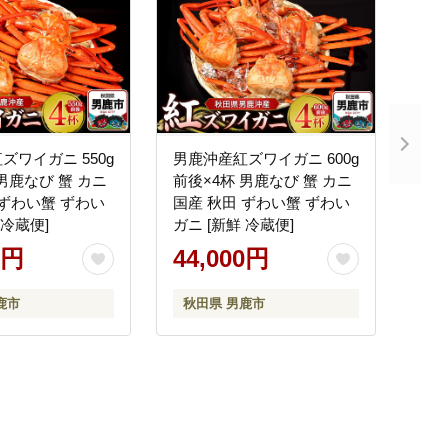
ズワイガニ 550g
男鹿沖産紅ズワイガニ 600g
男鹿なび 蟹 カニ
前後×4杯 男鹿なび 蟹 カニ
 ずわい蟹 ずわい
国産 秋田 ずわい蟹 ずわい
 冷蔵便]
ガニ [新鮮 冷蔵便]
0円
44,000円
鹿市
秋田県 男鹿市