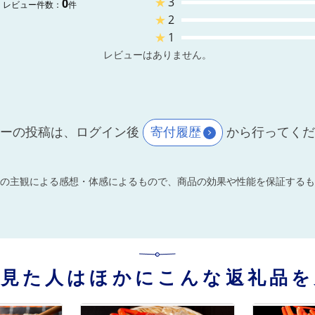
★
3
0
レビュー件数：
件
★
2
★
1
レビューはありません。
ーの投稿は、ログイン後
寄付履歴
から行ってく
の主観による感想・体感によるもので、商品の効果や性能を保証するも
を見た人はほかにこんな返礼品を