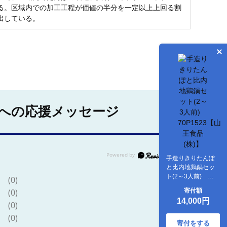
る。区域内での加工工程が価値の半分を一定以上上回る割
出している。
への応援メッセージ
手造りきりたんぽ
と比内地鶏鍋セッ
ト(2～3人前)
(0)
70P1523【山王食
(0)
寄付額
品(株)】
14,000円
(0)
(0)
寄付をする