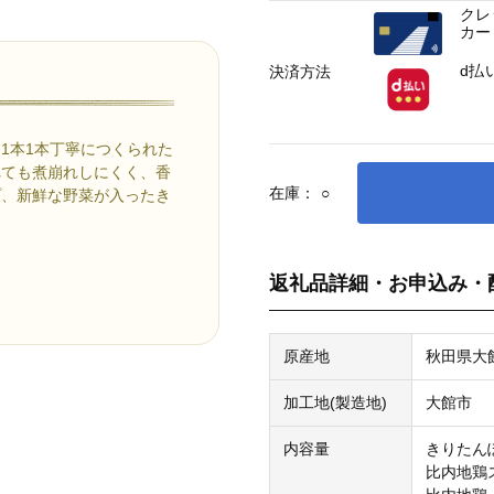
クレ
カー
d払
決済方法
1本1本丁寧につくられた
れても煮崩れしにくく、香
在庫：
○
プ、新鮮な野菜が入ったき
返礼品詳細・お申込み・
原産地
秋田県大
加工地(製造地)
大館市
内容量
きりたん
比内地鶏ス