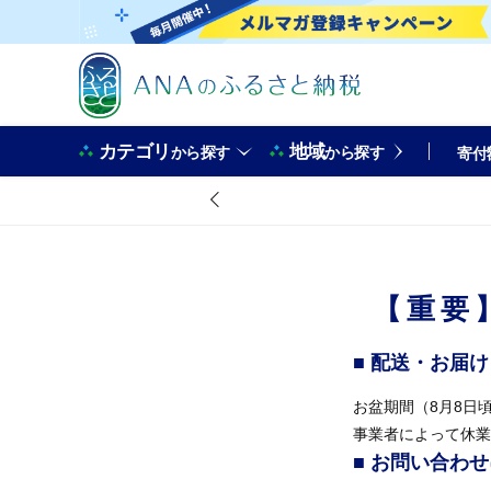
カテゴリ
地域
から探す
から探す
寄付
【重要
■ 配送・お届
お盆期間（8月8日
事業者によって休業
■ お問い合わ