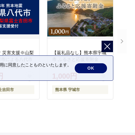
 災害支援※山梨
【返礼品なし】熊本県宇城
田市による八代市
市 ふるさと応援寄附金
の利用に同意したことものといたします。
【返礼品なし】
1,000円
OK
円
1,000円
士吉田市
熊本県 宇城市