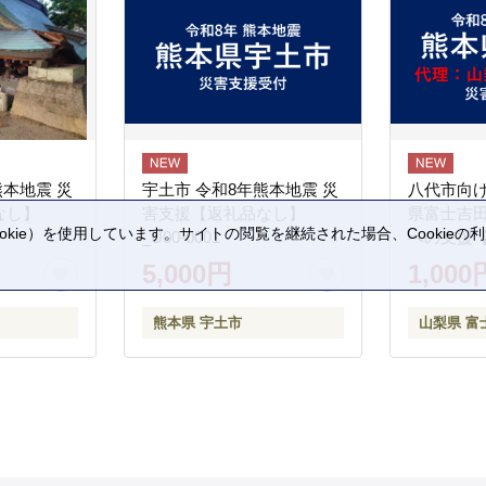
熊本地震 災
宇土市 令和8年熊本地震 災
八代市向け
なし】
害支援【返礼品なし】
県富士吉
kie）を使用しています。サイトの閲覧を継続された場合、Cookie
_U00-0001
への支援
。
5,000円
1,000
熊本県 宇土市
山梨県 富