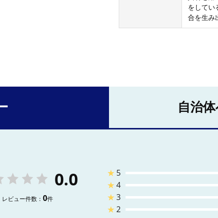
をしてい
合を生み
ー
自治体
★
5
0.0
★
4
★
3
0
レビュー件数：
件
★
2