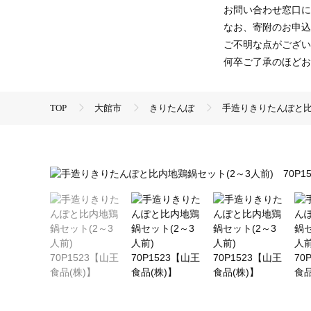
お問い合わせ窓口に
なお、寄附のお申込
ご不明な点がござい
何卒ご了承のほどお
TOP
大館市
きりたんぽ
手造りきりたんぽと比内
TOP
加工食品
鍋
手造りきりたんぽと比内地鶏鍋セ
TOP
加工食品
鍋
ほかの鍋
手造りきりた