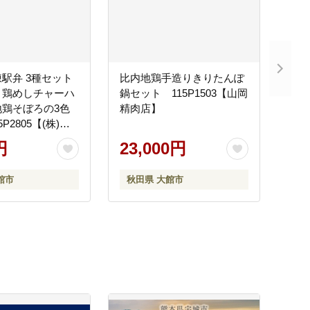
駅弁 3種セット
比内地鶏手造りきりたんぽ
・鶏めしチャーハ
鍋セット 115P1503【山岡
地鶏そぼろの3色
精肉店】
P2805【(株)花
円
23,000円
館市
秋田県 大館市