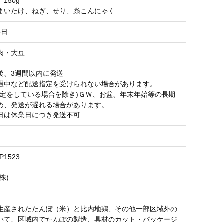
150g
まいたけ、ねぎ、せり、糸こんにゃく
5日
肉・大豆
後、3週間以内に発送
暇中など配送指定を受けられない場合があります。
指定をしている場合を除き)ＧＷ、お盆、年末年始等の長期
め、発送が遅れる場合があります。
日は休業日につき発送不可
0P1523
株)
生産されたたんぽ（米）と比内地鶏、その他一部区域外の
いて、区域内でたんぽの製造、具材のカット・パッケージ