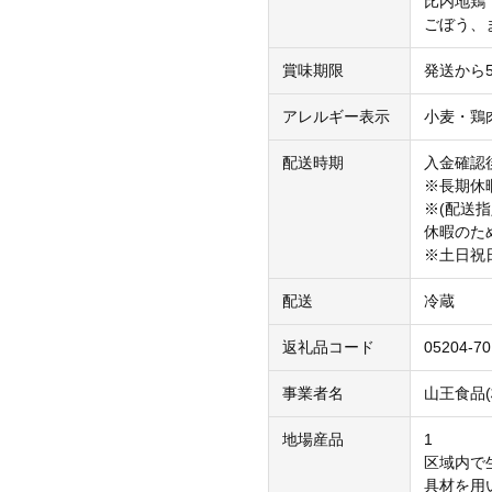
比内地鶏 
ごぼう、
賞味期限
発送から
アレルギー表示
小麦・鶏
配送時期
入金確認
※長期休
※(配送
休暇のた
※土日祝
配送
冷蔵
返礼品コード
05204-7
事業者名
山王食品(
地場産品
1
区域内で
具材を用