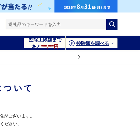
控除上限額まで
控除額を調べる
あと
***,***円
について
能性がございます。
ください。