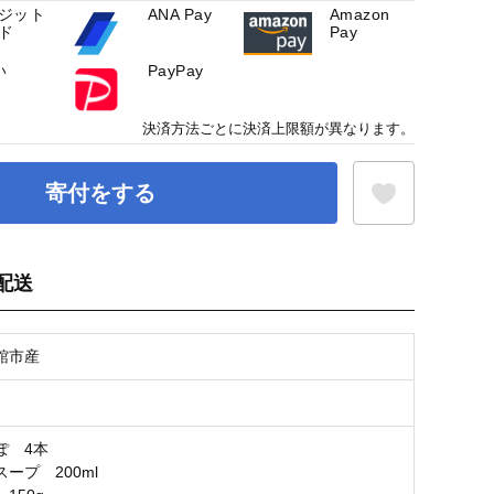
ジット
ANA Pay
Amazon
ド
Pay
い
PayPay
決済方法ごとに決済上限額が異なります。
寄付をする
配送
お気に入り登録
館市産
ぽ 4本
ープ 200ml