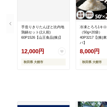
手造りきりたんぽと比内地
冷凍とろろ1キ
鶏鍋セット(2人前)
（50g×20袋）
60P1526【山王食品(株)】
40P3217【(株
バ】
12,000円
8,000円
秋田県 大館市
秋田県 大館市