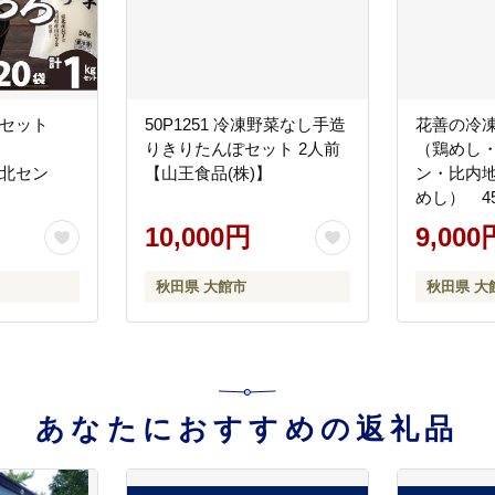
ロセット
50P1251 冷凍野菜なし手造
花善の冷凍
りきりたんぽセット 2人前
（鶏めし
)東北セン
【山王食品(株)】
ン・比内
めし） 45
善】
10,000円
9,000
秋田県 大館市
秋田県 大
あなたにおすすめの返礼品