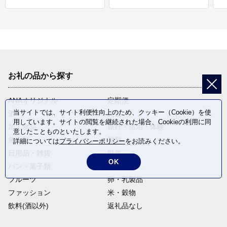
お礼の品から探す
ANAオリジナル
定期便
当サイトでは、サイト利便性向上のため、クッキー（Cookie）を使
酒
肉類
用しています。サイトの閲覧を継続された場合、Cookieの利用に同
加工食品
旅行・宿泊・体験
意したことものといたします。
魚介類
麺類
詳細については
プライバシーポリシー
をお読みください。
日用品・雑貨
野菜
OK
パン・菓子類
電化製品
フルーツ
卵・乳製品
ファッション
米・穀物
飲料(酒以外)
返礼品なし