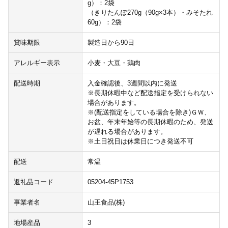
g）：2袋
（きりたんぽ270g（90g×3本）・みそたれ
60g）：2袋
賞味期限
製造日から90日
アレルギー表示
小麦・大豆・鶏肉
配送時期
入金確認後、3週間以内に発送
※長期休暇中など配送指定を受けられない
場合があります。
※(配送指定をしている場合を除き)ＧＷ、
お盆、年末年始等の長期休暇のため、発送
が遅れる場合があります。
※土日祝日は休業日につき発送不可
配送
常温
返礼品コード
05204-45P1753
事業者名
山王食品(株)
地場産品
3