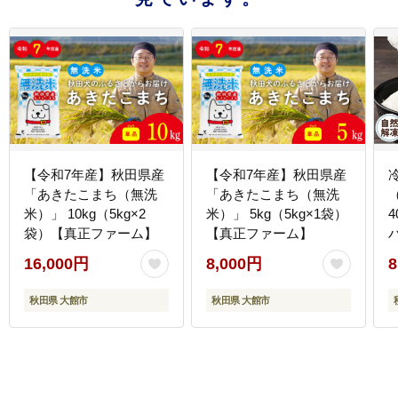
【令和7年産】秋田県産
【令和7年産】秋田県産
「あきたこまち（無洗
「あきたこまち（無洗
（
米）」 10kg（5kg×2
米）」 5kg（5kg×1袋）
4
袋）【真正ファーム】
【真正ファーム】
16,000円
8,000円
8
秋田県 大館市
秋田県 大館市