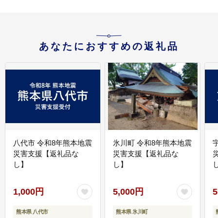
あなたにおすすめの返礼品
八代市 令和8年熊本地震
氷川町 令和8年熊本地震
災害支援【返礼品な
災害支援【返礼品な
し】
し】
し
1,000円
5,000円
5
熊本県 八代市
熊本県 氷川町