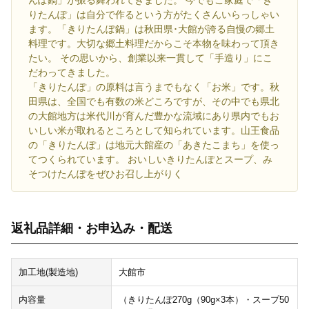
んぽ鍋」が振る舞われてきました。 今でもご家庭で「き
りたんぽ」は自分で作るという方がたくさんいらっしゃい
ます。「きりたんぽ鍋」は秋田県･大館が誇る自慢の郷土
料理です。大切な郷土料理だからこそ本物を味わって頂き
たい。 その思いから、創業以来一貫して「手造り」にこ
だわってきました。
「きりたんぽ」の原料は言うまでもなく「お米」です。秋
田県は、全国でも有数の米どころですが、その中でも県北
の大館地方は米代川が育んだ豊かな流域にあり県内でもお
いしい米が取れるところとして知られています。山王食品
の「きりたんぽ」は地元大館産の「あきたこまち」を使っ
てつくられています。 おいしいきりたんぽとスープ、み
そつけたんぽをぜひお召し上がりく
返礼品詳細・お申込み・配送
加工地(製造地)
大館市
内容量
（きりたんぽ270g（90g×3本）・スープ50