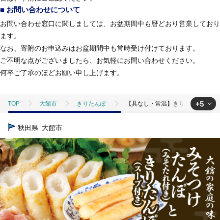
■ お問い合わせについて
お問い合わせ窓口に関しましては、お盆期間中も暦どおり営業しており
ます。
なお、寄附のお申込みはお盆期間中も常時受け付けております。
ご不明な点がございましたら、お気軽にお問い合わせください。
何卒ご了承のほどお願い申し上げます。
+5
TOP
大館市
きりたんぽ
【具なし・常温】きりたんぽ・みそつけ
TOP
米・穀物
ほかの穀物加工品
【具なし・常温】きりたんぽ
秋田県
大館市
TOP
加工食品
【具なし・常温】きりたんぽ・みそつけたんぽ 4袋（各
TOP
加工食品
鍋
【具なし・常温】きりたんぽ・みそつけたんぽ
TOP
加工食品
鍋
ほかの鍋
【具なし・常温】きりたんぽ
TOP
加工食品
ほかの加工食品
【具なし・常温】きりたんぽ・