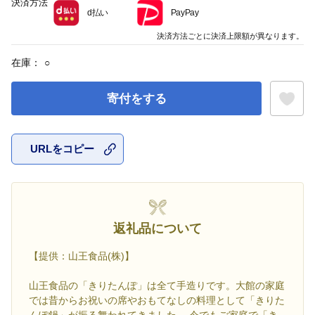
決済方法
d払い
PayPay
決済方法ごとに決済上限額が異なります。
在庫：
○
寄付をする
URLをコピー
お気に入
返礼品について
【提供：山王食品(株)】
山王食品の「きりたんぽ」は全て手造りです。大館の家庭
では昔からお祝いの席やおもてなしの料理として「きりた