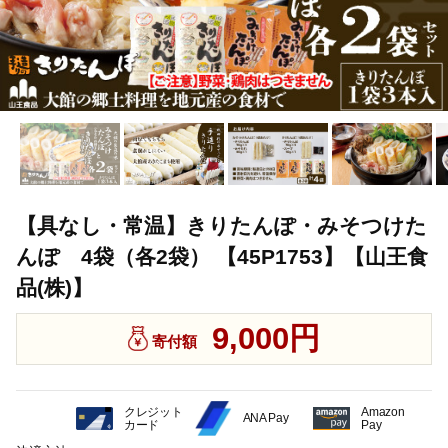
【具なし・常温】きりたんぽ・みそつけた
んぽ 4袋（各2袋） 【45P1753】【山王食
品(株)】
9,000円
寄付額
クレジット
Amazon
ANA Pay
カード
Pay