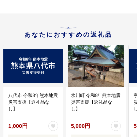
あなたにおすすめの返礼品
八代市 令和8年熊本地震
氷川町 令和8年熊本地震
災害支援【返礼品な
災害支援【返礼品な
し】
し】
し
1,000円
5,000円
5