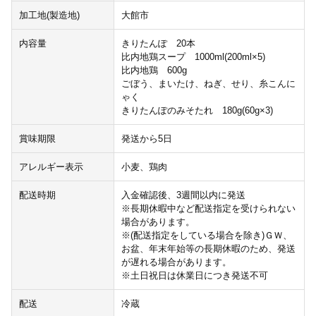
加工地(製造地)
大館市
内容量
きりたんぽ 20本
比内地鶏スープ 1000ml(200ml×5)
比内地鶏 600g
ごぼう、まいたけ、ねぎ、せり、糸こんに
ゃく
きりたんぽのみそたれ 180g(60g×3)
賞味期限
発送から5日
アレルギー表示
小麦、鶏肉
配送時期
入金確認後、3週間以内に発送
※長期休暇中など配送指定を受けられない
場合があります。
※(配送指定をしている場合を除き)ＧＷ、
お盆、年末年始等の長期休暇のため、発送
が遅れる場合があります。
※土日祝日は休業日につき発送不可
配送
冷蔵