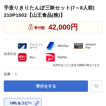
手造りきりたんぽ三昧セット(7～8人前)
210P1502【山王食品(株)】
42,000円
寄付額
クレジット
Amazon
ANA Pay
カード
Pay
決済方法
d払い
PayPay
決済方法ごとに決済上限額が異なります。
在庫：
○
寄付をする
URLをコピー
お気に入