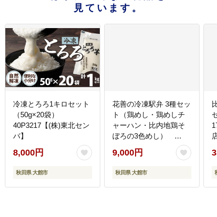
見ています。
冷凍とろろ1キロセット
花善の冷凍駅弁 3種セッ
（50g×20袋）
ト（鶏めし・鶏めしチ
40P3217【(株)東北セン
ャーハン・比内地鶏そ
バ】
ぼろの3色めし）
45P2805【(株)花善】
8,000円
9,000円
3
秋田県 大館市
秋田県 大館市