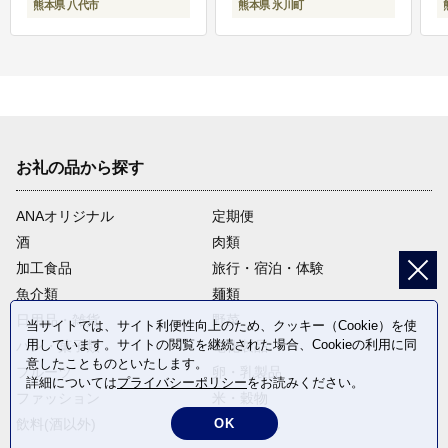
熊本県 八代市
熊本県 氷川町
お礼の品から探す
ANAオリジナル
定期便
酒
肉類
加工食品
旅行・宿泊・体験
魚介類
麺類
日用品・雑貨
野菜
当サイトでは、サイト利便性向上のため、クッキー（Cookie）を使
用しています。サイトの閲覧を継続された場合、Cookieの利用に同
パン・菓子類
電化製品
意したことものといたします。
フルーツ
卵・乳製品
詳細については
プライバシーポリシー
をお読みください。
ファッション
米・穀物
OK
飲料(酒以外)
返礼品なし