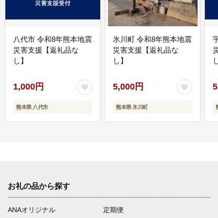
八代市 令和8年熊本地震
氷川町 令和8年熊本地震
災害支援【返礼品な
災害支援【返礼品な
し】
し】
し
1,000円
5,000円
5
熊本県 八代市
熊本県 氷川町
お礼の品から探す
ANAオリジナル
定期便