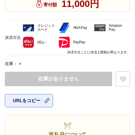
11,000円
寄付額
クレジット
Amazon
ANA Pay
カード
Pay
決済方法
d払い
PayPay
決済方法ごとに決済上限額が異なります。
在庫：
×
在庫がありません
URLをコピー
お気に入
返礼品について