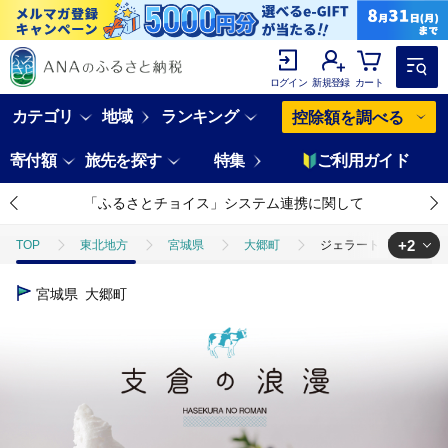
ログイン
新規登録
カート
カテゴリ
地域
ランキング
控除額を調べる
寄付額
旅先を探す
特集
ご利用ガイド
「ふるさとチョイス」システム連携に関して
+2
TOP
東北地方
宮城県
大郷町
ジェラート 大郷町低温殺
TOP
卵・乳製品
ジェラート 大郷町低温殺菌放牧牛乳使用 支倉の浪漫 [
宮城県
大郷町
TOP
卵・乳製品
アイスクリーム
ジェラート 大郷町低温殺菌放