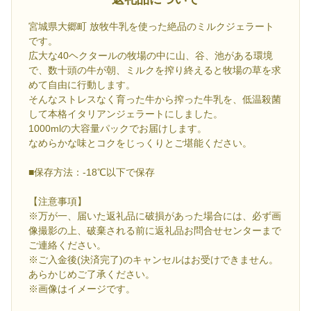
宮城県大郷町 放牧牛乳を使った絶品のミルクジェラート
です。
広大な40ヘクタールの牧場の中に山、谷、池がある環境
で、数十頭の牛が朝、ミルクを搾り終えると牧場の草を求
めて自由に行動します。
そんなストレスなく育った牛から搾った牛乳を、低温殺菌
して本格イタリアンジェラートにしました。
1000mlの大容量パックでお届けします。
なめらかな味とコクをじっくりとご堪能ください。
■保存方法：-18℃以下で保存
【注意事項】
※万が一、届いた返礼品に破損があった場合には、必ず画
像撮影の上、破棄される前に返礼品お問合せセンターまで
ご連絡ください。
※ご入金後(決済完了)のキャンセルはお受けできません。
あらかじめご了承ください。
※画像はイメージです。