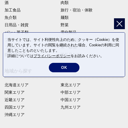
酒
肉類
加工食品
旅行・宿泊・体験
魚介類
麺類
日用品・雑貨
野菜
パン・菓子類
電化製品
フルーツ
卵・乳製品
当サイトでは、サイト利便性向上のため、クッキー（Cookie）を使
用しています。サイトの閲覧を継続された場合、Cookieの利用に同
ファッション
米・穀物
意したことものといたします。
飲料(酒以外)
返礼品なし
詳細については
プライバシーポリシー
をお読みください。
OK
地域から探す
北海道エリア
東北エリア
関東エリア
中部エリア
近畿エリア
中国エリア
四国エリア
九州エリア
沖縄エリア