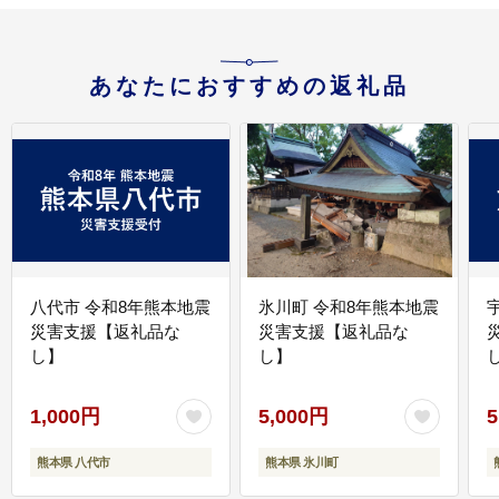
あなたにおすすめの返礼品
八代市 令和8年熊本地震
氷川町 令和8年熊本地震
災害支援【返礼品な
災害支援【返礼品な
し】
し】
し
1,000円
5,000円
5
熊本県 八代市
熊本県 氷川町