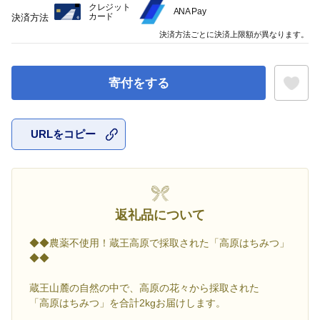
クレジット
ANA Pay
カード
決済方法
決済方法ごとに決済上限額が異なります。
寄付をする
URLをコピー
お気に入
返礼品について
◆◆農薬不使用！蔵王高原で採取された「高原はちみつ」
◆◆
蔵王山麓の自然の中で、高原の花々から採取された
「高原はちみつ」を合計2kgお届けします。