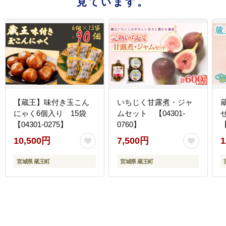
見ています。
【蔵王】味付き玉こん
いちじく甘露煮・ジャ
にゃく6個入り 15袋
ムセット 【04301-
【04301-0275】
0760】
【
10,500円
7,500円
1
宮城県 蔵王町
宮城県 蔵王町