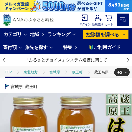
ログイン
新規登録
カート
カテゴリ
地域
ランキング
控除額を調べる
寄付額
旅先を探す
特集
ご利用ガイド
「ふるさとチョイス」システム連携に関して
+2
TOP
東北地方
宮城県
蔵王町
蔵王高原はちみつ詰合せ 1
TOP
加工食品
缶詰・瓶詰
蔵王高原はちみつ詰合せ 1kg×2本 
宮城県
蔵王町
TOP
加工食品
缶詰・瓶詰
はちみつ
蔵王高原はちみつ詰