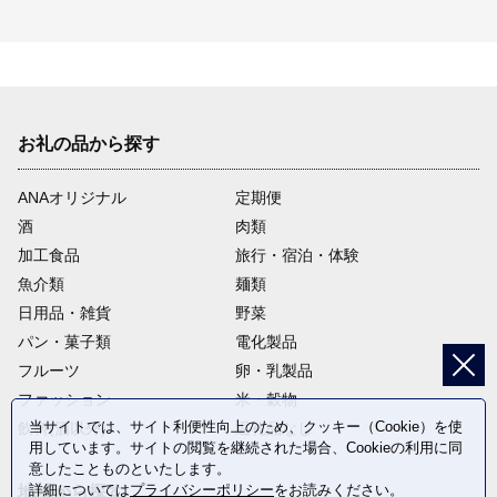
お礼の品から探す
ANAオリジナル
定期便
酒
肉類
加工食品
旅行・宿泊・体験
魚介類
麺類
日用品・雑貨
野菜
パン・菓子類
電化製品
フルーツ
卵・乳製品
ファッション
米・穀物
当サイトでは、サイト利便性向上のため、クッキー（Cookie）を使
飲料(酒以外)
返礼品なし
用しています。サイトの閲覧を継続された場合、Cookieの利用に同
意したことものといたします。
詳細については
プライバシーポリシー
をお読みください。
地域から探す