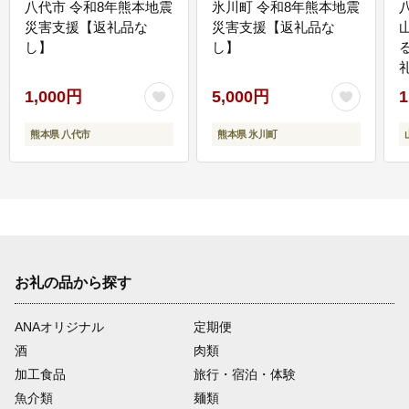
八代市 令和8年熊本地震
氷川町 令和8年熊本地震
災害支援【返礼品な
災害支援【返礼品な
し】
し】
1,000円
5,000円
1
熊本県 八代市
熊本県 氷川町
お礼の品から探す
ANAオリジナル
定期便
酒
肉類
加工食品
旅行・宿泊・体験
魚介類
麺類