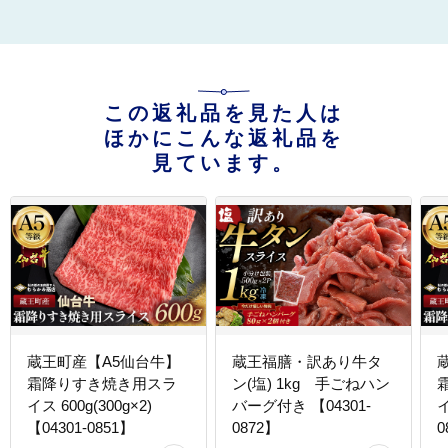
この返礼品を見た人は
ほかにこんな返礼品を
見ています。
蔵王町産【A5仙台牛】
蔵王福膳・訳あり牛タ
霜降りすき焼き用スラ
ン(塩) 1kg 手ごねハン
イス 600g(300g×2)
バーグ付き 【04301-
イ
【04301-0851】
0872】
0