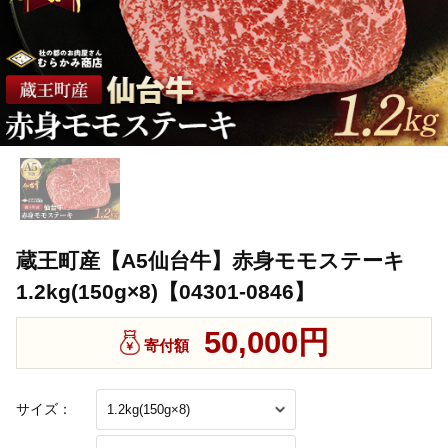
蔵王町産【A5仙台牛】赤身モモステーキ
1.2kg(150g×8)【04301-0846】
50,000円
寄付額
サイズ：