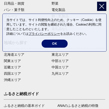
日用品・雑貨
野菜
パン・菓子類
電化製品
フルーツ
卵・乳製品
当サイトでは、サイト利便性向上のため、クッキー（Cookie）を使
ファッション
米・穀物
用しています。サイトの閲覧を継続された場合、Cookieの利用に同
飲料(酒以外)
返礼品なし
意したことものといたします。
詳細については
プライバシーポリシー
をお読みください。
地域から探す
OK
北海道エリア
東北エリア
関東エリア
中部エリア
近畿エリア
中国エリア
四国エリア
九州エリア
沖縄エリア
ふるさと納税ガイド
ふるさと納税の基本ガイド
ANAのふるさと納税の特徴