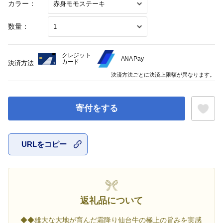
カラー：
数量：
クレジット
ANA Pay
カード
決済方法
決済方法ごとに決済上限額が異なります。
寄付をする
URLをコピー
お気に入
返礼品について
◆◆雄大な大地が育んだ霜降り仙台牛の極上の旨みを実感