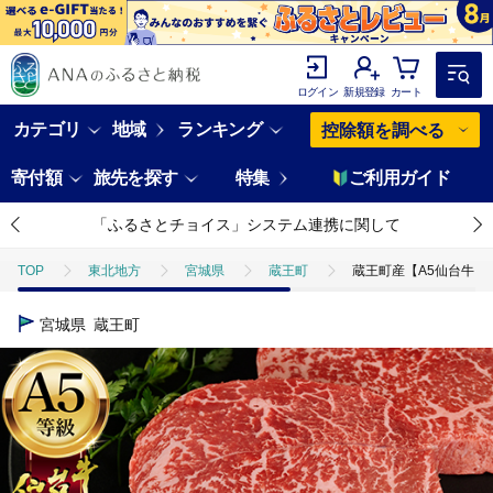
ログイン
新規登録
カート
カテゴリ
地域
ランキング
控除額を調べる
寄付額
旅先を探す
特集
ご利用ガイド
「ふるさとチョイス」システム連携に関して
TOP
東北地方
宮城県
蔵王町
蔵王町産【A5仙台牛】赤身モ
宮城県
蔵王町