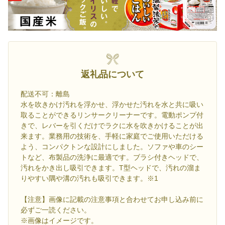
返礼品について
配送不可：離島
水を吹きかけ汚れを浮かせ、浮かせた汚れを水と共に吸い
取ることができるリンサークリーナーです。電動ポンプ付
きで、レバーを引くだけでラクに水を吹きかけることが出
来ます。業務用の技術を、手軽に家庭でご使用いただける
よう、コンパクトンな設計にしました。ソファや車のシー
トなど、布製品の洗浄に最適です。ブラシ付きヘッドで、
汚れをかき出し吸引できます。T型ヘッドで、汚れの溜ま
りやすい隅や溝の汚れも吸引できます。※1
【注意】画像に記載の注意事項と合わせてお申し込み前に
必ずご一読ください。
※画像はイメージです。