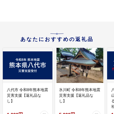
リ
あなたにおすすめの返礼品
八代市 令和8年熊本地震
氷川町 令和8年熊本地震
災害支援【返礼品な
災害支援【返礼品な
し】
し】