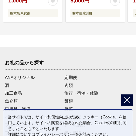
1,000円
5,000円
1
熊本県 八代市
熊本県 氷川町
お礼の品から探す
ANAオリジナル
定期便
酒
肉類
加工食品
旅行・宿泊・体験
魚介類
麺類
日用品・雑貨
野菜
パン・菓子類
電化製品
当サイトでは、サイト利便性向上のため、クッキー（Cookie）を使
用しています。サイトの閲覧を継続された場合、Cookieの利用に同
フルーツ
卵・乳製品
意したことものといたします。
ファッション
米・穀物
詳細については
プライバシーポリシー
をお読みください。