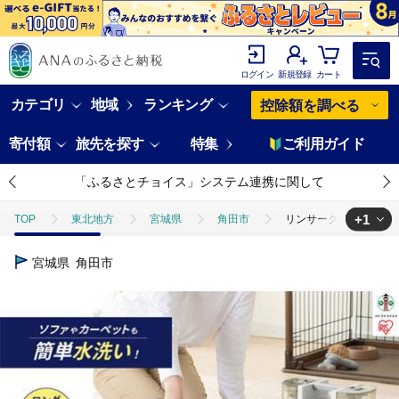
ログイン
新規登録
カート
カテゴリ
地域
ランキング
控除額を調べる
寄付額
旅先を探す
特集
ご利用ガイド
「ふるさとチョイス」システム連携に関して
+1
TOP
東北地方
宮城県
角田市
リンサークリーナー アイ
TOP
電化製品
その他家電
リンサークリーナー アイリスオーヤ
宮城県
角田市