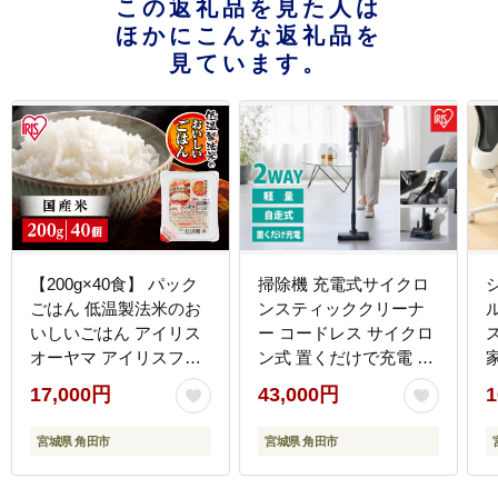
この返礼品を見た人は
ほかにこんな返礼品を
見ています。
【200g×40食】 パック
掃除機 充電式サイクロ
ごはん 低温製法米のお
ンスティッククリーナ
いしいごはん アイリス
ー コードレス サイクロ
オーヤマ アイリスフー
ン式 置くだけで充電 自
ズ 国産米100％ レトル
走式 アイリスオーヤマ
17,000円
43,000円
1
ト ご飯 ごはん パックご
パワフル パワーヘッド
はん パックご飯 非常食
SCD-185PM-Bブラック
宮城県 角田市
宮城県 角田市
防災 備蓄 防災食 一人暮
らし 仕送り レンチン