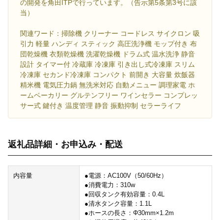
の開発を角田ITPで行っています。（告示第5条第3号に該
当）
関連ワード：掃除機 クリーナー コードレス サイクロン 吸
引力 軽量 ハンディ スティック 高圧洗浄機 モップ付き 布
団乾燥機 衣類乾燥機 洗濯乾燥機 ドラム式 温水洗浄 静音
設計 タイマー付 冷蔵庫 冷凍庫 引き出し式冷凍庫 スリム
冷凍庫 セカンド冷凍庫 コンパクト 前開き 大容量 炊飯器
精米機 電気圧力鍋 無洗米対応 自動メニュー 調理家電 ホ
ームベーカリー グルテンフリー ワインセラー コンプレッ
サー式 鍵付き 温度管理 静音 振動抑制 セラーライフ
返礼品詳細・お申込み・配送
内容量
●電源：AC100V（50/60Hz）
●消費電力：310w
●回収タンク有効容量：0.4L
●清水タンク容量：1.1L
●ホースの長さ：Φ30mm×1.2m