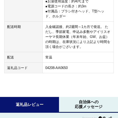
●お湯使用温度：約40℃まで
●電源コードの長さ：約3m
●付属品：ブラシ付きヘッド、T型ヘッ
ド、ホルダー
配送時期
入金確認後、約2週間～1カ月で発送。 た
だし、季節家電、申込み多数やアイリスオ
ーヤマ長期休業（年末年始、GW、お盆）
の時期は、在庫状況により上記より時間を
頂く場合がございます。
配送
常温
返礼品コード
04208-AA0650
自治体への
返礼品レビュー
応援メッセージ