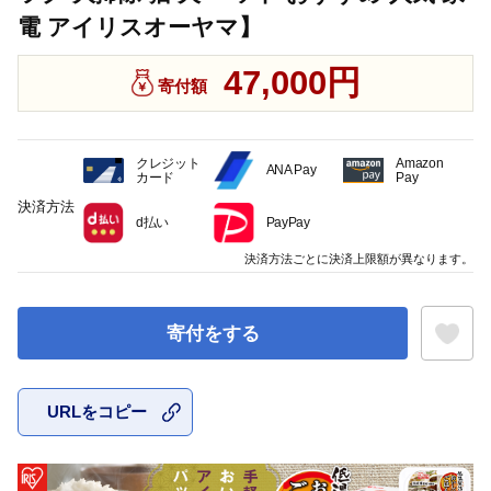
電 アイリスオーヤマ】
47,000円
寄付額
クレジット
Amazon
ANA Pay
カード
Pay
決済方法
d払い
PayPay
決済方法ごとに決済上限額が異なります。
寄付をする
URLをコピー
お気に入