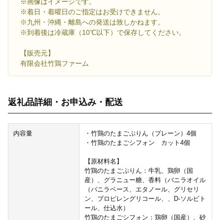
※画像はイメージです。
※着日・着曜日のご指定はお受けできません。
※九州・沖縄・離島への発送は致しかねます。
※到着後は冷蔵庫（10℃以下）で保存してください。
【販売元】
有限会社竹鶏ファーム
返礼品詳細・お申込み・配送
内容量
・竹鶏のたまごぷりん（プレーン）4個
・竹鶏のたまごシフォン カット4個
【原材料名】
竹鶏のたまごぷりん：牛乳、鶏卵（国
産）、グラニュー糖、香料（バニラオイル
（バニラベース、エタノール、グリセリ
ン、プロピレングリコール、、D-ソルビト
ール、仕込水）
竹鶏のたまごシフォン：鶏卵（国産）、砂