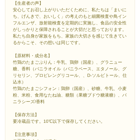
【生産者の声】
安心してお召し上がりいただくために、私たちは「まいに
ち、げんきで、おいしく」の考えのもと細菌検査や鳥イン
フルエンザ、放射能検査を定期的に実施し、食品の安全性
がしっかりと保障されることが大切だと思っております。
私たち自身が家族をもち、家族の大切さを感じて生きてい
るからこそ、その想いは同じです。
【原材料・成分名】
竹鶏のたまごぷりん：牛乳、鶏卵（国産）、グラニュー
糖、香料（バニラオイル（バニラベース、エタノール、グ
リセリン、プロピレングリコール、、D-ソルビトール、仕
込水）
竹鶏のたまごシフォン：鶏卵（国産）、砂糖、牛乳、小麦
粉、米粉、食用なたね油、糖類（果糖ブドウ糖液糖）、バ
ニラシーズ/香料
【保存方法】
要冷蔵品です。10℃以下で保存してください。
【注意事項】