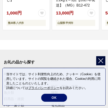
送】（MG）B12-472
1,000円
13,000円
5
熊本県 八代市
山梨県 甲州市
お礼の品から探す
ANAオリジナル
定期便
当サイトでは、サイト利便性向上のため、クッキー（Cookie）を使
用しています。サイトの閲覧を継続された場合、Cookieの利用に同
酒
肉類
意したことものといたします。
加工食品
旅行・宿泊・体験
詳細については
プライバシーポリシー
をお読みください。
魚介類
麺類
OK
日用品・雑貨
野菜
パン・菓子類
電化製品