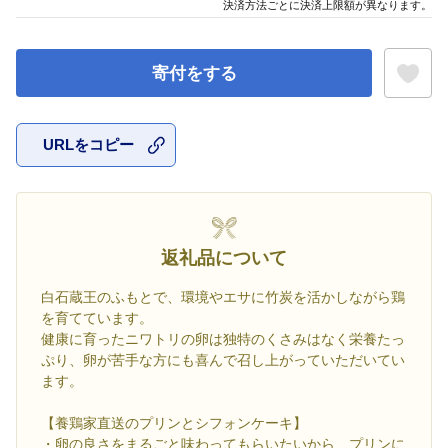
決済方法ごとに決済上限額が異なります。
寄付をする
URLをコピー
お気に入
返礼品について
白石蔵王のふもとで、環境やエサに竹炭を活かしながら鶏
を育てています。
健康に育ったニワトリの卵は独特のくさみはなく栄養たっ
ぷり、卵が苦手な方にも喜んで召し上がっていただいてい
ます。
【養鶏家直送のプリンとシフォンケーキ】
・卵の良さをまるごと味わってもらいたいから、プリンに