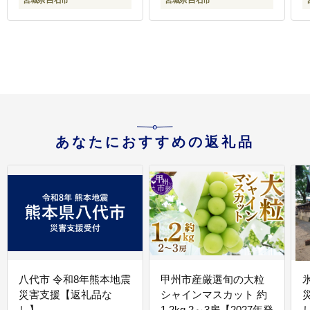
宮城県 白石市
宮城県 白石市
あなたにおすすめの返礼品
八代市 令和8年熊本地震
甲州市産厳選旬の大粒
災害支援【返礼品な
シャインマスカット 約
し】
1.2kg 2～3房【2027年発