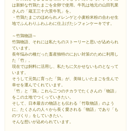
は新鮮な竹鶏たまごを全卵で使用。牛乳は地元の山田乳業
さんの「蔵王三十六景牛乳」を。
・竹鶏たまごのほめられメレンゲと小麦粉米粉の合わせ生
地でふんわりふわふわに仕上げたシフォンケーキです。
～竹鶏物語～
竹鶏物語、それには私たちのストーリーと思いが込められ
ています。
長年悩みの種だった畜産独特のにおい対策のために利用し
た「竹」。
現在では飼料に活用し、私たちに欠かせないものとなって
います。
そうして元気に育った「鶏」が、美味しいたまごを生んで
幸せを運んでくれています。
「竹」と「鶏」これら二つのチカラでたくさんの「物語」
をこの土地でつくっていきたい。
そして、日本最古の物語とも伝わる「竹取物語」のよう
に、たくさんの人々から長く愛される「物語」であり「も
のづくり」をしていきたい。
そんな想いが込められています。