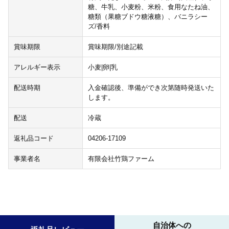
糖、牛乳、小麦粉、米粉、食用なたね油、
糖類（果糖ブドウ糖液糖）、バニラシー
ズ/香料
賞味期限
賞味期限/別途記載
アレルギー表示
小麦|卵|乳
配送時期
入金確認後、準備ができ次第随時発送いた
します。
配送
冷蔵
返礼品コード
04206-17109
事業者名
有限会社竹鶏ファーム
自治体への