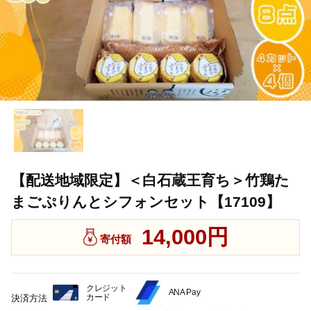
【配送地域限定】＜白石蔵王育ち＞竹鶏た
まごぷりんとシフォンセット【17109】
14,000円
寄付額
クレジット
ANA Pay
カード
決済方法