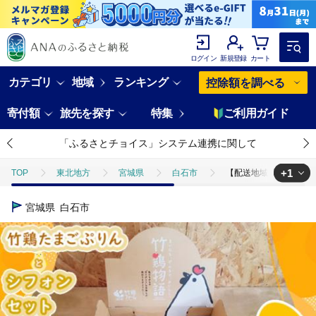
ログイン
新規登録
カート
カテゴリ
地域
ランキング
控除額を調べる
寄付額
旅先を探す
特集
ご利用ガイド
「ふるさとチョイス」システム連携に関して
+1
TOP
東北地方
宮城県
白石市
【配送地域限定】＜白石
TOP
パン・菓子類
洋菓子
ケーキ
【配送地域限定】＜
宮城県
白石市