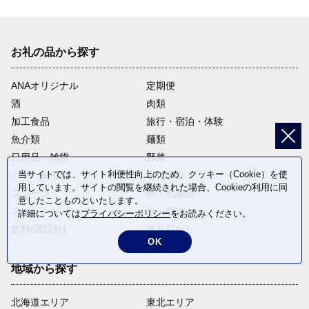
お礼の品から探す
ANAオリジナル
定期便
酒
肉類
加工食品
旅行・宿泊・体験
魚介類
麺類
日用品・雑貨
野菜
当サイトでは、サイト利便性向上のため、クッキー（Cookie）を使
パン・菓子類
電化製品
用しています。サイトの閲覧を継続された場合、Cookieの利用に同
フルーツ
卵・乳製品
意したことものといたします。
ファッション
米・穀物
詳細については
プライバシーポリシー
をお読みください。
飲料(酒以外)
返礼品なし
OK
地域から探す
北海道エリア
東北エリア