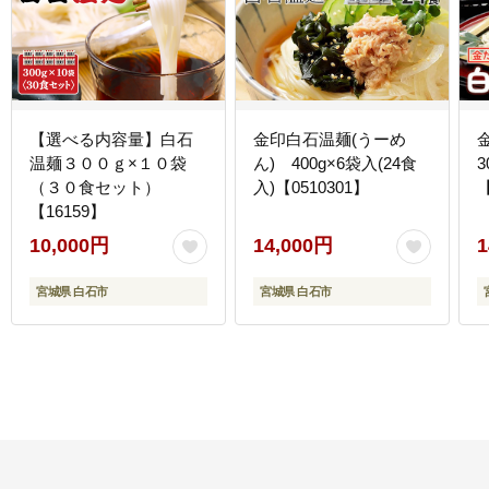
【選べる内容量】白石
金印白石温麺(うーめ
温麺３００ｇ×１０袋
ん) 400g×6袋入(24食
3
（３０食セット）
入)【0510301】
【
【16159】
10,000円
14,000円
1
宮城県 白石市
宮城県 白石市