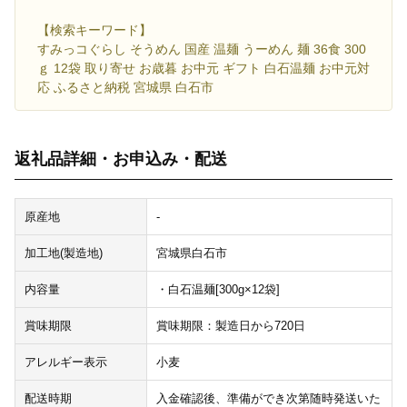
【検索キーワード】
すみっコぐらし そうめん 国産 温麺 うーめん 麺 36食 300
ｇ 12袋 取り寄せ お歳暮 お中元 ギフト 白石温麺 お中元対
応 ふるさと納税 宮城県 白石市
返礼品詳細・お申込み・配送
原産地
-
加工地(製造地)
宮城県白石市
内容量
・白石温麺[300g×12袋]
賞味期限
賞味期限：製造日から720日
アレルギー表示
小麦
配送時期
入金確認後、準備ができ次第随時発送いた