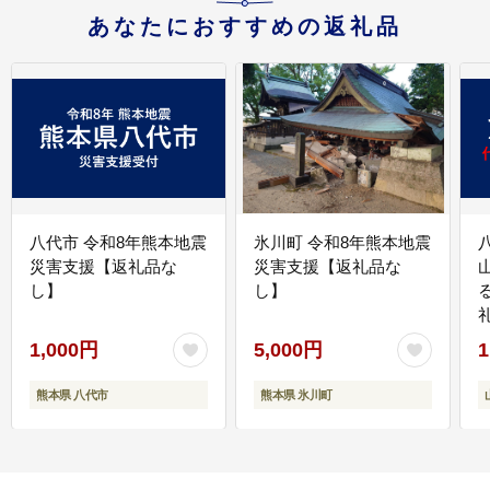
あなたにおすすめの返礼品
八代市 令和8年熊本地震
氷川町 令和8年熊本地震
災害支援【返礼品な
災害支援【返礼品な
し】
し】
1,000円
5,000円
1
熊本県 八代市
熊本県 氷川町