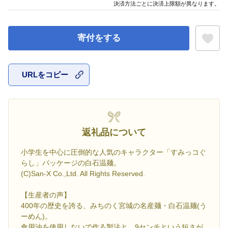
決済方法ごとに決済上限額が異なります。
寄付をする
URLをコピー
お気に入
返礼品について
小学生を中心に圧倒的な人気のキャラクター「すみっコぐ
らし」パッケージの白石温麺。
(C)San-X Co.,Ltd. All Rights Reserved.
【生産者の声】
400年の歴史を誇る、みちのく宮城の名産麺・白石温麺(う
ーめん)。
食用油を使用しないで作る製法と、9センチという短さが