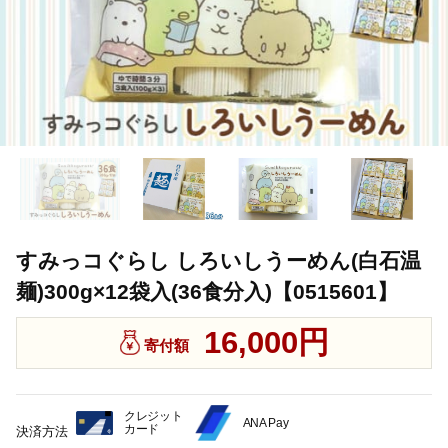
すみっコぐらし しろいしうーめん(白石温
麺)300g×12袋入(36食分入)【0515601】
16,000円
寄付額
クレジット
ANA Pay
カード
決済方法