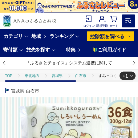
ログイン
新規登録
カート
カテゴリ
地域
ランキング
控除額を調べる
寄付額
旅先を探す
特集
ご利用ガイド
「ふるさとチョイス」システム連携に関して
+1
TOP
東北地方
宮城県
白石市
すみっコぐらし しろいしう
TOP
麺類
ほかの麺類
すみっコぐらし しろいしうーめん(白石温麺
宮城県
白石市