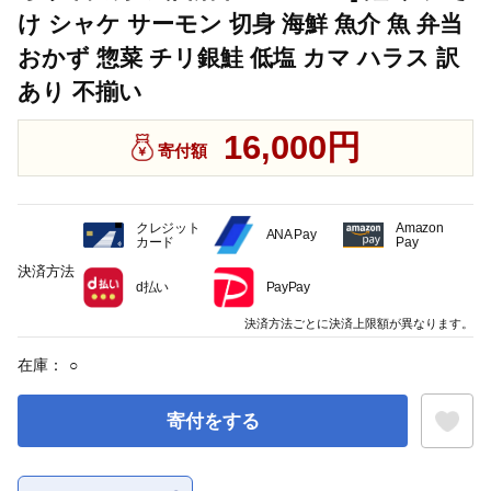
け シャケ サーモン 切身 海鮮 魚介 魚 弁当
おかず 惣菜 チリ銀鮭 低塩 カマ ハラス 訳
あり 不揃い
16,000円
寄付額
クレジット
Amazon
ANA Pay
カード
Pay
決済方法
d払い
PayPay
決済方法ごとに決済上限額が異なります。
在庫：
○
寄付をする