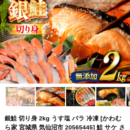
TOP
魚介類
鮮魚
ほかの鮮魚
銀鮭 切り身 2kg うす塩
銀鮭 切り身 2kg うす塩 バラ 冷凍 [かわむ
ら家 宮城県 気仙沼市 20565445] 鮭 サケ さ