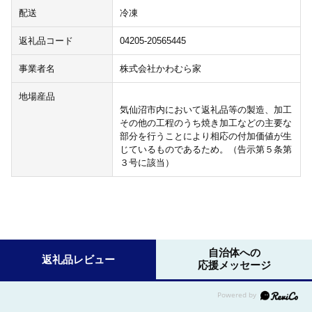
配送
冷凍
返礼品コード
04205-20565445
事業者名
株式会社かわむら家
地場産品
気仙沼市内において返礼品等の製造、加工
その他の工程のうち焼き加工などの主要な
部分を行うことにより相応の付加価値が生
じているものであるため。（告示第５条第
３号に該当）
自治体への
返礼品レビュー
応援メッセージ