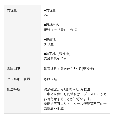
内容量
■内容量
2kg
■原材料名
銀鮭（チリ産）、食塩
■原産地
チリ産
■加工地（製造地）
宮城県気仙沼市
賞味期限
消費期限：発送から3ヶ月(要冷凍)
アレルギー表示
さけ（鮭）
配送時期
決済確認から1週間～1か月程度
※申込が集中した場合は、プラス1～2か月
お待たせすることがございます。
※配送不可エリア：クール便配送不可の一
部離島や地域