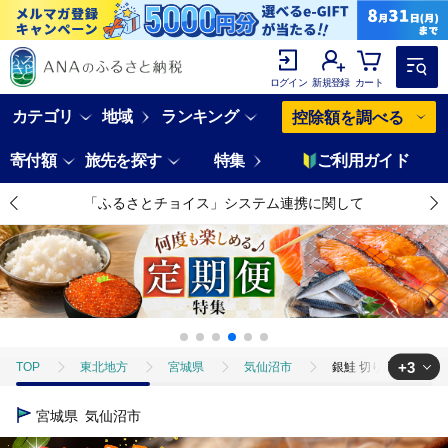
ログイン
新規登録
カート
カテゴリ
地域
ランキング
控除額を調べる
寄付額
旅先を探す
特集
ご利用ガイド
「ふるさとチョイス」システム連携に関して
+3
TOP
東北地方
宮城県
気仙沼市
銀鮭 切り身 2kg う
TOP
魚介類
銀鮭 切り身 2kg うす塩 バラ 冷凍 [かわむら家 宮城県 
宮城県
気仙沼市
TOP
魚介類
鮮魚
銀鮭 切り身 2kg うす塩 バラ 冷凍 [かわむ