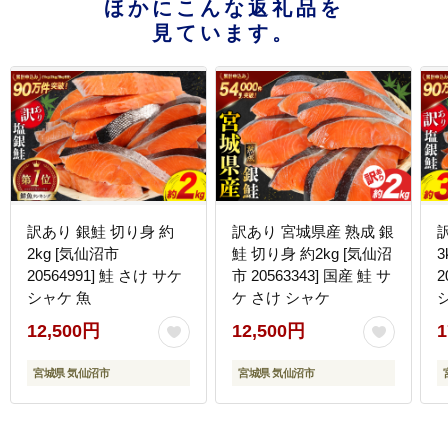
ほかにこんな返礼品を
見ています。
訳あり 銀鮭 切り身 約
訳あり 宮城県産 熟成 銀
2kg [気仙沼市
鮭 切り身 約2kg [気仙沼
3
20564991] 鮭 さけ サケ
市 20563343] 国産 鮭 サ
2
シャケ 魚
ケ さけ シャケ
12,500円
12,500円
1
宮城県 気仙沼市
宮城県 気仙沼市