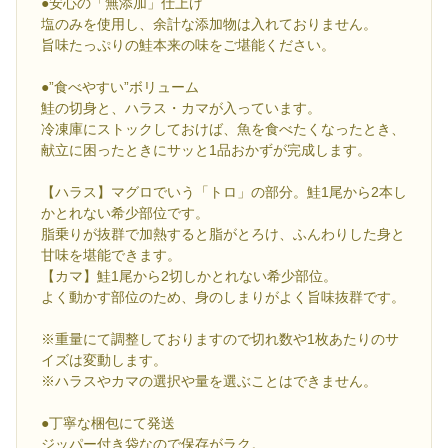
●安心の「無添加」仕上げ
塩のみを使用し、余計な添加物は入れておりません。
旨味たっぷりの鮭本来の味をご堪能ください。
●”食べやすい”ボリューム
鮭の切身と、ハラス・カマが入っています。
冷凍庫にストックしておけば、魚を食べたくなったとき、
献立に困ったときにサッと1品おかずが完成します。
【ハラス】マグロでいう「トロ」の部分。鮭1尾から2本し
かとれない希少部位です。
脂乗りが抜群で加熱すると脂がとろけ、ふんわりした身と
甘味を堪能できます。
【カマ】鮭1尾から2切しかとれない希少部位。
よく動かす部位のため、身のしまりがよく旨味抜群です。
※重量にて調整しておりますので切れ数や1枚あたりのサ
イズは変動します。
※ハラスやカマの選択や量を選ぶことはできません。
●丁寧な梱包にて発送
ジッパー付き袋なので保存がラク。