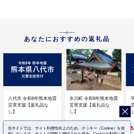
あなたにおすすめの返礼品
八代市 令和8年熊本地震
氷川町 令和8年熊本地震
災害支援【返礼品な
災害支援【返礼品な
し】
し】
し
1,000円
5,000円
5
当サイトでは、サイト利便性向上のため、クッキー（Cookie）を使
用しています。サイトの閲覧を継続された場合、Cookieの利用に同