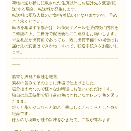
荷物の送り状に記載された住所以外にお届け先を変更(転
送)する場合、転送料が発生します。
転送料は受取人様のご負担(着払い)となりますので、予め
ご了承ください。
転送を希望する場合は、出荷完了メールを受信後に内容を
ご確認の上、ご自身で配送会社にご連絡をお願いします。
※返礼品が出荷前であっても、既に出荷準備中の場合はお
届け先の変更はできかねますので、転送手続きをお願いし
ます。
ーーーーーーーーーーーーーーーーーーーーーーーーーー
ーー
脂乗り抜群の銀鮭を厳選。
素材の旨みをそのままに薄塩で仕上げました。
塩分控えめなので様々なお料理にお使いいただけます。
独自の加工技術で切り身の色はきれいなオレンジ色を保っ
たまま。
焼くと脂がジュワっと溢れ、香ばしくふっくらとした身が
絶品です。
ほんのり塩味が鮭の旨味をひきたて、ご飯が進みます。