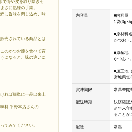
水で骨や皮を取り除きセ
、まさに熟練の手業。
、鰹に旨味を閉じ込め、味
内容量
■内容量
。
1袋(3g×5
■原材料
に販売されている商品とは
かつお・
にこのかつお節を食べて育
■原産地
ようになると、味の違いに
かつお・
■加工地
宮城県気
賞味期限
常温未開
かければ簡単に一品出来上
配送時期
決済確認
味料 平野本店さんの
※年末年
ることが
がってみてください。
配送
常温