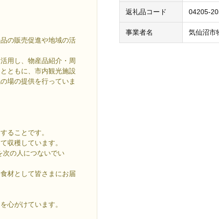
返礼品コード
04205-2
事業者名
気仙沼市
産品の販売促進や地域の活
を活用し、物産品紹介・周
るとともに、市内観光施設
流の場の提供を行っていま
にすることです。
めて収穫しています。
を次の人につないでい
い食材として皆さまにお届
りを心がけています。