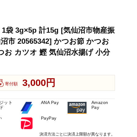
仙沼水揚げ 小分け 長期保存
かつおぶし 出汁 だし かつお カツオ 鰹 気仙沼水揚げ 小分け 長期保存
袋 3g×5p 計15g [気仙沼市物産振
仙沼水揚げ 小分け 長期保存
市 20565342] かつお節 かつお
仙沼水揚げ 小分け 長期保存
つお カツオ 鰹 気仙沼水揚げ 小分
3,000円
寄付額
ジット
ANA Pay
Amazon
ド
Pay
い
PayPay
決済方法ごとに決済上限額が異なります。