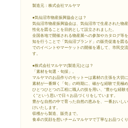
製造元：株式会社マルヤマ
●気仙沼市物産振興協会とは？
気仙沼市物産振興協会は、気仙沼市で生産された物
性化を図ることを目的として設立されました。
全国各地で開催される物産展への参加やカタログ等
知を行うことで「気仙沼ブランド」の販売促進を図
でのイベントやマーケットの開催を通して、市民交
す。
●株式会社マルヤマ(製造元)とは？
「素材を旬選・旬採」。
マルヤマのお品作りのモットーは素材の主張を大切
素材が一番輝く「旬」の時期に、確かな経験で見極
ひとつひとつの工程に職人の技を用い、”豊かな経験
く”という思いで日々お品づくりをしています。
豊かな自然の中で育った自然の恵みを、一番おいし
けいたします。
収穫から製造、販売まで。
食卓の笑顔を想いチームマルヤマで丁寧なお品つく