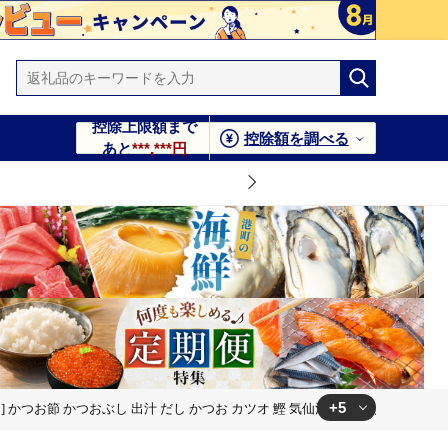
控除上限額まで
控除額を調べる
あと
***,***円
+5
342] かつお節 かつおぶし 出汁 だし かつお カツオ 鰹 気仙沼水揚げ 小分け 長期
仙沼水揚げ 小分け 長期保存