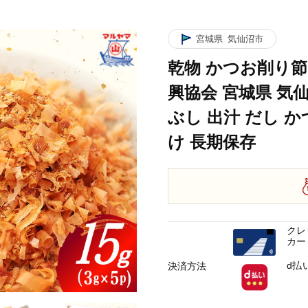
城県 気仙沼市 20565342] かつお節 かつおぶし 出汁 だし かつお カツオ 鰹 気
×5p 計15g [気仙沼市物産振興協会 宮城県 気仙沼市 20565342] かつお節 
宮城県
気仙沼市
乾物 かつお削り節 1
城県 気仙沼市 20565342] かつお節 かつおぶし 出汁 だし かつお カツオ 鰹 気
興協会 宮城県 気仙沼
城県 気仙沼市 20565342] かつお節 かつおぶし 出汁 だし かつお カツオ 鰹 気
ぶし 出汁 だし か
け 長期保存
クレ
カー
d払
決済方法