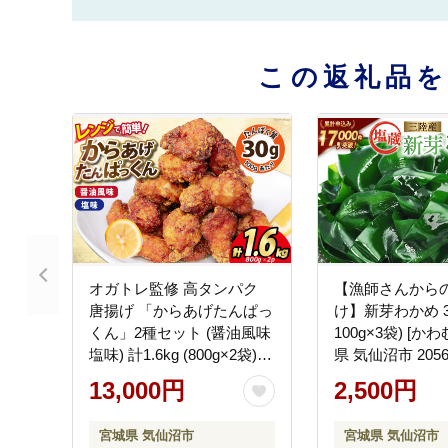
この返礼品
オガトレ監修 高タンパク
【漁師さんから
唐揚げ 「からあげたんぱっ
け】新芽わかめ 3
くん」2種セット (醤油風味
100g×3袋) [か
塩味) 計1.6kg (800g×2袋)
県 気仙沼市 2056
[オヤマ 宮城県 気仙沼市
め ワカメ 若芽 
13,000円
2,500円
20564757] からあげ から揚
陸 味噌汁 小分け
げ 惣菜 お惣菜 国産 鶏肉 鶏
め
宮城県 気仙沼市
宮城県 気仙沼市
肉 簡単調理 冷凍 お弁当 お