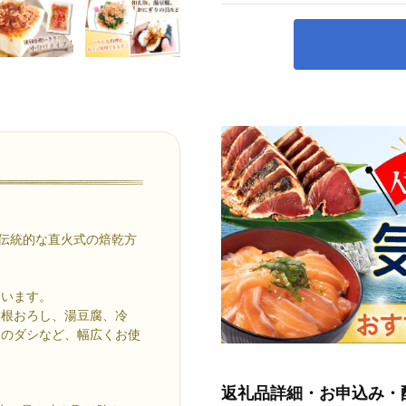
、伝統的な直火式の焙乾方
。
ています。
大根おろし、湯豆腐、冷
物のダシなど、幅広くお使
返礼品詳細・お申込み・