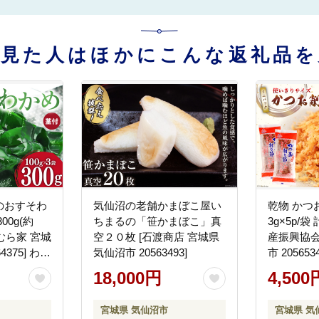
を見た人はほかにこんな返礼品を
のおすそわ
気仙沼の老舗かまぼこ屋い
乾物 かつ
00g(約
ちまるの「笹かまぼこ」真
3g×5p/袋
わむら家 宮城
空２０枚 [石渡商店 宮城県
産振興協会
4375] わか
気仙沼市 20563493]
市 20565
海藻 国産 三
おぶし 出
18,000円
4,500
 三陸わか
ツオ 鰹 
け
宮城県 気仙沼市
宮城県 気