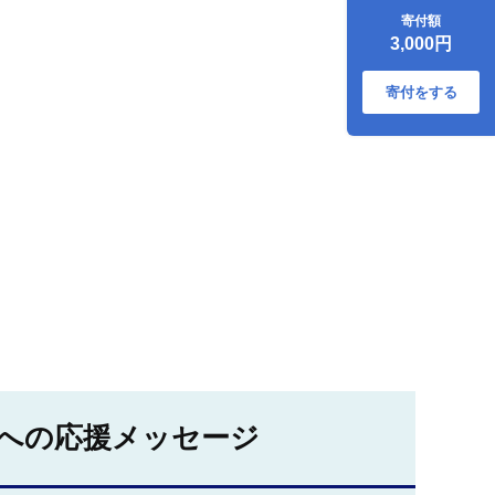
協会 宮城県 気仙沼
寄付額
市 20565342] かつ
3,000円
お節 かつおぶし 出
汁 だし かつお カツ
オ 鰹 気仙沼水揚げ
寄付をする
小分け 長期保存
への応援メッセージ