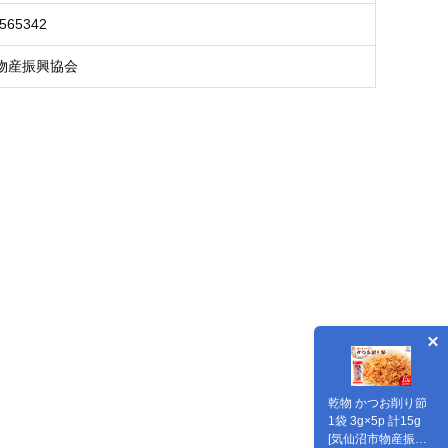
0565342
物産振興協会
乾物 かつお削り節
1袋 3g×5p 計15g
[気仙沼市物産振興