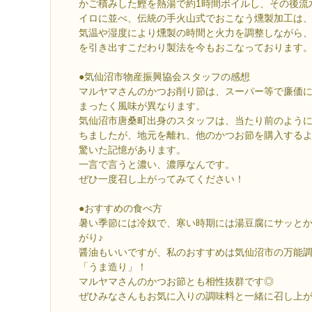
かご積みした鰹を熱湯で約1時間ボイルし、その後流
イロに並べ、伝統の手火山式でおこなう燻製加工は
気温や湿度により燻製の時間と火力を調整しながら
を引き出すこだわり製法を今もおこなっております
●気仙沼市物産振興協会スタッフの感想
マルヤマさんのかつお削り節は、スーパー等で廉価
まったく風味が異なります。
気仙沼市唐桑町出身のスタッフは、当たり前のよう
ちましたが、地元を離れ、他のかつお節を購入する
驚いた記憶があります。
一言で言うと濃い、濃厚なんです。
ぜひ一度召し上がってみてください！
●おすすめの食べ方
暑い季節には冷奴で、寒い時期には湯豆腐にサッと
がり♪
醤油もいいですが、私のおすすめは気仙沼市の万能調
「うま造り」！
マルヤマさんのかつお節とも相性抜群です◎
ぜひみなさんもお気に入りの調味料と一緒に召し上