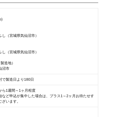
p)
名
ふし（宮城県気仙沼市）
ふし（宮城県気仙沼市）
（製造地）
仙沼市
封で製造日より180日
から1週間～1ヶ月程度
始など申込が集中した場合は、プラス1～2ヶ月お待たせす
ございます。