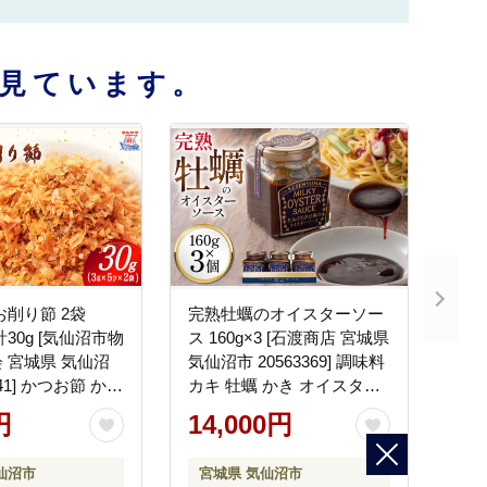
見ています。
お削り節 2袋
完熟牡蠣のオイスターソー
 計30g [気仙沼市物
ス 160g×3 [石渡商店 宮城県
 宮城県 気仙沼
気仙沼市 20563369] 調味料
341] かつお節 かつ
カキ 牡蠣 かき オイスター
汁 だし かつお カ
ソース
円
14,000円
気仙沼水揚げ 小分
仙沼市
宮城県 気仙沼市