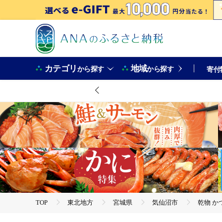
カテゴリ
地域
から探す
から探す
寄付
TOP
東北地方
宮城県
気仙沼市
乾物 か
TOP
加工食品
調味料
乾物 かつお削り節 1袋 3g×5p 計15g [気仙沼市物産振興協会 宮