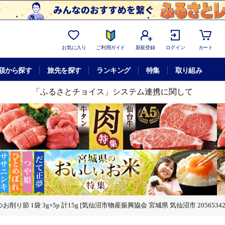
お気に入り
ご利用ガイド
新規登録
ログイン
カート
額から探す
旅先を探す
ランキング
特集
取り組み
「ふるさとチョイス」システム連携に関して
つお削り節 1袋 3g×5p 計15g [気仙沼市物産振興協会 宮城県 気仙沼市 20565
城県 気仙沼市 20565342] かつお節 かつおぶし 出汁 だし かつお カツオ 鰹 気