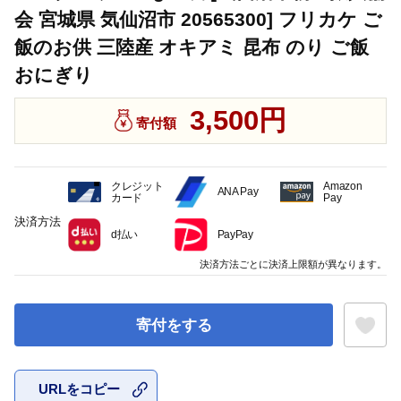
会 宮城県 気仙沼市 20565300] フリカケ ご
飯のお供 三陸産 オキアミ 昆布 のり ご飯
おにぎり
3,500円
寄付額
クレジット
Amazon
ANA Pay
カード
Pay
決済方法
d払い
PayPay
決済方法ごとに決済上限額が異なります。
寄付をする
URLをコピー
お気に入