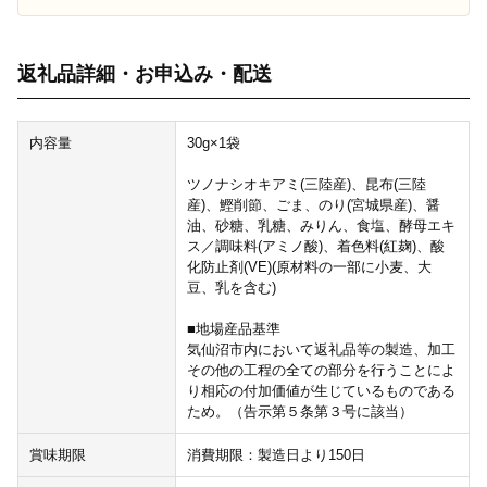
返礼品詳細・お申込み・配送
内容量
30g×1袋
ツノナシオキアミ(三陸産)、昆布(三陸
産)、鰹削節、ごま、のり(宮城県産)、醤
油、砂糖、乳糖、みりん、食塩、酵母エキ
ス／調味料(アミノ酸)、着色料(紅麹)、酸
化防止剤(VE)(原材料の一部に小麦、大
豆、乳を含む)
■地場産品基準
気仙沼市内において返礼品等の製造、加工
その他の工程の全ての部分を行うことによ
り相応の付加価値が生じているものである
ため。（告示第５条第３号に該当）
賞味期限
消費期限：製造日より150日