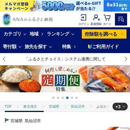
ログイン
新規登録
カート
カテゴリ
地域
ランキング
控除額を調べる
寄付額
旅先を探す
特集
ご利用ガイド
「ふるさとチョイス」システム連携に関して
+3
TOP
東北地方
宮城県
気仙沼市
ふりかけ 家族団らん 
TOP
加工食品
ふりかけ 家族団らん 希望のふりかけ のりコエタロウ！3
宮城県
気仙沼市
TOP
加工食品
乾物
ふりかけ 家族団らん 希望のふりかけ のりコ