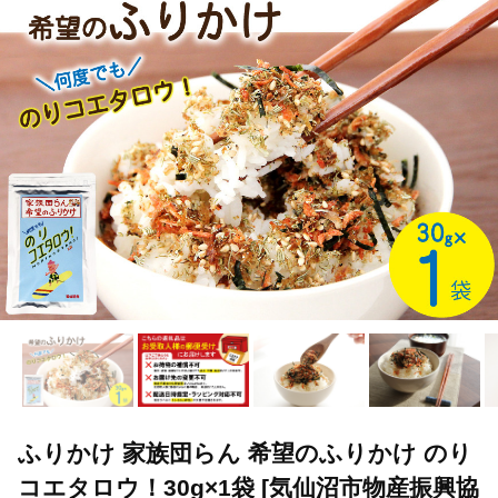
TOP
加工食品
ほかの加工食品
ふりかけ 家族団らん 希望のふ
ふりかけ 家族団らん 希望のふりかけ のり
コエタロウ！30g×1袋 [気仙沼市物産振興協