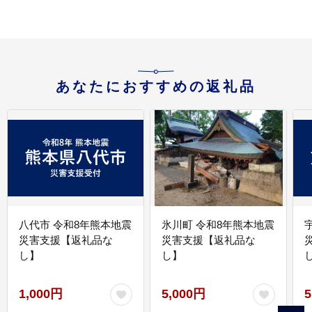
あなたにおすすめの返礼品
八代市 令和8年熊本地震
氷川町 令和8年熊本地震
災害支援【返礼品な
災害支援【返礼品な
し】
し】
し
1,000円
5,000円
5