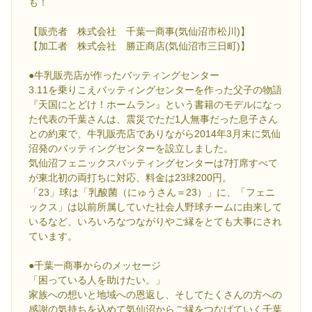
も！
【販売者 株式会社 千葉一商事(気仙沼市松川)】
【加工者 株式会社 勝正商店(気仙沼市三日町)】
●牛乳販売店が作ったバッティングセンター
3.11を乗りこえバッティングセンターを作った父子の物語
『天国にとどけ！ホームラン』という書籍のモデルになっ
た代表の千葉さんは、震災でただ1人無事だった息子さん
との約束で、牛乳販売店でありながら2014年3月末に気仙
沼発のバッティングセンターを設立しました。
気仙沼フェニックスバッティングセンターは7打席すべて
が東北初の両打ちに対応、料金は23球200円。
「23」球は「乳酸菌（にゅうさん＝23）」に、「フェニ
ックス」は以前所属していた社会人野球チームに由来して
いるなど、いろいろなつながりやご縁をとても大事にされ
ています。
●千葉一商事からのメッセージ
「困っている人を助けたい。」
家族への想いと地域への恩返し、そしてたくさんの方への
感謝の気持ちを込めて気仙沼からご縁をつなげていく千葉