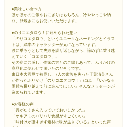
●美味しい食べ方
ほかほかのご飯やおにぎりはもちろん、冷ややっこや納
豆、卵焼きにもお使いいただけます。
●のりコエタロウ！に込められた想い
「のりコエタロウ」というユニークなネーミングとイラス
トは、絵本のキャラクターが元になっています。
波に乗ろうとして失敗を繰り返しながら、諦めずに乗り越
えていく「コエタロウ」。
その姿に共感し、作家の方とのご縁もあって、ふりかけの
商品化に使わせて頂いたのだそうです。
東日本大震災で被災し、7人の家族を失った千葉清英さん
が作ったふりかけ「のりコエタロウ！」には、『いかなる
困難も乗り越えて前に進んでほしい』そんなメッセージが
込められています。
●お客様の声
「具がたくさん入っていておいしかった」
「オキアミのバリバリ食感がすごくいい」
「味付けが濃すぎず素材の味が生きている」といった声