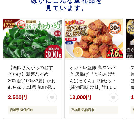
ほかにこんな返礼品を
見ています。
【漁師さんからのおす
オガトレ監修 高タンパ
そわけ】新芽わかめ
ク 唐揚げ 「からあげた
300g(約100g×3袋) [かわ
んぱっくん」2種セット
むら家 宮城県 気仙沼市
(醤油風味 塩味) 計1.6kg
20564375] わかめ ワカ
(800g×2袋) [オヤマ 宮城
2
2,500円
13,000円
1
メ 若芽 海藻 国産 三陸
県 気仙沼市 20564757]
味噌汁 小分け 三陸わか
からあげ から揚げ 惣菜
宮城県 気仙沼市
宮城県 気仙沼市
め
お惣菜 国産 鶏肉 鶏 肉
簡単調理 冷凍 お弁当 お
かず たんぱく質 冷凍食
品 醤油 塩