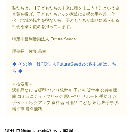
私たちは、【子どもたちの未来に種をまこう！】という合
言葉を掲げ、子どもたちとその家族に支援の手を差し伸
べ、地域の協力を得ながら、子どもたちが幸せに暮らせる
社会を築く使命を担っています。
特定非営利活動法人 Future Seeds
​理事長 佐藤 昌幸
◆ その他、NPO法人FutureSeedsの返礼品はこち
ら ◆
＜検索用＞
返礼品なし 支援型 ひとり親世帯 子ども 奨学生 公共冷蔵
庫 コミュニティ・フリッジ 思いやり サポート 手助け お
手伝い バックアップ 食料品 日用品 こども 東北 岩手県 八
幡平市 送料無料