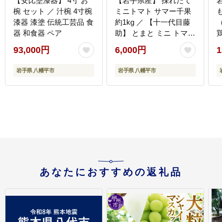
【安比塗漆器】 4寸 お
【岩手県産】 採れたて
椀 セット ／ 汁椀 4寸椀
ミニトマト サマー千果
漆器 漆塗 伝統工芸品 食
約1kg ／ 【十一代目藤
（
器 和食器 ペア
助】 とまと ミニ トマト
新鮮 夏野菜 プチトマト
93,000円
6,000円
1
旬 期間限定 季節限定 野
菜 お野菜 八幡平市産 産
岩手県 八幡平市
岩手県 八幡平市
地直送 農家直送 国産
あなたにおすすめの返礼品