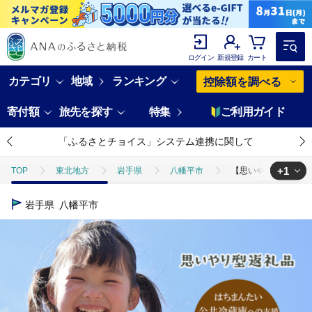
ログイン
新規登録
カート
カテゴリ
地域
ランキング
控除額を調べる
寄付額
旅先を探す
特集
ご利用ガイド
「ふるさとチョイス」システム連携に関して
+1
TOP
東北地方
岩手県
八幡平市
【思いやり型返礼品】
TOP
返礼品なし
【思いやり型返礼品】ひとり親世帯の子どもと奨学生
岩手県
八幡平市