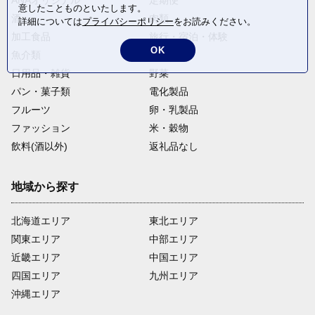
ANAオリジナル
定期便
意したことものといたします。
酒
肉類
詳細については
プライバシーポリシー
をお読みください。
加工食品
旅行・宿泊・体験
OK
魚介類
麺類
日用品・雑貨
野菜
パン・菓子類
電化製品
フルーツ
卵・乳製品
ファッション
米・穀物
飲料(酒以外)
返礼品なし
地域から探す
北海道エリア
東北エリア
関東エリア
中部エリア
近畿エリア
中国エリア
四国エリア
九州エリア
沖縄エリア