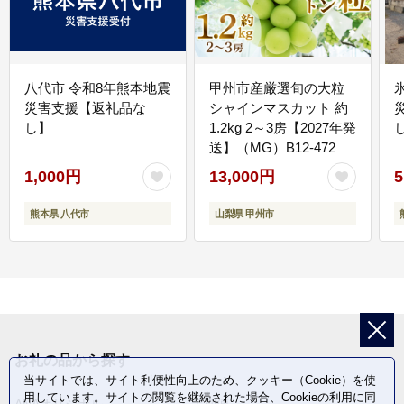
八代市 令和8年熊本地震
甲州市産厳選旬の大粒
災害支援【返礼品な
シャインマスカット 約
し】
1.2kg 2～3房【2027年発
送】（MG）B12-472
1,000円
13,000円
5
熊本県 八代市
山梨県 甲州市
お礼の品から探す
当サイトでは、サイト利便性向上のため、クッキー（Cookie）を使
用しています。サイトの閲覧を継続された場合、Cookieの利用に同