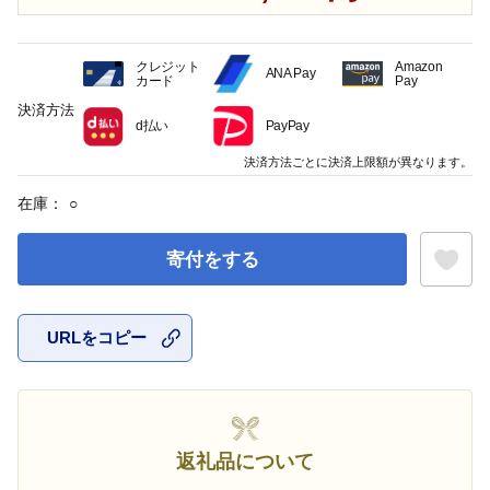
クレジット
Amazon
ANA Pay
カード
Pay
決済方法
d払い
PayPay
決済方法ごとに決済上限額が異なります。
在庫：
○
寄付をする
URLをコピー
お気に入
返礼品について