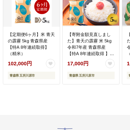
【定期便6ヶ月】米 青天
【寄附金額見直しまし
の霹靂 5kg 青森県産
た】青天の霹靂 米 5kg
【特A 8年連続取得】
令和7年産 青森県産
（精米）
【特A 8年連続取得 】
（精米） 晴天の霹靂
102,000円
17,000円
1
青森県 五所川原市
青森県 五所川原市