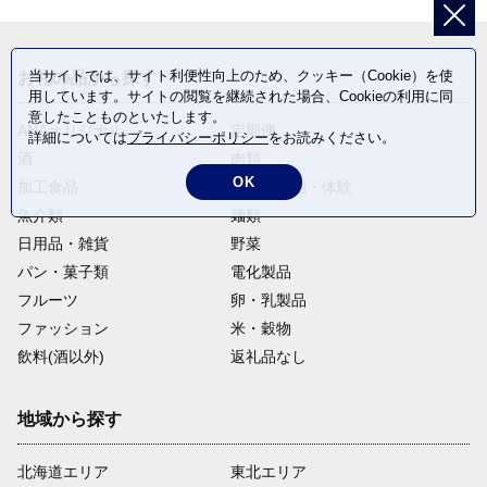
当サイトでは、サイト利便性向上のため、クッキー（Cookie）を使
お礼の品から探す
用しています。サイトの閲覧を継続された場合、Cookieの利用に同
意したことものといたします。
ANAオリジナル
定期便
詳細については
プライバシーポリシー
をお読みください。
酒
肉類
OK
加工食品
旅行・宿泊・体験
魚介類
麺類
日用品・雑貨
野菜
パン・菓子類
電化製品
フルーツ
卵・乳製品
ファッション
米・穀物
飲料(酒以外)
返礼品なし
地域から探す
北海道エリア
東北エリア