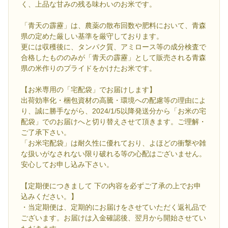
く、上品な甘みの残る味わいのお米です。
「青天の霹靂」は、農薬の散布回数や肥料において、青森
県の定めた厳しい基準を厳守しております。
更には収穫後に、タンパク質、アミロース等の成分検査で
合格したもののみが「青天の霹靂」として販売される青森
県の米作りのプライドをかけたお米です。
【お米専用の「宅配袋」でお届けします】
出荷効率化・梱包資材の高騰・環境への配慮等の理由によ
り、誠に勝手ながら、2024/1/5以降発送分から「お米の宅
配袋」でのお届けへと切り替えさせて頂きます。ご理解・
ご了承下さい。
「お米宅配袋」は耐久性に優れており、よほどの衝撃や雑
な扱いがなされない限り破れる等の心配はございません。
安心してお申し込み下さい。
【定期便につきまして 下の内容を必ずご了承の上でお申
込みください。】
・当定期便は、定期的にお届けをさせていただく返礼品で
ございます。お届けは入金確認後、翌月から開始させてい