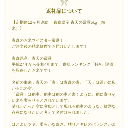
返礼品について
【定期便12ヶ月連続 青森県産 青天の霹靂5kg（精
米）】
青森のお米マイスター厳選！
ご注文後の精米鮮度でお届けいたします！
青森県産 青天の霹靂
平成27年から令和4年まで、食味ランキング「特A」評価
を取得したお米です！
名前の由来：青天の「青」は青森の青、「天」は遥かに広
がる北の空。
「霹靂」は稲妻。稲妻は稲の妻と書くように、稲に寄りそ
い米を実らせるとされています。
晴れわたった空に突如として現れる稲妻のような、鮮烈な
存在になりたいと考えて名付けられました。
ほどよいツヤ、柔らかな白さ、粘りとキレのバランスがよ