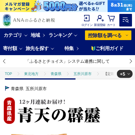
ログイン
新規登録
カート
カテゴリ
地域
ランキング
控除額を調べる
寄付額
旅先を探す
特集
ご利用ガイド
「ふるさとチョイス」システム連携に関して
+5
TOP
東北地方
青森県
五所川原市
【定期便12ヶ月】米
TOP
米・穀物
【定期便12ヶ月】米 青天の霹靂 5kg 青森県産【特
青森県
五所川原市
TOP
米・穀物
米
【定期便12ヶ月】米 青天の霹靂 5kg 青
TOP
米・穀物
米
精米
【定期便12ヶ月】米 青天の霹靂
TOP
米・穀物
米
ほかの米
【定期便12ヶ月】米 青天
TOP
定期便
【定期便12ヶ月】米 青天の霹靂 5kg 青森県産【特A