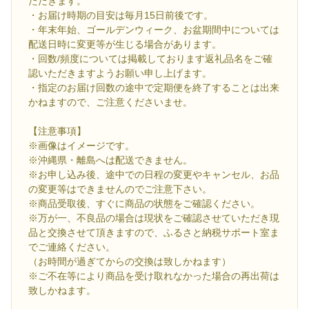
ただきます。
・お届け時期の目安は毎月15日前後です。
・年末年始、ゴールデンウィーク、お盆期間中については
配送日時に変更等が生じる場合があります。
・回数/頻度については掲載しております返礼品名をご確
認いただきますようお願い申し上げます。
・指定のお届け回数の途中で定期便を終了することは出来
かねますので、ご注意くださいませ。
【注意事項】
※画像はイメージです。
※沖縄県・離島へは配送できません。
※お申し込み後、途中での日程の変更やキャンセル、お品
の変更等はできませんのでご注意下さい。
※商品受取後、すぐに商品の状態をご確認ください。
※万が一、不良品の場合は現状をご確認させていただき現
品と交換させて頂きますので、ふるさと納税サポート室ま
でご連絡ください。
（お時間が過ぎてからの交換は致しかねます）
※ご不在等により商品を受け取れなかった場合の再出荷は
致しかねます。