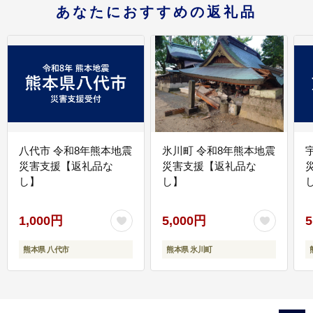
あなたにおすすめの返礼品
八代市 令和8年熊本地震
氷川町 令和8年熊本地震
災害支援【返礼品な
災害支援【返礼品な
し】
し】
し
1,000円
5,000円
5
熊本県 八代市
熊本県 氷川町