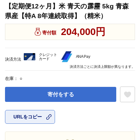
【定期便12ヶ月】米 青天の霹靂 5kg 青森
県産【特A 8年連続取得】（精米）
204,000円
寄付額
クレジット
ANA Pay
カード
決済方法
決済方法ごとに決済上限額が異なります。
在庫：
○
寄付をする
URLをコピー
お気に入