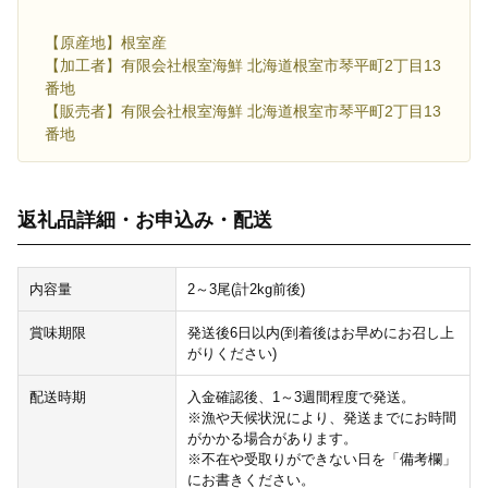
【原産地】根室産
【加工者】有限会社根室海鮮 北海道根室市琴平町2丁目13
番地
【販売者】有限会社根室海鮮 北海道根室市琴平町2丁目13
番地
返礼品詳細・お申込み・配送
内容量
2～3尾(計2kg前後)
賞味期限
発送後6日以内(到着後はお早めにお召し上
がりください)
配送時期
入金確認後、1～3週間程度で発送。
※漁や天候状況により、発送までにお時間
がかかる場合があります。
※不在や受取りができない日を「備考欄」
にお書きください。