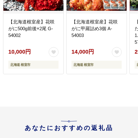
【北海道根室産】花咲
【北海道根室産】花咲
がに500g前後×2尾 G-
がに甲羅詰め3個 A-
54002
54003
1
5
10,000円
14,000円
2
北海道 根室市
北海道 根室市
あなたにおすすめの返礼品