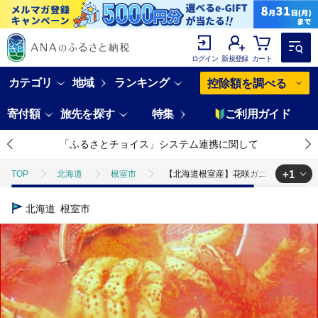
ログイン
新規登録
カート
カテゴリ
地域
ランキング
控除額を調べる
寄付額
旅先を探す
特集
ご利用ガイド
「ふるさとチョイス」システム連携に関して
+1
TOP
北海道
根室市
【北海道根室産】花咲ガニ2～3尾(チルド便)
TOP
魚介類
蟹
ほかの蟹
【北海道根室産】花咲ガニ2～3
北海道
根室市