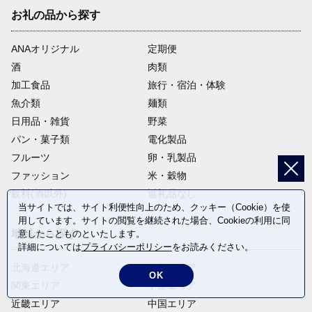
お礼の品から探す
ANAオリジナル
定期便
酒
肉類
加工食品
旅行・宿泊・体験
魚介類
麺類
日用品・雑貨
野菜
パン・菓子類
電化製品
フルーツ
卵・乳製品
ファッション
米・穀物
飲料(酒以外)
返礼品なし
当サイトでは、サイト利便性向上のため、クッキー（Cookie）を使
用しています。サイトの閲覧を継続された場合、Cookieの利用に同
地域から探す
意したことものといたします。
詳細については
プライバシーポリシー
をお読みください。
北海道エリア
東北エリア
OK
関東エリア
中部エリア
近畿エリア
中国エリア