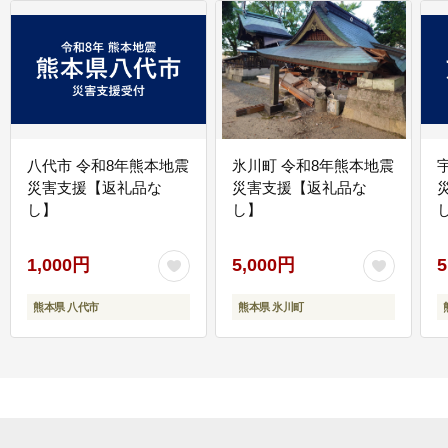
八代市 令和8年熊本地震
氷川町 令和8年熊本地震
災害支援【返礼品な
災害支援【返礼品な
し】
し】
し
1,000円
5,000円
5
熊本県 八代市
熊本県 氷川町