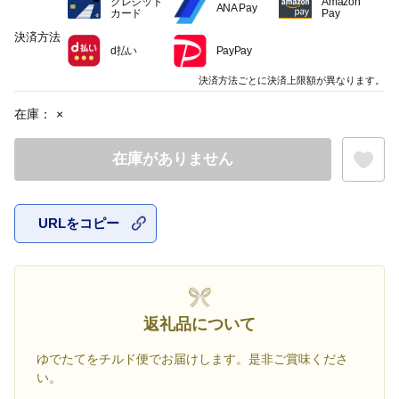
クレジット
Amazon
ANA Pay
カード
Pay
決済方法
d払い
PayPay
決済方法ごとに決済上限額が異なります。
在庫：
×
在庫がありません
URLをコピー
お気に入
返礼品について
ゆでたてをチルド便でお届けします。是非ご賞味くださ
い。